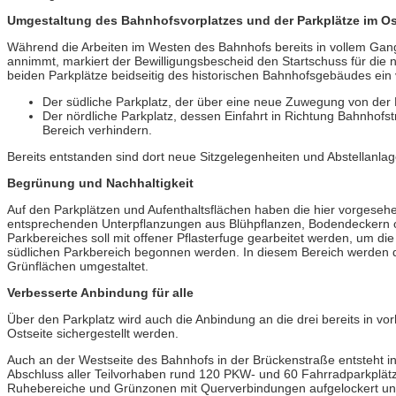
Umgestaltung des Bahnhofsvorplatzes und der Parkplätze im O
Während die Arbeiten im Westen des Bahnhofs bereits in vollem Gan
annimmt, markiert der Bewilligungsbescheid den Startschuss für die 
beiden Parkplätze beidseitig des historischen Bahnhofsgebäudes ein v
Der südliche Parkplatz, der über eine neue Zuwegung von der B
Der nördliche Parkplatz, dessen Einfahrt in Richtung Bahnhofst
Bereich verhindern.
Bereits entstanden sind dort neue Sitzgelegenheiten und Abstellanla
Begrünung und Nachhaltigkeit
Auf den Parkplätzen und Aufenthaltsflächen haben die hier vorgeseh
entsprechenden Unterpflanzungen aus Blühpflanzen, Bodendeckern o
Parkbereiches soll mit offener Pflasterfuge gearbeitet werden, um di
südlichen Parkbereich begonnen werden. In diesem Bereich werden d
Grünflächen umgestaltet.
Verbesserte Anbindung für alle
Über den Parkplatz wird auch die Anbindung an die drei bereits in vo
Ostseite sichergestellt werden.
Auch an der Westseite des Bahnhofs in der Brückenstraße entsteht 
Abschluss aller Teilvorhaben rund 120 PKW- und 60 Fahrradparkplät
Ruhebereiche und Grünzonen mit Querverbindungen aufgelockert und 