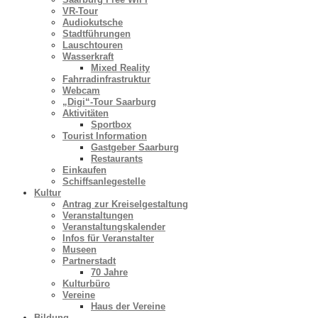
VR-Tour
Audiokutsche
Stadtführungen
Lauschtouren
Wasserkraft
Mixed Reality
Fahrradinfrastruktur
Webcam
„Digi“-Tour Saarburg
Aktivitäten
Sportbox
Tourist Information
Gastgeber Saarburg
Restaurants
Einkaufen
Schiffsanlegestelle
Kultur
Antrag zur Kreiselgestaltung
Veranstaltungen
Veranstaltungskalender
Infos für Veranstalter
Museen
Partnerstadt
70 Jahre
Kulturbüro
Vereine
Haus der Vereine
Bildung