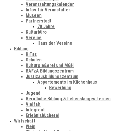
Veranstaltungskalender
Infos für Veranstalter
Museen
Partnerstadt
70 Jahre
Kulturbüro
Vereine
Haus der Vereine
Bildung
KiTas
Schulen
Kulturgießerei und MGH
BAFzA Bildungszentrum
Justizausbildungszentrum
Appartements im Küchenhaus
Bewerbung
Jugend
Berufliche Bildung & Lebenslanges Lernen
Vielfalt
Integreat
Erlebnisbücherei
Wirtschaft
Wein