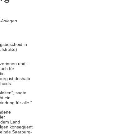
e-Anlagen
ngsbescheid in
ofstraße)
tzerinnen und -
uch für
die
urg ist deshalb
cheids.
eiten“, sagte
ht ein
ndung für alle.“
undene
der
n dem Land
teigen konsequent
meinde Saarburg-