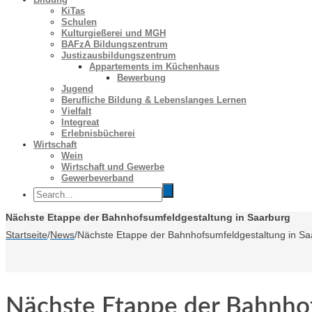
KiTas
Schulen
Kulturgießerei und MGH
BAFzA Bildungszentrum
Justizausbildungszentrum
Appartements im Küchenhaus
Bewerbung
Jugend
Berufliche Bildung & Lebenslanges Lernen
Vielfalt
Integreat
Erlebnisbücherei
Wirtschaft
Wein
Wirtschaft und Gewerbe
Gewerbeverband
Nächste Etappe der Bahnhofsumfeldgestaltung in Saarburg
Startseite
/
News
/
Nächste Etappe der Bahnhofsumfeldgestaltung in Sa
Nächste Etappe der Bahnhof