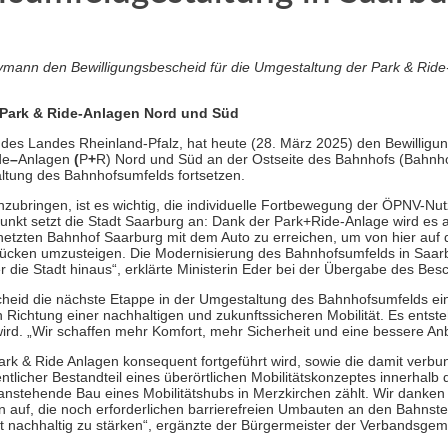
eymann den Bewilligungsbescheid für die Umgestaltung der Park & Rid
r Park & Ride-Anlagen Nord und Süd
ät des Landes Rheinland-Pfalz, hat heute (28. März 2025) den Bewilligu
de
–
Anlagen
(
P
+
R)
Nord und Süd an der Ostseite des Bahnhofs (Bahnh
ltung des Bahnhofsumfelds fortsetzen.
nzubringen, ist es wichtig, die individuelle Fortbewegung der ÖPNV-Nu
nkt setzt die Stadt Saarburg an: Dank der Park+Ride-Anlage wird es a
etzten Bahnhof Saarburg mit dem Auto zu erreichen, um von hier auf 
brücken umzusteigen. Die Modernisierung des Bahnhofsumfelds in Saarb
er die Stadt hinaus“, erklärte Ministerin Eder bei der Übergabe des Bes
heid die nächste Etappe in der Umgestaltung des Bahnhofsumfelds einl
 Richtung einer nachhaltigen und zukunftssicheren Mobilität. Es entste
rd. „Wir schaffen mehr Komfort, mehr Sicherheit und eine bessere Anbi
rk & Ride Anlagen konsequent fortgeführt wird, sowie die damit verb
tlicher Bestandteil eines überörtlichen Mobilitätskonzeptes innerhalb 
nstehende Bau eines Mobilitätshubs in Merzkirchen zählt. Wir danke
hn auf, die noch erforderlichen barrierefreien Umbauten an den Bahns
t nachhaltig zu stärken“, ergänzte der Bürgermeister der Verbandsge