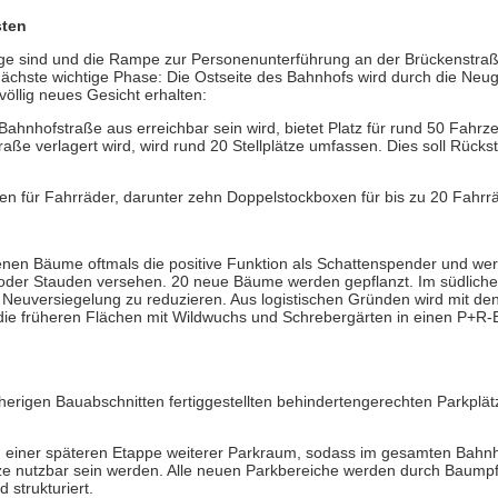
sten
ge sind und die Rampe zur Personenunterführung an der Brückenstraß
nächste wichtige Phase: Die Ostseite des Bahnhofs wird durch die Neug
öllig neues Gesicht erhalten:
ahnhofstraße aus erreichbar sein wird, bietet Platz für rund 50 Fahrz
raße verlagert wird, wird rund 20 Stellplätze umfassen. Dies soll Rücks
gen für Fahrräder, darunter zehn Doppelstockboxen für bis zu 20 Fahrr
enen Bäume oftmals die positive Funktion als Schattenspender und we
der Stauden versehen. 20 neue Bäume werden gepflanzt. Im südlichen
e Neuversiegelung zu reduzieren. Aus logistischen Gründen wird mit de
ie früheren Flächen mit Wildwuchs und Schrebergärten in einen P+R-B
rherigen Bauabschnitten fertiggestellten behindertengerechten Parkplät
in einer späteren Etappe weiterer Parkraum, sodass im gesamten Bah
ze nutzbar sein werden. Alle neuen Parkbereiche werden durch Baump
strukturiert.