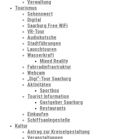
Verwaltung
Tourismus
Sehenswert
Digital
Saarburg Free WiFi
VR-Tour
Audiokutsche
Stadtführungen
Lauschtouren
Wasserkraft
Mixed Reality
Fahrradinfrastruktur
Webcam
„Digi“-Tour Saarburg
Aktivitäten
Sportbox
Tourist Information
Gastgeber Saarburg
Restaurants
Einkaufen
Schiffsanlegestelle
Kultur
Antrag zur Kreiselgestaltung
Veranstaltungen