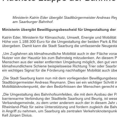
Ministerin Katrin Eder übergibt Stadtbürgermeister Andreas R
am Saarburger Bahnhof.
Ministerin übergibt Bewilligungsbescheid für Umgestaltung de
Katrin Eder, Ministerin für Klimaschutz, Umwelt, Energie und Mobilit
Höhe von 1.188.300 Euro für die Umgestaltung der beiden Park
&
Ri
übergeben. Damit kann die Stadt Saarburg die umfassende Neugesta
„Um Zugfahren als klimafreundliche Mobilität auch in der Fläche vora
Nutzer von der Haustür bis zum Bahnsteig mitzudenken. An diesem Pu
Menschen aus der weiter entfernten Umgebung möglich, den gut vern
klimafreundlichere Schiene beispielsweise Richtung Trier oder Saar
ein wichtiges Signal für die Förderung nachhaltiger Mobilität auch üb
„Die Stadt Saarburg kann nun mit dem vorliegenden Bewilligungsbesc
Stadtbürgermeister Andreas Reymann. Dies sei ein wichtiger Schritt in
Mobilitätsknotenpunkt, der den Bedürfnissen der Menschen gerecht wi
„Die Umgestaltung des Bahnhofsumfeldes, die mit dem Ausbau der Pa
barrierearme Verbindung der Stadtteile Saarburg und Beurig, ist wesen
Verbandsgemeinde, zu dem unter anderem auch der in diesem Jahr a
Rheinland-Pfalz für seine Unterstützung und fordern zugleich die Ba
in Angriff zu nehmen, um Saarburg als zentralen Verkehrsknotenpunk
Kell Jürgen Dixius.