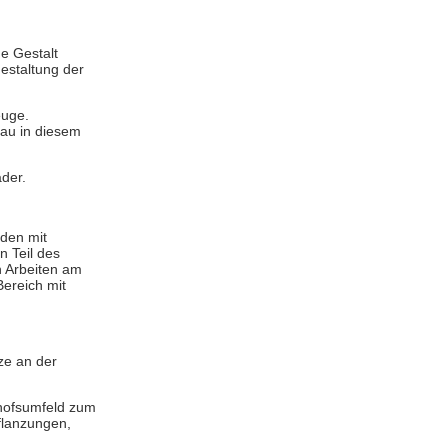
e Gestalt
estaltung der
euge.
tau in diesem
äder.
rden mit
 Teil des
n Arbeiten am
ereich mit
ze an der
nhofsumfeld zum
flanzungen,