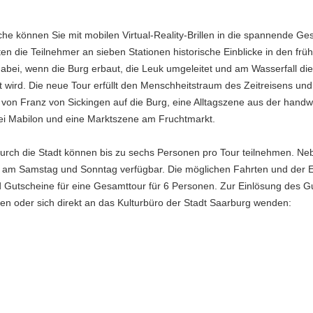
che können Sie mit mobilen Virtual-Reality-Brillen in die spannende Ge
ten die Teilnehmer an sieben Stationen historische Einblicke in den fr
 dabei, wenn die Burg erbaut, die Leuk umgeleitet und am Wasserfall di
 wird. Die neue Tour erfüllt den Menschheitstraum des Zeitreisens und 
f von Franz von Sickingen auf die Burg, eine Alltagszene aus der hand
ei Mabilon und eine Marktszene am Fruchtmarkt.
durch die Stadt können bis zu sechs Personen pro Tour teilnehmen. N
en am Samstag und Sonntag verfügbar. Die möglichen Fahrten und der Er
ind Gutscheine für eine Gesamttour für 6 Personen. Zur Einlösung des G
llen oder sich direkt an das Kulturbüro der Stadt Saarburg wenden: