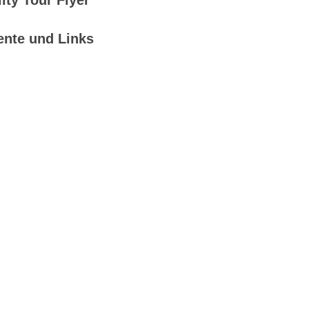
ity Tour Flyer
ente und Links