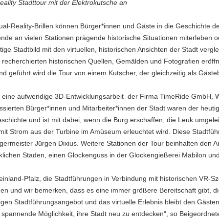
eality Stadttour mit der Elektrokutsche an
tual-Reality-Brillen können Bürger*innen und Gäste in die Geschichte d
e an vielen Stationen prägende historische Situationen miterleben ode
ige Stadtbild mit den virtuellen, historischen Ansichten der Stadt verglei
echerchierten historischen Quellen, Gemälden und Fotografien eröffne
d geführt wird die Tour von einem Kutscher, der gleichzeitig als Gästeb
 eine aufwendige 3D-Entwicklungsarbeit der Firma TimeRide GmbH, 
essierten Bürger*innen und Mitarbeiter*innen der Stadt waren der heu
schichte und ist mit dabei, wenn die Burg erschaffen, die Leuk umgele
mit Strom aus der Turbine im Amüseum erleuchtet wird. Diese Stadtführ
rgermeister Jürgen Dixius. Weitere Stationen der Tour beinhalten den A
klichen Staden, einen Glockenguss in der Glockengießerei Mabilon un
einland-Pfalz, die Stadtführungen in Verbindung mit historischen VR-Sze
en und wir bemerken, dass es eine immer größere Bereitschaft gibt, di
gen Stadtführungsangebot und das virtuelle Erlebnis bleibt den Gästen
 spannende Möglichkeit, ihre Stadt neu zu entdecken“, so Beigeordnet