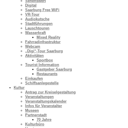
Sehenswert
Digital
Saarburg Free WiFi
VR-Tour
Audiokutsche
Stadtführungen
Lauschtouren
Wasserkraft
Mixed Reality
Fahrradinfrastruktur
Webcam
„Digi“-Tour Saarburg
Aktivitäten
Sportbox
Tourist Information
Gastgeber Saarburg
Restaurants
Einkaufen
Schiffsanlegestelle
Kultur
Antrag zur Kreiselgestaltung
Veranstaltungen
Veranstaltungskalender
Infos für Veranstalter
Museen
Partnerstadt
70 Jahre
Kulturbüro