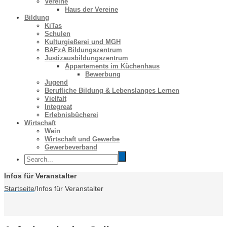
Vereine
Haus der Vereine
Bildung
KiTas
Schulen
Kulturgießerei und MGH
BAFzA Bildungszentrum
Justizausbildungszentrum
Appartements im Küchenhaus
Bewerbung
Jugend
Berufliche Bildung & Lebenslanges Lernen
Vielfalt
Integreat
Erlebnisbücherei
Wirtschaft
Wein
Wirtschaft und Gewerbe
Gewerbeverband
Infos für Veranstalter
Startseite
/
Infos für Veranstalter