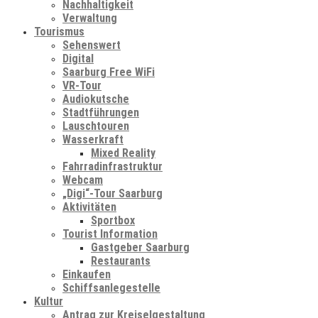
Nachhaltigkeit
Verwaltung
Tourismus
Sehenswert
Digital
Saarburg Free WiFi
VR-Tour
Audiokutsche
Stadtführungen
Lauschtouren
Wasserkraft
Mixed Reality
Fahrradinfrastruktur
Webcam
„Digi“-Tour Saarburg
Aktivitäten
Sportbox
Tourist Information
Gastgeber Saarburg
Restaurants
Einkaufen
Schiffsanlegestelle
Kultur
Antrag zur Kreiselgestaltung