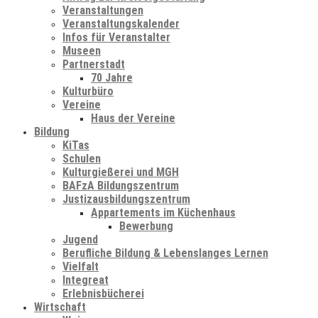
Veranstaltungen
Veranstaltungskalender
Infos für Veranstalter
Museen
Partnerstadt
70 Jahre
Kulturbüro
Vereine
Haus der Vereine
Bildung
KiTas
Schulen
Kulturgießerei und MGH
BAFzA Bildungszentrum
Justizausbildungszentrum
Appartements im Küchenhaus
Bewerbung
Jugend
Berufliche Bildung & Lebenslanges Lernen
Vielfalt
Integreat
Erlebnisbücherei
Wirtschaft