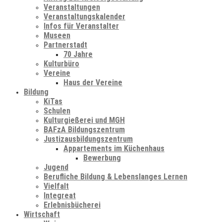
Veranstaltungen
Veranstaltungskalender
Infos für Veranstalter
Museen
Partnerstadt
70 Jahre
Kulturbüro
Vereine
Haus der Vereine
Bildung
KiTas
Schulen
Kulturgießerei und MGH
BAFzA Bildungszentrum
Justizausbildungszentrum
Appartements im Küchenhaus
Bewerbung
Jugend
Berufliche Bildung & Lebenslanges Lernen
Vielfalt
Integreat
Erlebnisbücherei
Wirtschaft