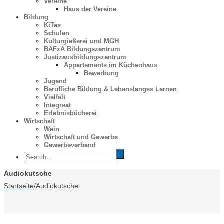
Vereine
Haus der Vereine
Bildung
KiTas
Schulen
Kulturgießerei und MGH
BAFzA Bildungszentrum
Justizausbildungszentrum
Appartements im Küchenhaus
Bewerbung
Jugend
Berufliche Bildung & Lebenslanges Lernen
Vielfalt
Integreat
Erlebnisbücherei
Wirtschaft
Wein
Wirtschaft und Gewerbe
Gewerbeverband
Audiokutsche
Startseite
/
Audiokutsche