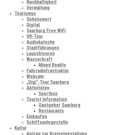
Nachhaltigkeit
Verwaltung
Tourismus
Sehenswert
Digital
Saarburg Free WiFi
VR-Tour
Audiokutsche
Stadtführungen
Lauschtouren
Wasserkraft
Mixed Reality
Fahrradinfrastruktur
Webcam
„Digi“-Tour Saarburg
Aktivitäten
Sportbox
Tourist Information
Gastgeber Saarburg
Restaurants
Einkaufen
Schiffsanlegestelle
Kultur
Antrag zur Kreiselgestaltung