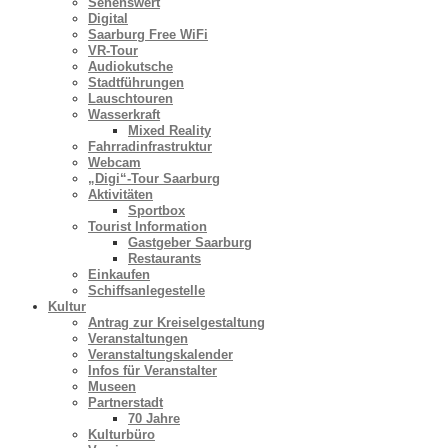
Sehenswert
Digital
Saarburg Free WiFi
VR-Tour
Audiokutsche
Stadtführungen
Lauschtouren
Wasserkraft
Mixed Reality
Fahrradinfrastruktur
Webcam
„Digi“-Tour Saarburg
Aktivitäten
Sportbox
Tourist Information
Gastgeber Saarburg
Restaurants
Einkaufen
Schiffsanlegestelle
Kultur
Antrag zur Kreiselgestaltung
Veranstaltungen
Veranstaltungskalender
Infos für Veranstalter
Museen
Partnerstadt
70 Jahre
Kulturbüro