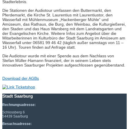
Stadterlebnis.
Die Stationen der Audiotour umfassen den Buttermarkt, den
Pferdemarkt, die Kirche St. Laurentius mit Laurentiustor, den
Wasserfall mit Mühlenmuseum „Hackenberger Mühle“ und
Amüseum, das Rathaus, die Burg, den Weinbau, die Kulturgießerei,
den Staden und das Haus Warsberg mit dem Landratsgarten und
der Evangelischen Kirche. Weitere Infos zum Angebot über die
Mitarbeiterinnen im Kulturbüro der Stadt Saarburg im Amüseum am
Wasserfall unter 06581 99 46 42 (täglich außer samstags von 11 –
16 Uhr). Touren finden auf Anfrage statt.
Die Audiotour wurde mit einer Spende aus dem Nachlass von
Stefan Müller-Hamann finanziert, der in seinem Leben stets
innovativen Saarburger Projekten aufgeschlossen gegenüberstand.
Download der AGBs
Stadt Saarburg
Rechnungsadresse:
Schlossberg 6
54439 Saarburg
Besuchsadresse: