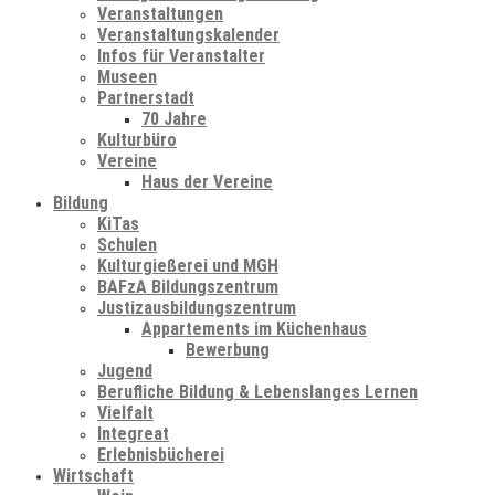
Veranstaltungen
Veranstaltungskalender
Infos für Veranstalter
Museen
Partnerstadt
70 Jahre
Kulturbüro
Vereine
Haus der Vereine
Bildung
KiTas
Schulen
Kulturgießerei und MGH
BAFzA Bildungszentrum
Justizausbildungszentrum
Appartements im Küchenhaus
Bewerbung
Jugend
Berufliche Bildung & Lebenslanges Lernen
Vielfalt
Integreat
Erlebnisbücherei
Wirtschaft