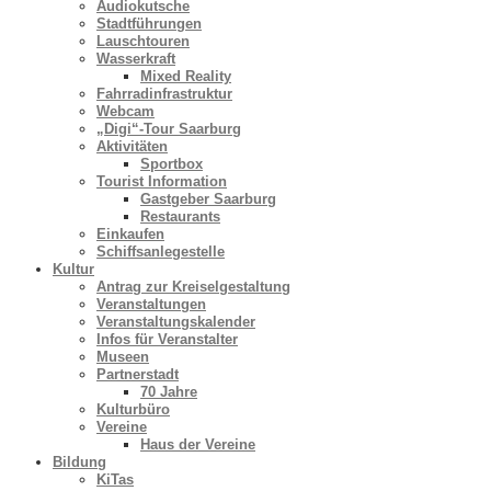
Audiokutsche
Stadtführungen
Lauschtouren
Wasserkraft
Mixed Reality
Fahrradinfrastruktur
Webcam
„Digi“-Tour Saarburg
Aktivitäten
Sportbox
Tourist Information
Gastgeber Saarburg
Restaurants
Einkaufen
Schiffsanlegestelle
Kultur
Antrag zur Kreiselgestaltung
Veranstaltungen
Veranstaltungskalender
Infos für Veranstalter
Museen
Partnerstadt
70 Jahre
Kulturbüro
Vereine
Haus der Vereine
Bildung
KiTas