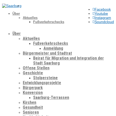
Facebook
Youtube
Über
Instagram
Aktuelles
Soundcloud
Fußverkehrschecks
Über
Aktuelles
Fußverkehrschecks
Anmeldung
Bürgermeister und Stadtrat
Beirat für Migration und Integration der
Stadt Saarburg
Offene Stellen
Geschichte
Stolpersteine
Entwicklungsprojekte
Bürgerpark
Konversion
Saarburg-Terrassen
Kirchen
Gesundheit
Senioren