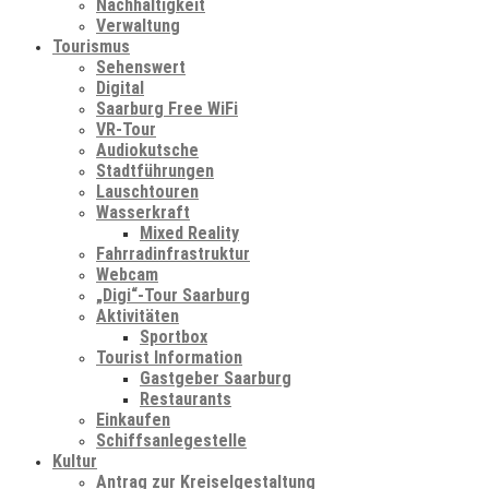
Nachhaltigkeit
Verwaltung
Tourismus
Sehenswert
Digital
Saarburg Free WiFi
VR-Tour
Audiokutsche
Stadtführungen
Lauschtouren
Wasserkraft
Mixed Reality
Fahrradinfrastruktur
Webcam
„Digi“-Tour Saarburg
Aktivitäten
Sportbox
Tourist Information
Gastgeber Saarburg
Restaurants
Einkaufen
Schiffsanlegestelle
Kultur
Antrag zur Kreiselgestaltung