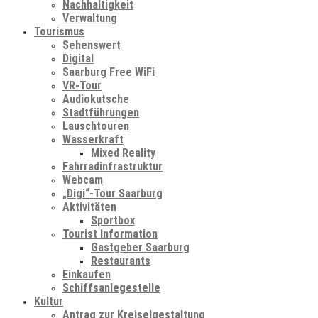
Nachhaltigkeit
Verwaltung
Tourismus
Sehenswert
Digital
Saarburg Free WiFi
VR-Tour
Audiokutsche
Stadtführungen
Lauschtouren
Wasserkraft
Mixed Reality
Fahrradinfrastruktur
Webcam
„Digi“-Tour Saarburg
Aktivitäten
Sportbox
Tourist Information
Gastgeber Saarburg
Restaurants
Einkaufen
Schiffsanlegestelle
Kultur
Antrag zur Kreiselgestaltung