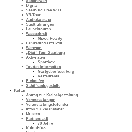
Sehenswert
Digital
Saarburg Free WiFi
VR-Tour
Audiokutsche
Stadtführungen
Lauschtouren
Wasserkraft
Mixed Reality
Fahrradinfrastruktur
Webcam
„Digi“-Tour Saarburg
Aktivitäten
Sportbox
Tourist Information
Gastgeber Saarburg
Restaurants
Einkaufen
Schiffsanlegestelle
Kultur
Antrag zur Kreiselgestaltung
Veranstaltungen
Veranstaltungskalender
Infos für Veranstalter
Museen
Partnerstadt
70 Jahre
Kulturbüro