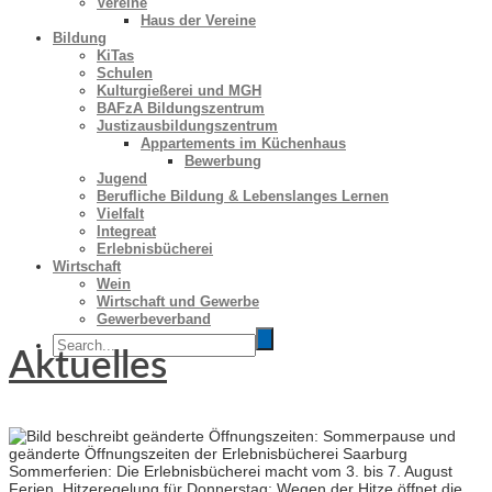
Vereine
Haus der Vereine
Bildung
KiTas
Schulen
Kulturgießerei und MGH
BAFzA Bildungszentrum
Justizausbildungszentrum
Appartements im Küchenhaus
Bewerbung
Jugend
Berufliche Bildung & Lebenslanges Lernen
Vielfalt
Integreat
Erlebnisbücherei
Wirtschaft
Wein
Wirtschaft und Gewerbe
Gewerbeverband
Aktuelles