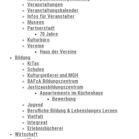
Veranstaltungen
Veranstaltungskalender
Infos für Veranstalter
Museen
Partnerstadt
70 Jahre
Kulturbüro
Vereine
Haus der Vereine
Bildung
KiTas
Schulen
Kulturgießerei und MGH
BAFzA Bildungszentrum
Justizausbildungszentrum
Appartements im Küchenhaus
Bewerbung
Jugend
Berufliche Bildung & Lebenslanges Lernen
Vielfalt
Integreat
Erlebnisbücherei
Wirtschaft