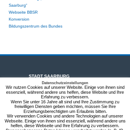
Saarburg“
Webseite BBSR
Konversion
Bildungszentrum des Bundes
STADT SAARBURG
Datenschutzeinstellungen
Wir nutzen Cookies auf unserer Website. Einige von ihnen sind
essenziell, während andere uns helfen, diese Website und Ihre
Rechnungsadresse:
Erfahrung zu verbessern.
Wenn Sie unter 16 Jahre alt sind und Ihre Zustimmung zu
Schlossberg 6
freiwilligen Diensten geben möchten, müssen Sie Ihre
54439 Saarburg
Erziehungsberechtigten um Erlaubnis bitten.
Besuchsadresse:
Wir verwenden Cookies und andere Technologien auf unserer
Webseite. Einige von ihnen sind essenziell, während andere uns
Graf-Siegfried-Str. 32, 2. Etage
helfen, diese Webseite und Ihre Erfahrung zu verbessern.
54439 Saarburg