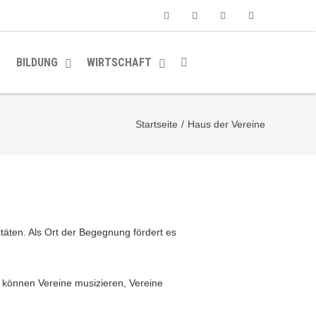
Facebook
Youtube
Instagram
Soundcloud
BILDUNG
WIRTSCHAFT
Startseite
/
Haus der Vereine
itäten. Als Ort der Begegnung fördert es
r können Vereine musizieren, Vereine