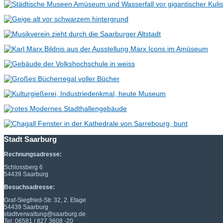
Stadt Saarburg
Rechnungsadresse:
Schlossberg 6
54439 Saarburg
Besuchsadresse:
Graf-Siegfried-Str. 32, 2. Etage
54439 Saarburg
stadtverwaltung@saarburg.de
Tel: 06581 / 827 3608 -20