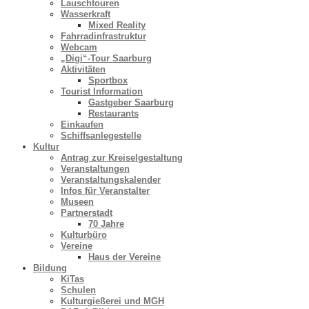
Lauschtouren
Wasserkraft
Mixed Reality
Fahrradinfrastruktur
Webcam
„Digi“-Tour Saarburg
Aktivitäten
Sportbox
Tourist Information
Gastgeber Saarburg
Restaurants
Einkaufen
Schiffsanlegestelle
Kultur
Antrag zur Kreiselgestaltung
Veranstaltungen
Veranstaltungskalender
Infos für Veranstalter
Museen
Partnerstadt
70 Jahre
Kulturbüro
Vereine
Haus der Vereine
Bildung
KiTas
Schulen
Kulturgießerei und MGH