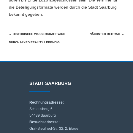
sollen bis Ende 2026 abgeschlossen sein. Die Termine für
die Beteiligungsformate werden durch die Stadt Saarburg
bekannt gegeben.
Beitragsnavigation
←
HISTORISCHE WASSERKRAFT WIRD
NÄCHSTER BEITRAG
→
DURCH MIXED REALITY LEBENDIG
STADT SAARBURG
Rechnungsadresse:
Schlossberg 6
54439 Saarburg
Besuchsadresse:
Graf-Siegfried-Str. 32, 2. Etage