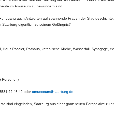
 Wirtschaftskraft: von der Nutzung der Wasserkraft bis hin zur traditio
 heute im Amüseum zu bewundern sind.
r Rundgang auch Antworten auf spannende Fragen der Stadtgeschichte
 Saarburg eigentlich zu seinem Gefängnis?
Haus Rassier, Rathaus, katholische Kirche, Wasserfall, Synagoge, eva
5 Personen)
06581 99 46 42 oder
amueseum@saarburg.de
äste sind eingeladen, Saarburg aus einer ganz neuen Perspektive zu e