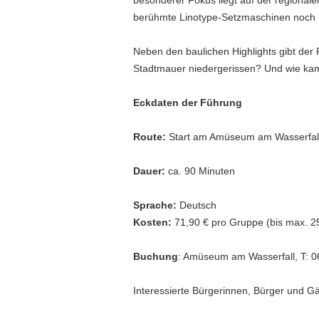
besonderer Fokus liegt auf der regionalen
berühmte Linotype-Setzmaschinen noch
Neben den baulichen Highlights gibt de
Stadtmauer niedergerissen? Und wie kam
Eckdaten der Führung
Route:
Start am Amüseum am Wasserfall, 
Dauer:
ca. 90 Minuten
Sprache:
Deutsch
Kosten:
71,90 € pro Gruppe (bis max. 2
Buchung
: Amüseum am Wasserfall, T: 
Interessierte Bürgerinnen, Bürger und G