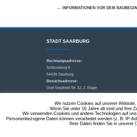
Beitragsnavigation
←
INFORMATIONEN VOR DEM BAUBEGI
STADT SAARBURG
Rechnungsadresse:
Schlossberg 6
54439 Saarburg
Besuchsadresse:
Graf-Siegfried-Str. 32, 2. Etage
54439 Saarburg
stadtverwaltung@saarburg.de
Wir nutzen Cookies auf unserer Website. 
Wenn Sie unter 16 Jahre alt sind und Ihre 
Tel: 06581 / 827 3608 -20
Wir verwenden Cookies und andere Technologien auf unser
Personenbezogene Daten können verarbeitet werden (z. B. IP-Adre
Ihrer Daten finden Sie in unserer
D
Kontakt
Anfahrt
Impressum/Datenschutz