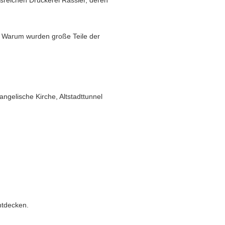
nsreichen Druckerei Rassier, deren
: Warum wurden große Teile der
ngelische Kirche, Altstadttunnel
ntdecken.