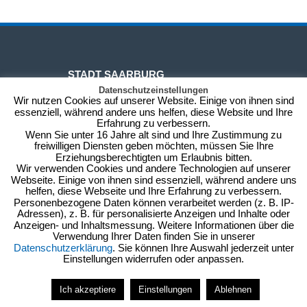
STADT SAARBURG
Datenschutzeinstellungen
Wir nutzen Cookies auf unserer Website. Einige von ihnen sind
essenziell, während andere uns helfen, diese Website und Ihre
Rechnungsadresse:
Erfahrung zu verbessern.
Wenn Sie unter 16 Jahre alt sind und Ihre Zustimmung zu
Schlossberg 6
freiwilligen Diensten geben möchten, müssen Sie Ihre
54439 Saarburg
Erziehungsberechtigten um Erlaubnis bitten.
Besuchsadresse:
Wir verwenden Cookies und andere Technologien auf unserer
Webseite. Einige von ihnen sind essenziell, während andere uns
Graf-Siegfried-Str. 32, 2. Etage
helfen, diese Webseite und Ihre Erfahrung zu verbessern.
54439 Saarburg
Personenbezogene Daten können verarbeitet werden (z. B. IP-
stadtverwaltung@saarburg.de
Adressen), z. B. für personalisierte Anzeigen und Inhalte oder
Anzeigen- und Inhaltsmessung. Weitere Informationen über die
Tel: 06581 / 827 3608 -20
Verwendung Ihrer Daten finden Sie in unserer
Datenschutzerklärung
. Sie können Ihre Auswahl jederzeit unter
Einstellungen widerrufen oder anpassen.
Kontakt
Anfahrt
Impressum/Datenschutz
Ich akzeptiere
Einstellungen
Ablehnen