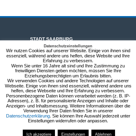
STADT SAARBURG
Datenschutzeinstellungen
Wir nutzen Cookies auf unserer Website. Einige von ihnen sind
essenziell, während andere uns helfen, diese Website und Ihre
Rechnungsadresse:
Erfahrung zu verbessern.
Wenn Sie unter 16 Jahre alt sind und Ihre Zustimmung zu
Schlossberg 6
freiwilligen Diensten geben möchten, müssen Sie Ihre
54439 Saarburg
Erziehungsberechtigten um Erlaubnis bitten.
Besuchsadresse:
Wir verwenden Cookies und andere Technologien auf unserer
Webseite. Einige von ihnen sind essenziell, während andere uns
Graf-Siegfried-Str. 32, 2. Etage
helfen, diese Webseite und Ihre Erfahrung zu verbessern.
54439 Saarburg
Personenbezogene Daten können verarbeitet werden (z. B. IP-
stadtverwaltung@saarburg.de
Adressen), z. B. für personalisierte Anzeigen und Inhalte oder
Anzeigen- und Inhaltsmessung. Weitere Informationen über die
Tel: 06581 / 827 3608 -20
Verwendung Ihrer Daten finden Sie in unserer
Datenschutzerklärung
. Sie können Ihre Auswahl jederzeit unter
Einstellungen widerrufen oder anpassen.
Kontakt
Anfahrt
Impressum/Datenschutz
Ich akzeptiere
Einstellungen
Ablehnen