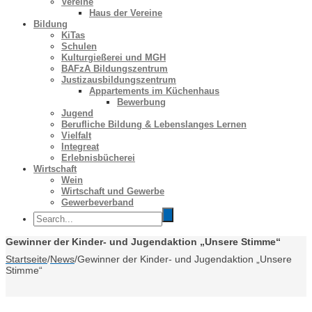
Vereine
Haus der Vereine
Bildung
KiTas
Schulen
Kulturgießerei und MGH
BAFzA Bildungszentrum
Justizausbildungszentrum
Appartements im Küchenhaus
Bewerbung
Jugend
Berufliche Bildung & Lebenslanges Lernen
Vielfalt
Integreat
Erlebnisbücherei
Wirtschaft
Wein
Wirtschaft und Gewerbe
Gewerbeverband
Gewinner der Kinder- und Jugendaktion „Unsere Stimme“
Startseite
/
News
/
Gewinner der Kinder- und Jugendaktion „Unsere
Stimme“