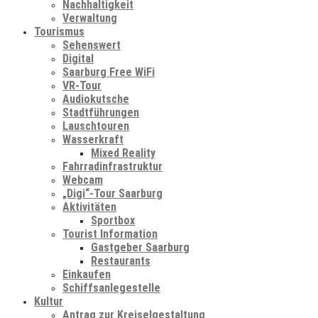
Nachhaltigkeit
Verwaltung
Tourismus
Sehenswert
Digital
Saarburg Free WiFi
VR-Tour
Audiokutsche
Stadtführungen
Lauschtouren
Wasserkraft
Mixed Reality
Fahrradinfrastruktur
Webcam
„Digi“-Tour Saarburg
Aktivitäten
Sportbox
Tourist Information
Gastgeber Saarburg
Restaurants
Einkaufen
Schiffsanlegestelle
Kultur
Antrag zur Kreiselgestaltung