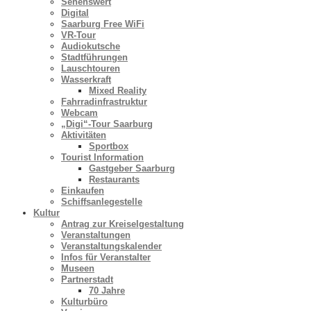
Sehenswert
Digital
Saarburg Free WiFi
VR-Tour
Audiokutsche
Stadtführungen
Lauschtouren
Wasserkraft
Mixed Reality
Fahrradinfrastruktur
Webcam
„Digi“-Tour Saarburg
Aktivitäten
Sportbox
Tourist Information
Gastgeber Saarburg
Restaurants
Einkaufen
Schiffsanlegestelle
Kultur
Antrag zur Kreiselgestaltung
Veranstaltungen
Veranstaltungskalender
Infos für Veranstalter
Museen
Partnerstadt
70 Jahre
Kulturbüro