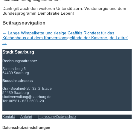
Dank gilt auch den weiteren Unterstützern: Westenergie und dem
Bundesprogramm Demokratie Leben!
Beitragsnavigation
←
Lange Wimpelkette und riesige Graffitis
Richtfest für das
Küchenhaus auf dem Konversionsgelände der Kaserne „de Lattre“
→
Stadt Saarburg
Rechnungsadresse:
Schlossberg 6
54439 Saarburg
Besuchsadresse:
Graf-Siegfried-Str. 32, 2. Etage
54439 Saarburg
stadtverwaltung@saarburg.de
Tel: 06581 / 827 3608 -20
Kontakt
Anfahrt
Impressum/Datenschutz
Datenschutzeinstellungen