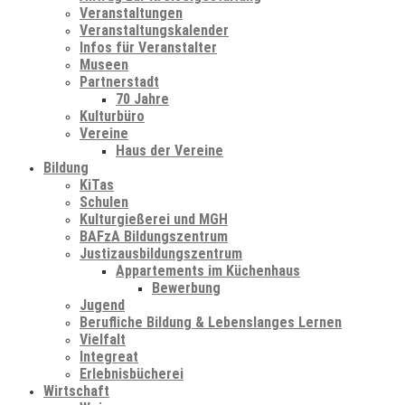
Veranstaltungen
Veranstaltungskalender
Infos für Veranstalter
Museen
Partnerstadt
70 Jahre
Kulturbüro
Vereine
Haus der Vereine
Bildung
KiTas
Schulen
Kulturgießerei und MGH
BAFzA Bildungszentrum
Justizausbildungszentrum
Appartements im Küchenhaus
Bewerbung
Jugend
Berufliche Bildung & Lebenslanges Lernen
Vielfalt
Integreat
Erlebnisbücherei
Wirtschaft