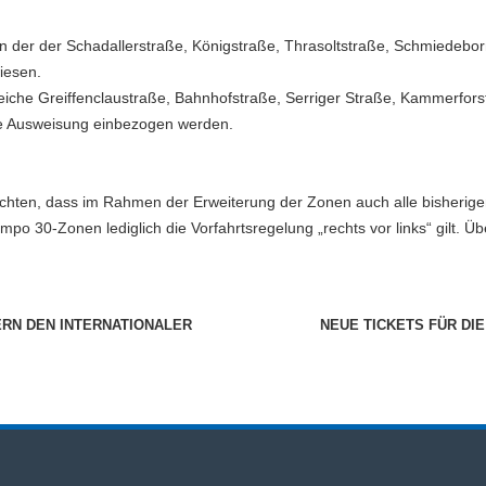
in der der Schadallerstraße, Königstraße, Thrasoltstraße, Schmiedebo
iesen.
che Greiffenclaustraße, Bahnhofstraße, Serriger Straße, Kammerfors
die Ausweisung einbezogen werden.
eachten, dass im Rahmen der Erweiterung der Zonen auch alle bisherige
po 30-Zonen lediglich die Vorfahrtsregelung „rechts vor links“ gilt. 
ERN DEN INTERNATIONALER
NEUE TICKETS FÜR DI