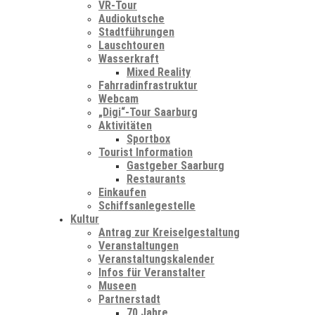
VR-Tour
Audiokutsche
Stadtführungen
Lauschtouren
Wasserkraft
Mixed Reality
Fahrradinfrastruktur
Webcam
„Digi“-Tour Saarburg
Aktivitäten
Sportbox
Tourist Information
Gastgeber Saarburg
Restaurants
Einkaufen
Schiffsanlegestelle
Kultur
Antrag zur Kreiselgestaltung
Veranstaltungen
Veranstaltungskalender
Infos für Veranstalter
Museen
Partnerstadt
70 Jahre