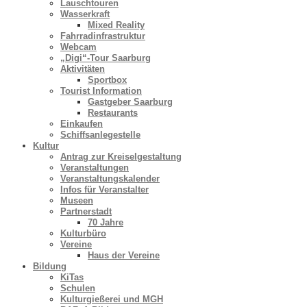
Lauschtouren
Wasserkraft
Mixed Reality
Fahrradinfrastruktur
Webcam
„Digi“-Tour Saarburg
Aktivitäten
Sportbox
Tourist Information
Gastgeber Saarburg
Restaurants
Einkaufen
Schiffsanlegestelle
Kultur
Antrag zur Kreiselgestaltung
Veranstaltungen
Veranstaltungskalender
Infos für Veranstalter
Museen
Partnerstadt
70 Jahre
Kulturbüro
Vereine
Haus der Vereine
Bildung
KiTas
Schulen
Kulturgießerei und MGH