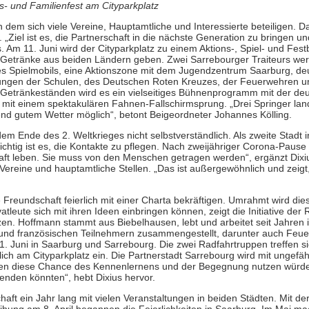
s- und Familienfest am Cityparkplatz
 dem sich viele Vereine, Hauptamtliche und Interessierte beteiligen. D
 „Ziel ist es, die Partnerschaft in die nächste Generation zu bringen 
. Am 11. Juni wird der Cityparkplatz zu einem Aktions-, Spiel- und Fest
d Getränke aus beiden Ländern geben. Zwei Sarrebourger Traiteurs wer
s Spielmobils, eine Aktionszone mit dem Jugendzentrum Saarburg, de
lungen der Schulen, des Deutschen Roten Kreuzes, der Feuerwehren u
 Getränkeständen wird es ein vielseitiges Bühnenprogramm mit der deu
 mit einem spektakulären Fahnen-Fallschirmsprung. „Drei Springer la
end gutem Wetter möglich“, betont Beigeordneter Johannes Kölling.
Ende des 2. Weltkrieges nicht selbstverständlich. Als zweite Stadt 
chtig ist es, die Kontakte zu pflegen. Nach zweijähriger Corona-Pause i
chaft leben. Sie muss von den Menschen getragen werden“, ergänzt Dix
 Vereine und hauptamtliche Stellen. „Das ist außergewöhnlich und zeigt,
Freundschaft feierlich mit einer Charta bekräftigen. Umrahmt wird di
eute sich mit ihren Ideen einbringen können, zeigt die Initiative der 
zen. Hoffmann stammt aus Biebelhausen, lebt und arbeitet seit Jahren i
und französischen Teilnehmern zusammengestellt, darunter auch Feue
. Juni in Saarburg und Sarrebourg. Die zwei Radfahrtruppen treffen si
ch am Cityparkplatz ein. Die Partnerstadt Sarrebourg wird mit ungefä
chen diese Chance des Kennenlernens und der Begegnung nutzen würde
enden könnten“, hebt Dixius hervor.
aft ein Jahr lang mit vielen Veranstaltungen in beiden Städten. Mit de