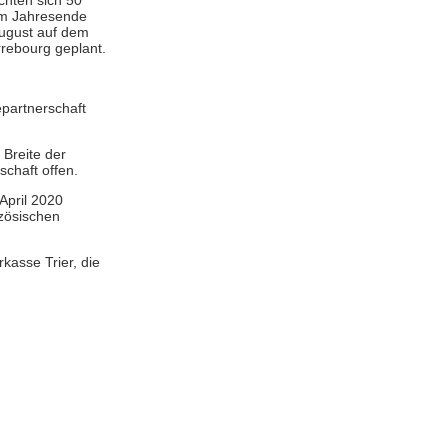
chten sich 50
um Jahresende
August auf dem
rrebourg geplant.
epartnerschaft
 Breite der
schaft offen.
April 2020
zösischen
kasse Trier, die