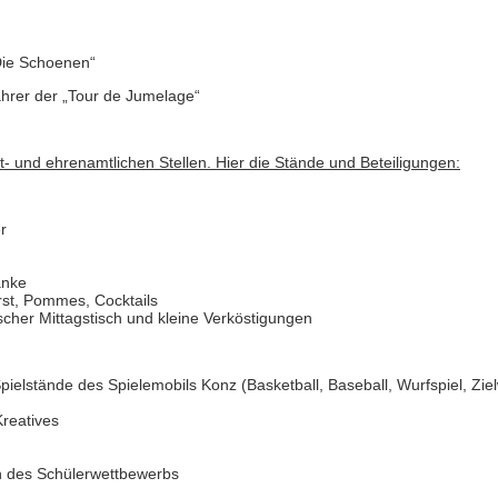
Die Schoenen“
hrer der „Tour de Jumelage“
- und ehrenamtlichen Stellen. Hier die Stände und Beteiligungen:
r
änke
rst, Pommes, Cocktails
scher Mittagstisch und kleine Verköstigungen
lstände des Spielemobils Konz (Basketball, Baseball, Wurfspiel, Ziel
Kreatives
n des Schülerwettbewerbs