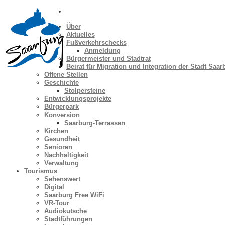
Über
Aktuelles
Fußverkehrschecks
Anmeldung
Bürgermeister und Stadtrat
Beirat für Migration und Integration der Stadt Saar
Offene Stellen
Geschichte
Stolpersteine
Entwicklungsprojekte
Bürgerpark
Konversion
Saarburg-Terrassen
Kirchen
Gesundheit
Senioren
Nachhaltigkeit
Verwaltung
Tourismus
Sehenswert
Digital
Saarburg Free WiFi
VR-Tour
Audiokutsche
Stadtführungen