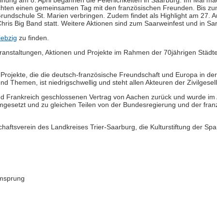
ihung am 8. April begannen die Feierlichkeiten in Saarburg. Im Mai ma
chten einen gemeinsamen Tag mit den französischen Freunden. Bis z
Grundschule St. Marien verbringen. Zudem findet als Highlight am 27. 
ris Big Band statt. Weitere Aktionen sind zum Saarweinfest und in Sa
iebzig
zu finden.
ranstaltungen, Aktionen und Projekte im Rahmen der 70jährigen Städt
Projekte, die die deutsch-französische Freundschaft und Europa in der
 Themen, ist niedrigschwellig und steht allen Akteuren der Zivilgesell
d Frankreich geschlossenen Vertrag von Aachen zurück und wurde im 
gesetzt und zu gleichen Teilen von der Bundesregierung und der fran
aftsverein des Landkreises Trier-Saarburg, die Kulturstiftung der Spar
rmsprung