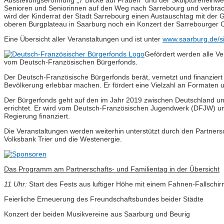
Ausstellungseröffnung „7 Blicke auf Frauen“ und der Skulptureneinwe
Senioren und Seniorinnen auf den Weg nach Sarrebourg und verbra
wird der Kinderrat der Stadt Sarrebourg einen Austauschtag mit der 
oberen Burgplateau in Saarburg noch ein Konzert der Sarrebourger Ch
Eine Übersicht aller Veranstaltungen und ist unter
www.saarburg.de/s
Gefördert werden alle Ve
vom Deutsch-Französischen Bürgerfonds.
Der Deutsch-Französische Bürgerfonds berät, vernetzt und finanziert 
Bevölkerung erlebbar machen. Er fördert eine Vielzahl an Formaten und
Der Bürgerfonds geht auf den im Jahr 2019 zwischen Deutschland un
errichtet. Er wird vom Deutsch-Französischen Jugendwerk (DFJW) um
Regierung finanziert.
Die Veranstaltungen werden weiterhin unterstützt durch den Partnersch
Volksbank Trier und die Westenergie.
Das Programm am Partnerschafts- und Familientag in der Übersicht
11 Uhr:
Start des Fests aus luftiger Höhe mit einem Fahnen-Fallschi
Feierliche Erneuerung des Freundschaftsbundes beider Städte
Konzert der beiden Musikvereine aus Saarburg und Beurig