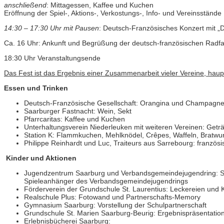
anschließend
: Mittagessen, Kaffee und Kuchen
Eröffnung der Spiel-, Aktions-, Verkostungs-, Info- und Vereinsstände
14:30 – 17:30 Uhr mit Pausen
: Deutsch-Französisches Konzert mit „
Ca. 16 Uhr: Ankunft und Begrüßung der deutsch-französischen Radfa
18:30 Uhr Veranstaltungsende
Das Fest ist das Ergebnis einer Zusammenarbeit vieler Vereine, haupt
Essen und Trinken
Deutsch-Französische Gesellschaft: Orangina und Champagne
Saarburger Fastnacht: Wein, Sekt
Pfarrcaritas: Kaffee und Kuchen
Unterhaltungsverein Niederleuken mit weiteren Vereinen: Getr
Station K: Flammkuchen, Mehlknödel, Crêpes, Waffeln, Bratwu
Philippe Reinhardt und Luc, Traiteurs aus Sarrebourg: französi
Kinder und Aktionen
Jugendzentrum Saarburg und Verbandsgemeindejugendring: Spie
Spieleanhänger des Verbandsgemeindejugendrings
Förderverein der Grundschule St. Laurentius: Leckereien und 
Realschule Plus: Fotowand und Partnerschafts-Memory
Gymnasium Saarburg: Vorstellung der Schulpartnerschaft
Grundschule St. Marien Saarburg-Beurig: Ergebnispräsentatio
Erlebnisbücherei Saarburg: