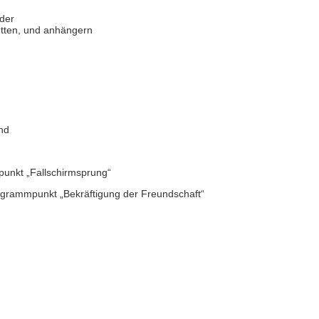
der
etten, und anhängern
and
unkt „Fallschirmsprung“
ogrammpunkt „Bekräftigung der Freundschaft“