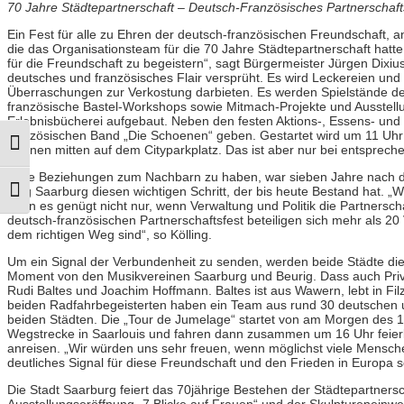
70 Jahre Städtepartnerschaft – Deutsch-Französisches Partnerschaft
Ein Fest für alle zu Ehren der deutsch-französischen Freundschaft, an
die das Organisationsteam für die 70 Jahre Städtepartnerschaft hatte.
für die Freundschaft zu begeistern“, sagt Bürgermeister Jürgen Dixius
deutsches und französisches Flair versprüht. Es wird Leckereien un
Überraschungen zur Verkostung darbieten. Es werden Spielstände de
französische Bastel-Workshops sowie Mitmach-Projekte und Ausstel
Erlebnisbücherei aufgebaut. Neben den festen Aktions-, Essens- und
französischen Band „Die Schoenen“ geben. Gestartet wird um 11 Uhr
Umschalten auf hohe Kontraste
Fahnen mitten auf dem Cityparkplatz. Das ist aber nur bei entsprech
Gute Beziehungen zum Nachbarn zu haben, war sieben Jahre nach dem 
ging Saarburg diesen wichtigen Schritt, der bis heute Bestand hat. „Wi
Schrift vergrößern
denn es genügt nicht nur, wenn Verwaltung und Politik die Partners
deutsch-französischen Partnerschaftsfest beteiligen sich mehr als 20
dem richtigen Weg sind“, so Kölling.
Um ein Signal der Verbundenheit zu senden, werden beide Städte die 
Moment von den Musikvereinen Saarburg und Beurig. Dass auch Privatl
Rudi Baltes und Joachim Hoffmann. Baltes ist aus Wawern, lebt in Fil
beiden Radfahrbegeisterten haben ein Team aus rund 30 deutschen 
beiden Städten. Die „Tour de Jumelage“ startet von am Morgen des 11
Wegstrecke in Saarlouis und fahren dann zusammen um 16 Uhr feierli
anreisen. „Wir würden uns sehr freuen, wenn möglichst viele Mens
deutliches Signal für diese Freundschaft und den Frieden in Europa s
Die Stadt Saarburg feiert das 70jährige Bestehen der Städtepartnersch