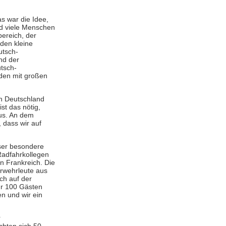
as war die Idee,
und viele Menschen
bereich, der
den kleine
utsch-
nd der
tsch-
nden mit großen
in Deutschland
st das nötig,
ius. An dem
 dass wir auf
eser besondere
Radfahrkollegen
n Frankreich. Die
rwehrleute aus
ch auf der
hr 100 Gästen
n und wir ein
r