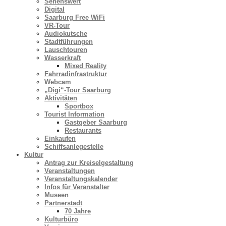
Sehenswert
Digital
Saarburg Free WiFi
VR-Tour
Audiokutsche
Stadtführungen
Lauschtouren
Wasserkraft
Mixed Reality
Fahrradinfrastruktur
Webcam
„Digi“-Tour Saarburg
Aktivitäten
Sportbox
Tourist Information
Gastgeber Saarburg
Restaurants
Einkaufen
Schiffsanlegestelle
Kultur
Antrag zur Kreiselgestaltung
Veranstaltungen
Veranstaltungskalender
Infos für Veranstalter
Museen
Partnerstadt
70 Jahre
Kulturbüro