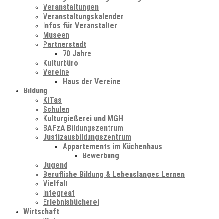
Veranstaltungen
Veranstaltungskalender
Infos für Veranstalter
Museen
Partnerstadt
70 Jahre
Kulturbüro
Vereine
Haus der Vereine
Bildung
KiTas
Schulen
Kulturgießerei und MGH
BAFzA Bildungszentrum
Justizausbildungszentrum
Appartements im Küchenhaus
Bewerbung
Jugend
Berufliche Bildung & Lebenslanges Lernen
Vielfalt
Integreat
Erlebnisbücherei
Wirtschaft