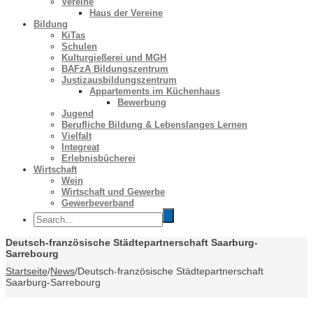
Vereine
Haus der Vereine
Bildung
KiTas
Schulen
Kulturgießerei und MGH
BAFzA Bildungszentrum
Justizausbildungszentrum
Appartements im Küchenhaus
Bewerbung
Jugend
Berufliche Bildung & Lebenslanges Lernen
Vielfalt
Integreat
Erlebnisbücherei
Wirtschaft
Wein
Wirtschaft und Gewerbe
Gewerbeverband
Deutsch-französische Städtepartnerschaft Saarburg-
Sarrebourg
Startseite
/
News
/
Deutsch-französische Städtepartnerschaft
Saarburg-Sarrebourg