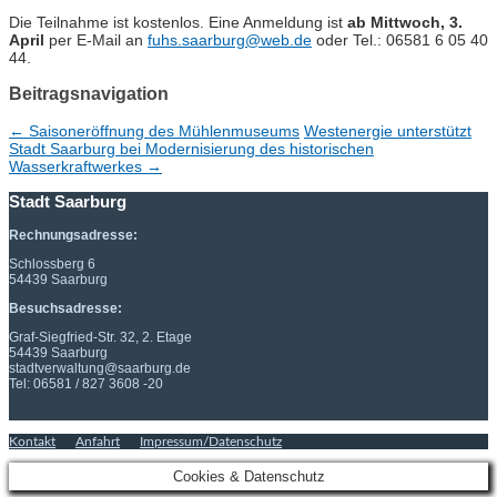
Die Teilnahme ist kostenlos. Eine Anmeldung ist
ab Mittwoch, 3.
April
per E-Mail an
fuhs.saarburg@web.de
oder Tel.: 06581 6 05 40
44.
Beitragsnavigation
←
Saisoneröffnung des Mühlenmuseums
Westenergie unterstützt
Stadt Saarburg bei Modernisierung des historischen
Wasserkraftwerkes
→
Stadt Saarburg
Rechnungsadresse:
Schlossberg 6
54439 Saarburg
Besuchsadresse:
Graf-Siegfried-Str. 32, 2. Etage
54439 Saarburg
stadtverwaltung@saarburg.de
Tel: 06581 / 827 3608 -20
Kontakt
Anfahrt
Impressum/Datenschutz
Cookies & Datenschutz