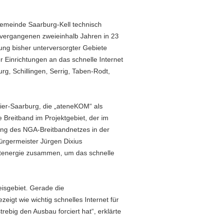
emeinde Saarburg-Kell technisch
 vergangenen zweieinhalb Jahren in 23
ng bisher unterversorgter Gebiete
 Einrichtungen an das schnelle Internet
g, Schillingen, Serrig, Taben-Rodt,
rier-Saarburg, die „ateneKOM“ als
Breitband im Projektgebiet, der im
lung des NGA-Breitbandnetzes in der
ürgermeister Jürgen Dixius
estenergie zusammen, um das schnelle
reisgebiet. Gerade die
igt wie wichtig schnelles Internet für
trebig den Ausbau forciert hat“, erklärte