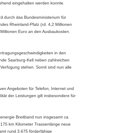
gehend eingehalten werden konnte.
rd durch das Bundesministerium für
ndes Rheinland-Pfalz (rd. 4,2 Millionen
 Millionen Euro an den Ausbaukosten.
rtragungsgeschwindigkeiten in den
nde Saarburg-Kell neben zahlreichen
Verfügung stehen. Somit sind nun alle
iven Angeboten für Telefon, Internet und
tät der Leistungen gilt insbesondere für
energie Breitband nun insgesamt ca.
t 175 km Kilometer Trassenlänge neue
amt rund 3.675 förderfähige