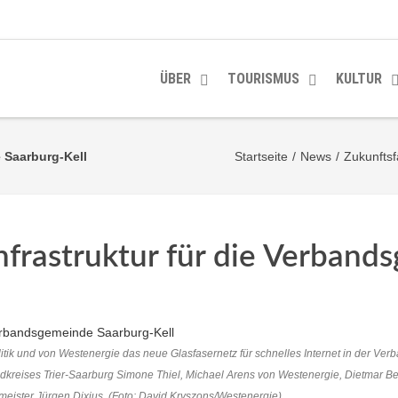
ÜBER
TOURISMUS
KULTUR
 Saarburg-Kell
Startseite
/
News
/
Zukunftsf
nfrastruktur für die Verban
ik und von Westenergie das neue Glasfasernetz für schnelles Internet in der Ve
andkreises Trier-Saarburg Simone Thiel, Michael Arens von Westenergie, Dietmar Be
ister Jürgen Dixius. (Foto: David Kryszons/Westenergie).