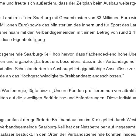
hme und freute sich außerdem, dass der Zeitplan beim Ausbau weitest
 Landkreis Trier-Saarburg mit Gesamtkosten von 33 Millionen Euro wi
,5 Millionen Euro) sowie das Ministerium des Innern und für Sport des La
ch gemeinsam mit den Verbandsgemeinden mit einem Betrag von rund 1,4
 diese Eigenbeteiligung.
ndsgemeinde Saarburg-Kell, hob hervor, dass flächendeckend hohe Übe
n und ergänzte: „Es freut uns besonders, dass in der Verbandsgemei
allen Schulstandorten im Ausbaugebiet gigabitfähige Anschlüsse zur 
de an das Hochgeschwindigkeits-Breitbandnetz angeschlossen.“
i Westenergie, fügte hinzu: „Unsere Kunden profitieren nun von attrakt
ten auf die jeweiligen Bedürfnisse und Anforderungen. Diese Individuali
gs umfasst der geförderte Breitbandausbau im Kreisgebiet durch West
 Verbandsgemeinde Saarburg-Kell hat der Netzbetreiber auf insgesam
 Glasfaser bestückt. In den Orten der Verbandsgemeinde konnten insges