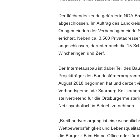
Der flächendeckende geförderte NGA-Bre
abgeschlossen. Im Auftrag des Landkreis
Ortsgemeinden der Verbandsgemeinde Saar
errichtet. Neben ca. 3.560 Privatadress
angeschlossen, darunter auch die 15 Sch
Wincheringen und Zerf.
Der Internetausbau ist dabei Teil des B
Projektträger des Bundesförderprogramms
August 2018 begonnen hat und derzeit vie
Verbandsgemeinde Saarburg-Kell kamen S
stellvertretend für die Ortsbürgermeist
Netz symbolisch in Betrieb zu nehmen.
„Breitbandversorgung ist eine wesentliche
Wettbewerbsfähigkeit und Lebensqualität 
die Bürger z.B.im Home-Office oder für die