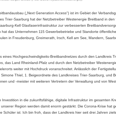
itbandausbau („Next Generation Access“) ist im Gebiet der Verbandsg
es Trier-Saarburg hat der Netzbetreiber Westenergie Breitband in den
burg-Kell Glasfaserinfrastruktur zur verbesserten Breitbandversorgu
en hat das Unternehmen 115 Gewerbebetriebe und Standorte öffentlicher
ulen in Freudenburg, Greimerath, Irsch, Kell am See, Mandern, Saarbur
aus eines Hochgeschwindigkeits-Breitbandnetzes durch den Landkreis T
, das Land Rheinland-Pfalz und durch den Netzbetreiber Westenergie 
lerorts weiter mit Hochdruck voranschreitet. Anlässlich der Fertigstel
imone Thiel, 1. Beigeordnete des Landkreises Trier-Saarburg, und B
erinnen und -meister mit weiteren Vertretern der Verwaltung und von W
 Investition in die zukunftsfähige, digitale Infrastruktur im gesamten K
unserer Region werden damit enorm gestärkt. Die Corona-Krise hat geze
 Schüler ist. Ich bin froh, dass der Landkreis hier seit drei Jahren ziels