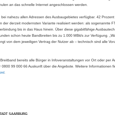
ulen an das schnelle Internet angeschlossen werden.
 bei nahezu allen Adressen des Ausbaugebietes verfügbar. 42 Prozent
 der derzeit modernsten Variante realisiert werden: als sogenannte F
rbindung bis in das Haus hinein. Über diese gigabitfähige Ausbautechn
nden schon heute Bandbreiten bis zu 1.000 MBit/s zur Verfügung. „W
ängt von dem jeweiligen Vertrag der Nutzer ab – technisch sind alle Vor
eitband bereits alle Bürger in Infoveranstaltungen vor Ort oder per An
800 99 000 66 Auskunft über die Angebote. Weitere Informationen fin
tml
.
TADT SAARBURG