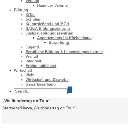
Vereine
Haus der Vereine
Bildung
KiTas
Schulen
Kulturgießerei und MGH
BAFzA Bildungszentrum
Justizausbildungszentrum
Appartements im Küchenhaus
Bewerbung
Jugend
Berufliche Bildung & Lebenslanges Lernen
Vielfalt
Integreat
Erlebnisbücherei
Wirtschaft
Wein
Wirtschaft und Gewerbe
Gewerbeverband
„Weltkindertag on Tour“
Startseite
/
News
/
„Weltkindertag on Tour“