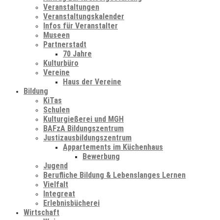
Veranstaltungen
Veranstaltungskalender
Infos für Veranstalter
Museen
Partnerstadt
70 Jahre
Kulturbüro
Vereine
Haus der Vereine
Bildung
KiTas
Schulen
Kulturgießerei und MGH
BAFzA Bildungszentrum
Justizausbildungszentrum
Appartements im Küchenhaus
Bewerbung
Jugend
Berufliche Bildung & Lebenslanges Lernen
Vielfalt
Integreat
Erlebnisbücherei
Wirtschaft