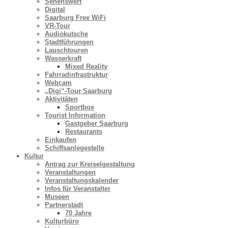
Sehenswert
Digital
Saarburg Free WiFi
VR-Tour
Audiokutsche
Stadtführungen
Lauschtouren
Wasserkraft
Mixed Reality
Fahrradinfrastruktur
Webcam
„Digi“-Tour Saarburg
Aktivitäten
Sportbox
Tourist Information
Gastgeber Saarburg
Restaurants
Einkaufen
Schiffsanlegestelle
Kultur
Antrag zur Kreiselgestaltung
Veranstaltungen
Veranstaltungskalender
Infos für Veranstalter
Museen
Partnerstadt
70 Jahre
Kulturbüro