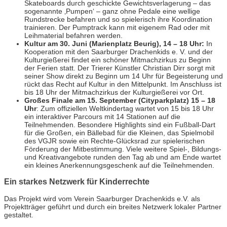
Skateboards durch geschickte Gewichtsverlagerung – das
sogenannte ‚Pumpen‘ – ganz ohne Pedale eine wellige
Rundstrecke befahren und so spielerisch ihre Koordination
trainieren. Der Pumptrack kann mit eigenem Rad oder mit
Leihmaterial befahren werden.
Kultur am 30. Juni (Marienplatz Beurig), 14 – 18 Uhr:
In
Kooperation mit den Saarburger Drachenkids e. V. und der
Kulturgießerei findet ein schöner Mitmachzirkus zu Beginn
der Ferien statt. Der Trierer Künstler Christian Dirr sorgt mit
seiner Show direkt zu Beginn um 14 Uhr für Begeisterung und
rückt das Recht auf Kultur in den Mittelpunkt. Im Anschluss ist
bis 18 Uhr der Mitmachzirkus der Kulturgießerei vor Ort.
Großes Finale am 15. September (Cityparkplatz) 15 – 18
Uhr
: Zum offiziellen Weltkindertag wartet von 15 bis 18 Uhr
ein interaktiver Parcours mit 14 Stationen auf die
Teilnehmenden. Besondere Highlights sind ein Fußball-Dart
für die Großen, ein Bällebad für die Kleinen, das Spielmobil
des VGJR sowie ein Rechte-Glücksrad zur spielerischen
Förderung der Mitbestimmung. Viele weitere Spiel-, Bildungs-
und Kreativangebote runden den Tag ab und am Ende wartet
ein kleines Anerkennungsgeschenk auf die Teilnehmenden.
Ein starkes Netzwerk für Kinderrechte
Das Projekt wird vom Verein Saarburger Drachenkids e.V. als
Projektträger geführt und durch ein breites Netzwerk lokaler Partner
gestaltet.