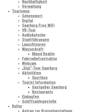
Nachhaltigkeit
Verwaltung
Tourismus
Sehenswert
Digital
Saarburg Free WiFi
VR-Tour
Audiokutsche
Stadtführungen
Lauschtouren
Wasserkraft
Mixed Reality
Fahrradinfrastruktur
Webcam
„Digi“-Tour Saarburg
Aktivitäten
Sportbox
Tourist Information
Gastgeber Saarburg
Restaurants
Einkaufen
Schiffsanlegestelle
Kultur
Antrag zur Kreiselgestaltung