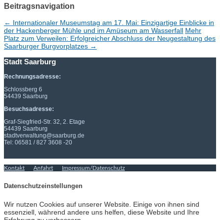
Beitragsnavigation
←
Internationaler Museumstag am 17. Mai: Einzigartige Einblicke in
der Hackenberger Mühle und im Amüseum am Wasserfall
Mehr
Platz zum Verweilen: Erfolgreicher Abschluss der Neugestaltung des
Saarburger Burgvorplatzes
→
Stadt Saarburg
Rechnungsadresse:
Schlossberg 6
54439 Saarburg
Besuchsadresse:
Graf-Siegfried-Str. 32, 2. Etage
54439 Saarburg
stadtverwaltung@saarburg.de
Tel: 06581 / 827 3608 -20
Kontakt
Anfahrt
Impressum/Datenschutz
Datenschutzeinstellungen
Wir nutzen Cookies auf unserer Website. Einige von ihnen sind
essenziell, während andere uns helfen, diese Website und Ihre
Erfahrung zu verbessern.