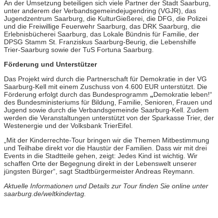
An der Umsetzung beteiligen sich viele Partner der Stadt Saarburg,
unter anderem der Verbandsgemeindejugendring (VGJR), das
Jugendzentrum Saarburg, die KulturGießerei, die DFG, die Polizei
und die Freiwillige Feuerwehr Saarburg, das DRK Saarburg, die
Erlebnisbücherei Saarburg, das Lokale Bündnis für Familie, der
DPSG Stamm St. Franziskus Saarburg-Beurig, die Lebenshilfe
Trier-Saarburg sowie der TuS Fortuna Saarburg.
Förderung und Unterstützer
Das Projekt wird durch die Partnerschaft für Demokratie in der VG
Saarburg-Kell mit einem Zuschuss von 4.600 EUR unterstützt. Die
Förderung erfolgt durch das Bundesprogramm
„
Demokratie leben!“
des Bundesministeriums für Bildung, Familie, Senioren, Frauen und
Jugend sowie durch die Verbandsgemeinde Saarburg-Kell. Zudem
werden die Veranstaltungen unterstützt von der Sparkasse Trier, der
Westenergie und der Volksbank TrierEifel.
„Mit der Kinderrechte-Tour bringen wir die Themen Mitbestimmung
und Teilhabe direkt vor die Haustür der Familien. Dass wir mit drei
Events in die Stadtteile gehen, zeigt: Jedes Kind ist wichtig. Wir
schaffen Orte der Begegnung direkt in der Lebenswelt unserer
jüngsten Bürger“, sagt Stadtbürgermeister Andreas Reymann.
Aktuelle Informationen und Details zur Tour finden Sie online unter
saarburg.de/weltkindertag.