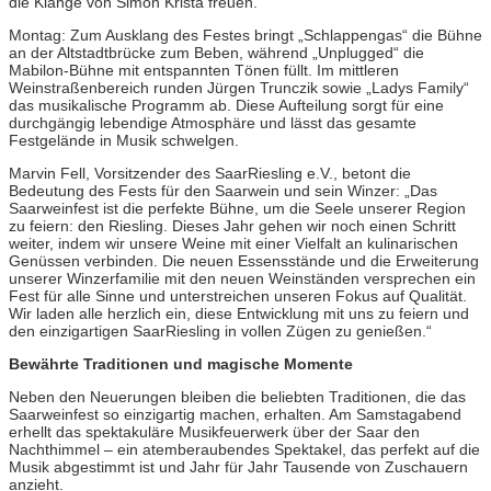
die Klänge von Simon Krista freuen.
Montag: Zum Ausklang des Festes bringt „Schlappengas“ die Bühne
an der Altstadtbrücke zum Beben, während „Unplugged“ die
Mabilon-Bühne mit entspannten Tönen füllt. Im mittleren
Weinstraßenbereich runden Jürgen Trunczik sowie „Ladys Family“
das musikalische Programm ab. Diese Aufteilung sorgt für eine
durchgängig lebendige Atmosphäre und lässt das gesamte
Festgelände in Musik schwelgen.
Marvin Fell, Vorsitzender des SaarRiesling e.V., betont die
Bedeutung des Fests für den Saarwein und sein Winzer: „Das
Saarweinfest ist die perfekte Bühne, um die Seele unserer Region
zu feiern: den Riesling. Dieses Jahr gehen wir noch einen Schritt
weiter, indem wir unsere Weine mit einer Vielfalt an kulinarischen
Genüssen verbinden. Die neuen Essensstände und die Erweiterung
unserer Winzerfamilie mit den neuen Weinständen versprechen ein
Fest für alle Sinne und unterstreichen unseren Fokus auf Qualität.
Wir laden alle herzlich ein, diese Entwicklung mit uns zu feiern und
den einzigartigen SaarRiesling in vollen Zügen zu genießen.“
Bewährte Traditionen und magische Momente
Neben den Neuerungen bleiben die beliebten Traditionen, die das
Saarweinfest so einzigartig machen, erhalten. Am Samstagabend
erhellt das spektakuläre Musikfeuerwerk über der Saar den
Nachthimmel – ein atemberaubendes Spektakel, das perfekt auf die
Musik abgestimmt ist und Jahr für Jahr Tausende von Zuschauern
anzieht.