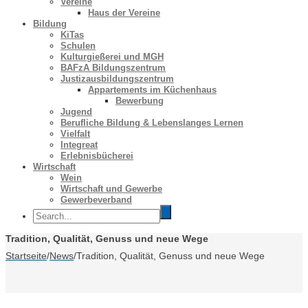
Vereine
Haus der Vereine
Bildung
KiTas
Schulen
Kulturgießerei und MGH
BAFzA Bildungszentrum
Justizausbildungszentrum
Appartements im Küchenhaus
Bewerbung
Jugend
Berufliche Bildung & Lebenslanges Lernen
Vielfalt
Integreat
Erlebnisbücherei
Wirtschaft
Wein
Wirtschaft und Gewerbe
Gewerbeverband
Tradition, Qualität, Genuss und neue Wege
Startseite
/
News
/
Tradition, Qualität, Genuss und neue Wege