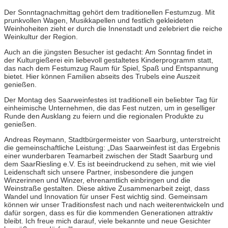
Der Sonntagnachmittag gehört dem traditionellen Festumzug. Mit
prunkvollen Wagen, Musikkapellen und festlich gekleideten
Weinhoheiten zieht er durch die Innenstadt und zelebriert die reiche
Weinkultur der Region.
Auch an die jüngsten Besucher ist gedacht: Am Sonntag findet in
der Kulturgießerei ein liebevoll gestaltetes Kinderprogramm statt,
das nach dem Festumzug Raum für Spiel, Spaß und Entspannung
bietet. Hier können Familien abseits des Trubels eine Auszeit
genießen.
Der Montag des Saarweinfestes ist traditionell ein beliebter Tag für
einheimische Unternehmen, die das Fest nutzen, um in geselliger
Runde den Ausklang zu feiern und die regionalen Produkte zu
genießen.
Andreas Reymann, Stadtbürgermeister von Saarburg, unterstreicht
die gemeinschaftliche Leistung: „Das Saarweinfest ist das Ergebnis
einer wunderbaren Teamarbeit zwischen der Stadt Saarburg und
dem SaarRiesling e.V. Es ist beeindruckend zu sehen, mit wie viel
Leidenschaft sich unsere Partner, insbesondere die jungen
Winzerinnen und Winzer, ehrenamtlich einbringen und die
Weinstraße gestalten. Diese aktive Zusammenarbeit zeigt, dass
Wandel und Innovation für unser Fest wichtig sind. Gemeinsam
können wir unser Traditionsfest nach und nach weiterentwickeln und
dafür sorgen, dass es für die kommenden Generationen attraktiv
bleibt. Ich freue mich darauf, viele bekannte und neue Gesichter