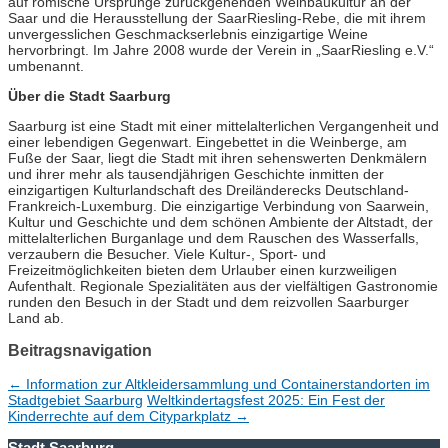
auf römische Ursprünge zurückgehenden Weinbaukultur an der
Saar und die Herausstellung der SaarRiesling-Rebe, die mit ihrem
unvergesslichen Geschmackserlebnis einzigartige Weine
hervorbringt. Im Jahre 2008 wurde der Verein in „SaarRiesling e.V.“
umbenannt.
Über die Stadt Saarburg
Saarburg ist eine Stadt mit einer mittelalterlichen Vergangenheit und
einer lebendigen Gegenwart. Eingebettet in die Weinberge, am
Fuße der Saar, liegt die Stadt mit ihren sehenswerten Denkmälern
und ihrer mehr als tausendjährigen Geschichte inmitten der
einzigartigen Kulturlandschaft des Dreiländerecks Deutschland-
Frankreich-Luxemburg. Die einzigartige Verbindung von Saarwein,
Kultur und Geschichte und dem schönen Ambiente der Altstadt, der
mittelalterlichen Burganlage und dem Rauschen des Wasserfalls,
verzaubern die Besucher. Viele Kultur-, Sport- und
Freizeitmöglichkeiten bieten dem Urlauber einen kurzweiligen
Aufenthalt. Regionale Spezialitäten aus der vielfältigen Gastronomie
runden den Besuch in der Stadt und dem reizvollen Saarburger
Land ab.
Beitragsnavigation
←
Information zur Altkleidersammlung und Containerstandorten im
Stadtgebiet Saarburg
Weltkindertagsfest 2025: Ein Fest der
Kinderrechte auf dem Cityparkplatz
→
Stadt Saarburg