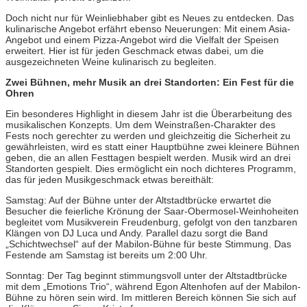
Doch nicht nur für Weinliebhaber gibt es Neues zu entdecken. Das
kulinarische Angebot erfährt ebenso Neuerungen: Mit einem Asia-
Angebot und einem Pizza-Angebot wird die Vielfalt der Speisen
erweitert. Hier ist für jeden Geschmack etwas dabei, um die
ausgezeichneten Weine kulinarisch zu begleiten.
Zwei Bühnen, mehr Musik an drei Standorten: Ein Fest für die
Ohren
Ein besonderes Highlight in diesem Jahr ist die Überarbeitung des
musikalischen Konzepts. Um dem Weinstraßen-Charakter des
Fests noch gerechter zu werden und gleichzeitig die Sicherheit zu
gewährleisten, wird es statt einer Hauptbühne zwei kleinere Bühnen
geben, die an allen Festtagen bespielt werden. Musik wird an drei
Standorten gespielt. Dies ermöglicht ein noch dichteres Programm,
das für jeden Musikgeschmack etwas bereithält:
Samstag: Auf der Bühne unter der Altstadtbrücke erwartet die
Besucher die feierliche Krönung der Saar-Obermosel-Weinhoheiten
begleitet vom Musikverein Freudenburg, gefolgt von den tanzbaren
Klängen von DJ Luca und Andy. Parallel dazu sorgt die Band
„Schichtwechsel“ auf der Mabilon-Bühne für beste Stimmung. Das
Festende am Samstag ist bereits um 2:00 Uhr.
Sonntag: Der Tag beginnt stimmungsvoll unter der Altstadtbrücke
mit dem „Emotions Trio“, während Egon Altenhofen auf der Mabilon-
Bühne zu hören sein wird. Im mittleren Bereich können Sie sich auf