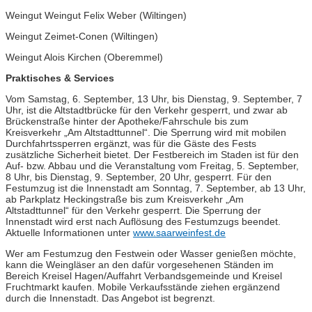
Weingut Weingut Felix Weber (Wiltingen)
Weingut Zeimet-Conen (Wiltingen)
Weingut Alois Kirchen (Oberemmel)
Praktisches & Services
Vom Samstag, 6. September, 13 Uhr, bis Dienstag, 9. September, 7
Uhr, ist die Altstadtbrücke für den Verkehr gesperrt, und zwar ab
Brückenstraße hinter der Apotheke/Fahrschule bis zum
Kreisverkehr „Am Altstadttunnel“. Die Sperrung wird mit mobilen
Durchfahrtssperren ergänzt, was für die Gäste des Fests
zusätzliche Sicherheit bietet. Der Festbereich im Staden ist für den
Auf- bzw. Abbau und die Veranstaltung vom Freitag, 5. September,
8 Uhr, bis Dienstag, 9. September, 20 Uhr, gesperrt. Für den
Festumzug ist die Innenstadt am Sonntag, 7. September, ab 13 Uhr,
ab Parkplatz Heckingstraße bis zum Kreisverkehr „Am
Altstadttunnel“ für den Verkehr gesperrt. Die Sperrung der
Innenstadt wird erst nach Auflösung des Festumzugs beendet.
Aktuelle Informationen unter
www.saarweinfest.de
Wer am Festumzug den Festwein oder Wasser genießen möchte,
kann die Weingläser an den dafür vorgesehenen Ständen im
Bereich Kreisel Hagen/Auffahrt Verbandsgemeinde und Kreisel
Fruchtmarkt kaufen. Mobile Verkaufsstände ziehen ergänzend
durch die Innenstadt. Das Angebot ist begrenzt.