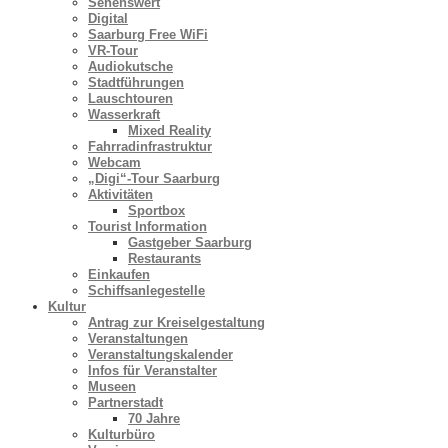
Sehenswert
Digital
Saarburg Free WiFi
VR-Tour
Audiokutsche
Stadtführungen
Lauschtouren
Wasserkraft
Mixed Reality
Fahrradinfrastruktur
Webcam
„Digi“-Tour Saarburg
Aktivitäten
Sportbox
Tourist Information
Gastgeber Saarburg
Restaurants
Einkaufen
Schiffsanlegestelle
Kultur
Antrag zur Kreiselgestaltung
Veranstaltungen
Veranstaltungskalender
Infos für Veranstalter
Museen
Partnerstadt
70 Jahre
Kulturbüro