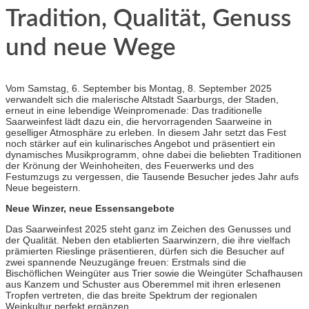
Tradition, Qualität, Genuss
und neue Wege
Vom Samstag, 6. September bis Montag, 8. September 2025
verwandelt sich die malerische Altstadt Saarburgs, der Staden,
erneut in eine lebendige Weinpromenade: Das traditionelle
Saarweinfest lädt dazu ein, die hervorragenden Saarweine in
geselliger Atmosphäre zu erleben. In diesem Jahr setzt das Fest
noch stärker auf ein kulinarisches Angebot und präsentiert ein
dynamisches Musikprogramm, ohne dabei die beliebten Traditionen
der Krönung der Weinhoheiten, des Feuerwerks und des
Festumzugs zu vergessen, die Tausende Besucher jedes Jahr aufs
Neue begeistern.
Neue Winzer, neue Essensangebote
Das Saarweinfest 2025 steht ganz im Zeichen des Genusses und
der Qualität. Neben den etablierten Saarwinzern, die ihre vielfach
prämierten Rieslinge präsentieren, dürfen sich die Besucher auf
zwei spannende Neuzugänge freuen: Erstmals sind die
Bischöflichen Weingüter aus Trier sowie die Weingüter Schafhausen
aus Kanzem und Schuster aus Oberemmel mit ihren erlesenen
Tropfen vertreten, die das breite Spektrum der regionalen
Weinkultur perfekt ergänzen.