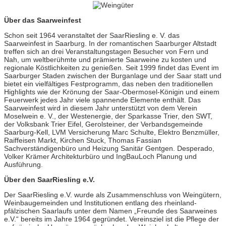
Über das Saarweinfest
Schon seit 1964 veranstaltet der SaarRiesling e. V. das
Saarweinfest in Saarburg. In der romantischen Saarburger Altstadt
treffen sich an drei Veranstaltungstagen Besucher von Fern und
Nah, um weltberühmte und prämierte Saarweine zu kosten und
regionale Köstlichkeiten zu genießen. Seit 1999 findet das Event im
Saarburger Staden zwischen der Burganlage und der Saar statt und
bietet ein vielfältiges Festprogramm, das neben den traditionellen
Highlights wie der Krönung der Saar-Obermosel-Königin und einem
Feuerwerk jedes Jahr viele spannende Elemente enthält. Das
Saarweinfest wird in diesem Jahr unterstützt von dem Verein
Moselwein e. V., der Westenergie, der Sparkasse Trier, den SWT,
der Volksbank Trier Eifel, Gerolsteiner, der Verbandsgemeinde
Saarburg-Kell, LVM Versicherung Marc Schulte, Elektro Benzmüller,
Raiffeisen Markt, Kirchen Stuck, Thomas Fassian
Sachverständigenbüro und Heizung Sanitär Gentgen. Desperado,
Volker Krämer Architekturbüro und IngBauLoch Planung und
Ausführung.
Über den SaarRiesling e.V.
Der SaarRiesling e.V. wurde als Zusammenschluss von Weingütern,
Weinbaugemeinden und Institutionen entlang des rheinland-
pfälzischen Saarlaufs unter dem Namen „Freunde des Saarweines
e.V.“ bereits im Jahre 1964 gegründet. Vereinsziel ist die Pflege der