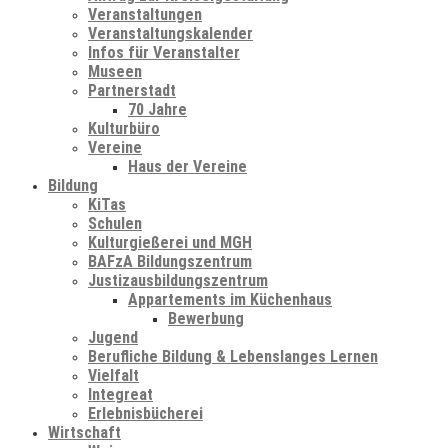
Veranstaltungen
Veranstaltungskalender
Infos für Veranstalter
Museen
Partnerstadt
70 Jahre
Kulturbüro
Vereine
Haus der Vereine
Bildung
KiTas
Schulen
Kulturgießerei und MGH
BAFzA Bildungszentrum
Justizausbildungszentrum
Appartements im Küchenhaus
Bewerbung
Jugend
Berufliche Bildung & Lebenslanges Lernen
Vielfalt
Integreat
Erlebnisbücherei
Wirtschaft