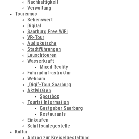
Nachhaltigkeit
Verwaltung
Tourismus
Sehenswert
Digital
Saarburg Free WiFi
VR-Tour
Audiokutsche
Stadtführungen
Lauschtouren
Wasserkraft
Mixed Reality
Fahrradinfrastruktur
Webcam
„Digi“-Tour Saarburg
Aktivitäten
Sportbox
Tourist Information
Gastgeber Saarburg
Restaurants
Einkaufen
Schiffsanlegestelle
Kultur
Antrag zur Kreiselgestaltung