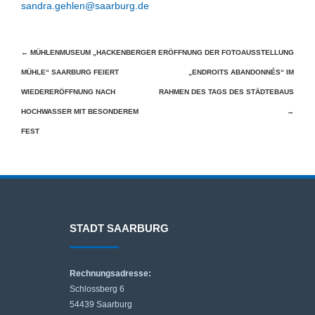
sandra.gehlen@saarburg.de
Beitragsnavigation
←
MÜHLENMUSEUM „HACKENBERGER
ERÖFFNUNG DER FOTOAUSSTELLUNG
MÜHLE“ SAARBURG FEIERT
„ENDROITS ABANDONNÉS“ IM
WIEDERERÖFFNUNG NACH
RAHMEN DES TAGS DES STÄDTEBAUS
HOCHWASSER MIT BESONDEREM
→
FEST
STADT SAARBURG
Rechnungsadresse:
Schlossberg 6
54439 Saarburg