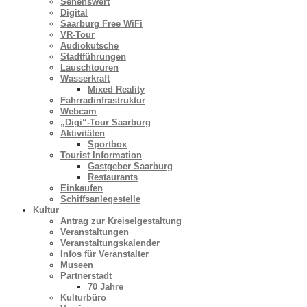
Sehenswert
Digital
Saarburg Free WiFi
VR-Tour
Audiokutsche
Stadtführungen
Lauschtouren
Wasserkraft
Mixed Reality
Fahrradinfrastruktur
Webcam
„Digi“-Tour Saarburg
Aktivitäten
Sportbox
Tourist Information
Gastgeber Saarburg
Restaurants
Einkaufen
Schiffsanlegestelle
Kultur
Antrag zur Kreiselgestaltung
Veranstaltungen
Veranstaltungskalender
Infos für Veranstalter
Museen
Partnerstadt
70 Jahre
Kulturbüro