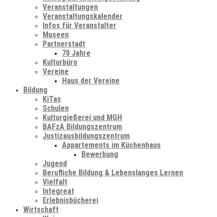
Veranstaltungen
Veranstaltungskalender
Infos für Veranstalter
Museen
Partnerstadt
70 Jahre
Kulturbüro
Vereine
Haus der Vereine
Bildung
KiTas
Schulen
Kulturgießerei und MGH
BAFzA Bildungszentrum
Justizausbildungszentrum
Appartements im Küchenhaus
Bewerbung
Jugend
Berufliche Bildung & Lebenslanges Lernen
Vielfalt
Integreat
Erlebnisbücherei
Wirtschaft