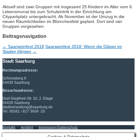
Aktuell sind zwei Gruppen mit insgesamt 25 Kindern im Alter vom 6.
Lebensmonat bis zum Schuleintritt in der Einrichtung am
Cityparkplatz untergebracht. Ab November ist der Umzug in die
neuen Räumlichkeiten im Blümchesfeld geplant. Dort sind vier
Gruppen vorgesehen.
Beitragsnavigation
←
Saarweinfest 2018
Saarweinfest 2018: Wenn die Gläser im
Staden klingen
→
Stadt Saarburg
Rechnungsadresse:
Schlossberg 6
54439 Saarburg
Besuchsadresse:
Graf-Siegfried-Str. 32, 2. Etage
54439 Saarburg
stadtverwaltung@saarburg.de
Tel: 06581 / 827 3608 -20
Kontakt
Anfahrt
Impressum/Datenschutz
Cookies & Datenschutz