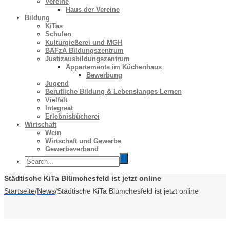
Vereine
Haus der Vereine
Bildung
KiTas
Schulen
Kulturgießerei und MGH
BAFzA Bildungszentrum
Justizausbildungszentrum
Appartements im Küchenhaus
Bewerbung
Jugend
Berufliche Bildung & Lebenslanges Lernen
Vielfalt
Integreat
Erlebnisbücherei
Wirtschaft
Wein
Wirtschaft und Gewerbe
Gewerbeverband
Städtische KiTa Blümchesfeld ist jetzt online
Startseite
/
News
/
Städtische KiTa Blümchesfeld ist jetzt online