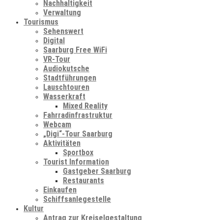
Nachhaltigkeit
Verwaltung
Tourismus
Sehenswert
Digital
Saarburg Free WiFi
VR-Tour
Audiokutsche
Stadtführungen
Lauschtouren
Wasserkraft
Mixed Reality
Fahrradinfrastruktur
Webcam
„Digi“-Tour Saarburg
Aktivitäten
Sportbox
Tourist Information
Gastgeber Saarburg
Restaurants
Einkaufen
Schiffsanlegestelle
Kultur
Antrag zur Kreiselgestaltung