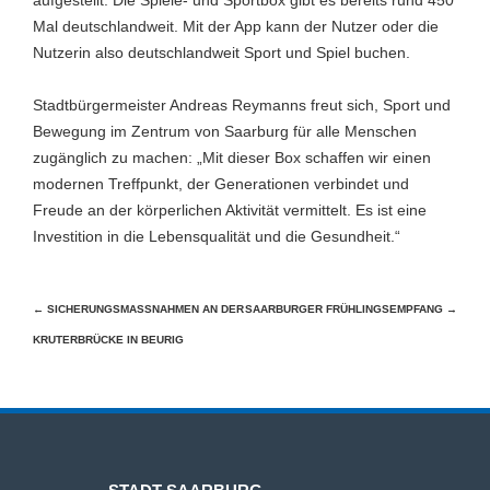
aufgestellt. Die Spiele- und Sportbox gibt es bereits rund 450
Mal deutschlandweit. Mit der App kann der Nutzer oder die
Nutzerin also deutschlandweit Sport und Spiel buchen.
Stadtbürgermeister Andreas Reymanns freut sich, Sport und
Bewegung im Zentrum von Saarburg für alle Menschen
zugänglich zu machen: „Mit dieser Box schaffen wir einen
modernen Treffpunkt, der Generationen verbindet und
Freude an der körperlichen Aktivität vermittelt. Es ist eine
Investition in die Lebensqualität und die Gesundheit.“
Beitragsnavigation
←
SICHERUNGSMASSNAHMEN AN DER K
SAARBURGER FRÜHLINGSEMPFANG
→
RUTERBRÜCKE IN BEURIG