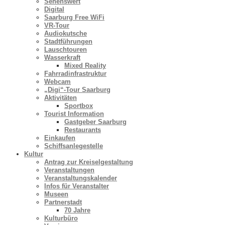
Sehenswert
Digital
Saarburg Free WiFi
VR-Tour
Audiokutsche
Stadtführungen
Lauschtouren
Wasserkraft
Mixed Reality
Fahrradinfrastruktur
Webcam
„Digi“-Tour Saarburg
Aktivitäten
Sportbox
Tourist Information
Gastgeber Saarburg
Restaurants
Einkaufen
Schiffsanlegestelle
Kultur
Antrag zur Kreiselgestaltung
Veranstaltungen
Veranstaltungskalender
Infos für Veranstalter
Museen
Partnerstadt
70 Jahre
Kulturbüro