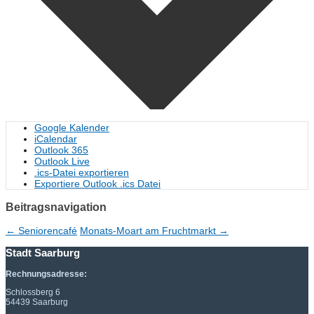
Google Kalender
iCalendar
Outlook 365
Outlook Live
.ics-Datei exportieren
Exportiere Outlook .ics Datei
Beitragsnavigation
←
Seniorencafé
Monats-Moart am Fruchtmarkt
→
Stadt Saarburg
Rechnungsadresse:
Schlossberg 6
54439 Saarburg