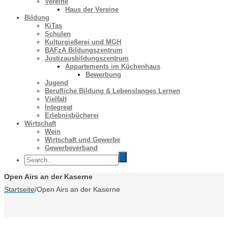
Vereine
Haus der Vereine
Bildung
KiTas
Schulen
Kulturgießerei und MGH
BAFzA Bildungszentrum
Justizausbildungszentrum
Appartements im Küchenhaus
Bewerbung
Jugend
Berufliche Bildung & Lebenslanges Lernen
Vielfalt
Integreat
Erlebnisbücherei
Wirtschaft
Wein
Wirtschaft und Gewerbe
Gewerbeverband
Open Airs an der Kaserne
Startseite
/
Open Airs an der Kaserne