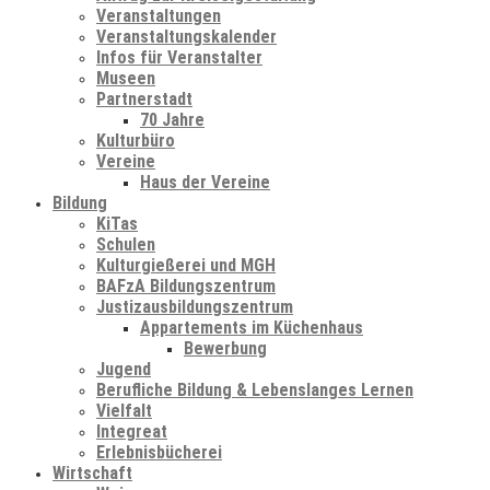
Veranstaltungen
Veranstaltungskalender
Infos für Veranstalter
Museen
Partnerstadt
70 Jahre
Kulturbüro
Vereine
Haus der Vereine
Bildung
KiTas
Schulen
Kulturgießerei und MGH
BAFzA Bildungszentrum
Justizausbildungszentrum
Appartements im Küchenhaus
Bewerbung
Jugend
Berufliche Bildung & Lebenslanges Lernen
Vielfalt
Integreat
Erlebnisbücherei
Wirtschaft