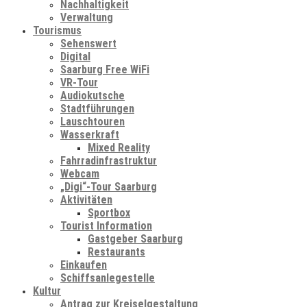
Nachhaltigkeit
Verwaltung
Tourismus
Sehenswert
Digital
Saarburg Free WiFi
VR-Tour
Audiokutsche
Stadtführungen
Lauschtouren
Wasserkraft
Mixed Reality
Fahrradinfrastruktur
Webcam
„Digi“-Tour Saarburg
Aktivitäten
Sportbox
Tourist Information
Gastgeber Saarburg
Restaurants
Einkaufen
Schiffsanlegestelle
Kultur
Antrag zur Kreiselgestaltung