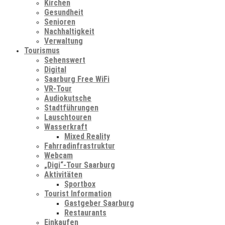
Kirchen
Gesundheit
Senioren
Nachhaltigkeit
Verwaltung
Tourismus
Sehenswert
Digital
Saarburg Free WiFi
VR-Tour
Audiokutsche
Stadtführungen
Lauschtouren
Wasserkraft
Mixed Reality
Fahrradinfrastruktur
Webcam
„Digi“-Tour Saarburg
Aktivitäten
Sportbox
Tourist Information
Gastgeber Saarburg
Restaurants
Einkaufen