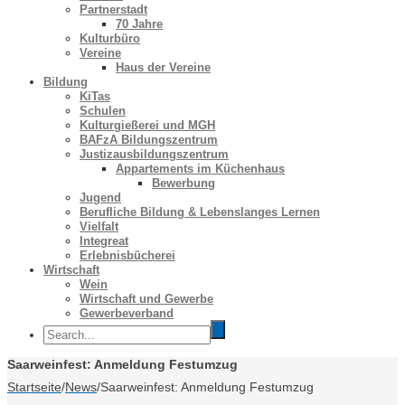
Partnerstadt
70 Jahre
Kulturbüro
Vereine
Haus der Vereine
Bildung
KiTas
Schulen
Kulturgießerei und MGH
BAFzA Bildungszentrum
Justizausbildungszentrum
Appartements im Küchenhaus
Bewerbung
Jugend
Berufliche Bildung & Lebenslanges Lernen
Vielfalt
Integreat
Erlebnisbücherei
Wirtschaft
Wein
Wirtschaft und Gewerbe
Gewerbeverband
Saarweinfest: Anmeldung Festumzug
Startseite
/
News
/
Saarweinfest: Anmeldung Festumzug