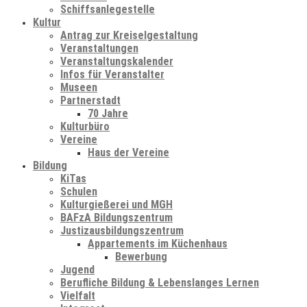
Schiffsanlegestelle
Kultur
Antrag zur Kreiselgestaltung
Veranstaltungen
Veranstaltungskalender
Infos für Veranstalter
Museen
Partnerstadt
70 Jahre
Kulturbüro
Vereine
Haus der Vereine
Bildung
KiTas
Schulen
Kulturgießerei und MGH
BAFzA Bildungszentrum
Justizausbildungszentrum
Appartements im Küchenhaus
Bewerbung
Jugend
Berufliche Bildung & Lebenslanges Lernen
Vielfalt