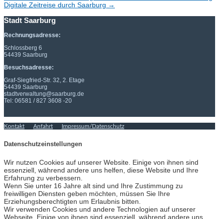
Digitale Zeitreise durch Saarburg
→
Stadt Saarburg
Rechnungsadresse:
Schlossberg 6
54439 Saarburg
Besuchsadresse:
Graf-Siegfried-Str. 32, 2. Etage
54439 Saarburg
stadtverwaltung@saarburg.de
Tel: 06581 / 827 3608 -20
Kontakt
Anfahrt
Impressum/Datenschutz
Datenschutzeinstellungen
Wir nutzen Cookies auf unserer Website. Einige von ihnen sind
essenziell, während andere uns helfen, diese Website und Ihre
Erfahrung zu verbessern.
Wenn Sie unter 16 Jahre alt sind und Ihre Zustimmung zu
freiwilligen Diensten geben möchten, müssen Sie Ihre
Erziehungsberechtigten um Erlaubnis bitten.
Wir verwenden Cookies und andere Technologien auf unserer
Webseite. Einige von ihnen sind essenziell, während andere uns