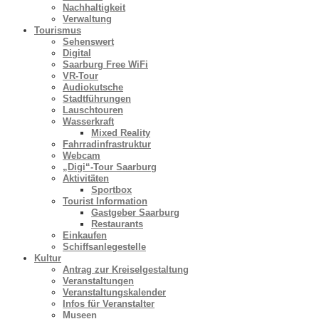
Nachhaltigkeit
Verwaltung
Tourismus
Sehenswert
Digital
Saarburg Free WiFi
VR-Tour
Audiokutsche
Stadtführungen
Lauschtouren
Wasserkraft
Mixed Reality
Fahrradinfrastruktur
Webcam
„Digi“-Tour Saarburg
Aktivitäten
Sportbox
Tourist Information
Gastgeber Saarburg
Restaurants
Einkaufen
Schiffsanlegestelle
Kultur
Antrag zur Kreiselgestaltung
Veranstaltungen
Veranstaltungskalender
Infos für Veranstalter
Museen