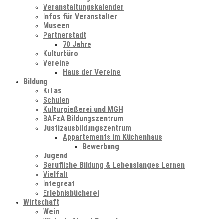
Veranstaltungskalender
Infos für Veranstalter
Museen
Partnerstadt
70 Jahre
Kulturbüro
Vereine
Haus der Vereine
Bildung
KiTas
Schulen
Kulturgießerei und MGH
BAFzA Bildungszentrum
Justizausbildungszentrum
Appartements im Küchenhaus
Bewerbung
Jugend
Berufliche Bildung & Lebenslanges Lernen
Vielfalt
Integreat
Erlebnisbücherei
Wirtschaft
Wein