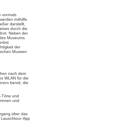
e vormals
erden mithilfe
ßer darstellt,
eises durch die
drot. Neben der
r des Museums
erbst
tigkeit der
tischen Museen
uchen nach dem
es WLAN für die
ern bereit, die
O-Töne und
rinnen und
ergang über das
r Lauschtour-App