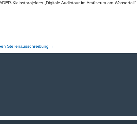
ER-Kleinstprojektes „Digitale Audiotour im Amüseum am Wasserfall“ 
ben
Stellenausschreibung
→