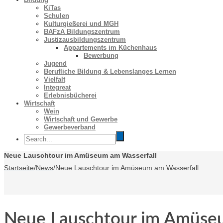
KiTas
Schulen
Kulturgießerei und MGH
BAFzA Bildungszentrum
Justizausbildungszentrum
Appartements im Küchenhaus
Bewerbung
Jugend
Berufliche Bildung & Lebenslanges Lernen
Vielfalt
Integreat
Erlebnisbücherei
Wirtschaft
Wein
Wirtschaft und Gewerbe
Gewerbeverband
Neue Lauschtour im Amüseum am Wasserfall
Startseite
/
News
/
Neue Lauschtour im Amüseum am Wasserfall
Neue Lauschtour im Amüseu