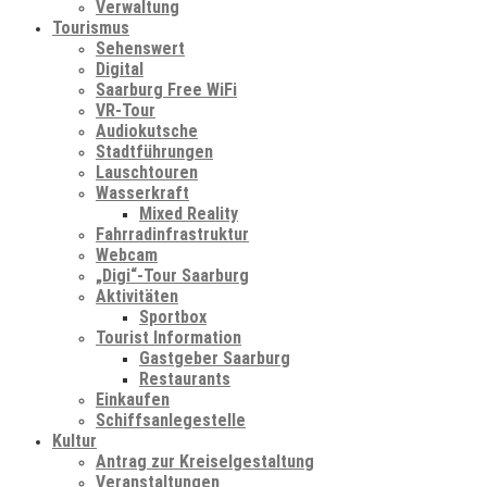
Verwaltung
Tourismus
Sehenswert
Digital
Saarburg Free WiFi
VR-Tour
Audiokutsche
Stadtführungen
Lauschtouren
Wasserkraft
Mixed Reality
Fahrradinfrastruktur
Webcam
„Digi“-Tour Saarburg
Aktivitäten
Sportbox
Tourist Information
Gastgeber Saarburg
Restaurants
Einkaufen
Schiffsanlegestelle
Kultur
Antrag zur Kreiselgestaltung
Veranstaltungen