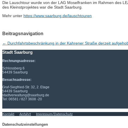
Die Lauschtour wurde von der LAG Moselfranken im Rahmen des LEAD
des Kleinstprojektes war die Stadt Saarburg.
Mehr unter
https://www.saarburg.de/lauschtouren
Beitragsnavigation
←
Durchfahrtsbeschränkung in der Kahrener Straße derzeit aufgeho
Stadt Saarburg
Rechnungsadresse:
Schlossberg 6
54439 Saarburg
Besuchsadresse:
Graf-Siegfried-Str. 32, 2. Etage
54439 Saarburg
stadtverwaltung@saarburg.de
Tel: 06581 / 827 3608 -20
Kontakt
Anfahrt
Impressum/Datenschutz
Datenschutzeinstellungen