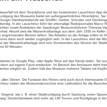
serfall mit dem Smartphone und der kostenlosen Lauschtour-App di
undgang des Museums bietet ein außergewöhnliches Hörerlebnis. Sie w
arburger Handwerksberufe wie Schiffer, Gerber, Schuster und Glockengie
bendig. In der Lauschtour führt der ehemalige Radiojournalist Marco N
ichten sowie Anekdoten der Saarburger Museumsführerin Theresia Va
rheit. Aktuell wird die Wasserkraftanlage aus dem Jahr 1935 im Kelle
ngrenzenden Bereich liefern. Die Arbeiten an der Anlage sollen im H
s dann auch wieder zugänglich sein. In der Lauschtour wird die Wich
ise der Wasserkraftanlage wird vom Vorsitzenden des Vereins der Städ
und 40 Minuten.
tenlos im Google Play- oder Apple Store auf das Handy laden. Sie s
ann auf eigene Faust entdecken. Im Bereich des Amüseum steht frei
tenlos möglich ist. Zudem hält das Museum mehrere Tablets mit Kopfhör
 allen Sinnen. Die Fantasie des Hörers wird auch durch interessante 
htour neben der Museumsbroschüre eine Leitfunktion für die Besuche
er Gegend, wie z. B. einen Stadtrundgang durch Saarburg, einen Spazi
dweg. Deutschlandweit sind mehr als 140 Touren und Rundgänge in de