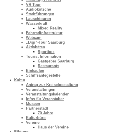
VR-Tour
Audiokutsche
Stadtführungen
Lauschtouren
Wasserkraft
Mixed Reality
Fahrradinfrastruktur
Webcam
„Digi“-Tour Saarburg
Aktivitäten
Sportbox
Tourist Information
Gastgeber Saarburg
Restaurants
Einkaufen
Schiffsanlegestelle
Kultur
Antrag zur Kreiselgestaltung
Veranstaltungen
Veranstaltungskalender
Infos für Veranstalter
Museen
Partnerstadt
70 Jahre
Kulturbüro
Vereine
Haus der Vereine
Bildung