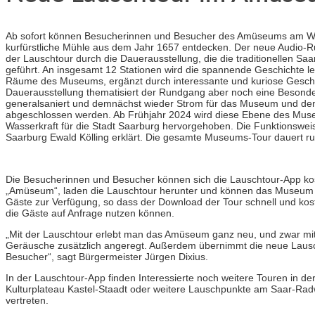
Ab sofort können Besucherinnen und Besucher des Amüseums am Was
kurfürstliche Mühle aus dem Jahr 1657 entdecken. Der neue Audio-R
der Lauschtour durch die Dauerausstellung, die die traditionellen Sa
geführt. An insgesamt 12 Stationen wird die spannende Geschichte le
Räume des Museums, ergänzt durch interessante und kuriose Gesch
Dauerausstellung thematisiert der Rundgang aber noch eine Besonde
generalsaniert und demnächst wieder Strom für das Museum und den a
abgeschlossen werden. Ab Frühjahr 2024 wird diese Ebene des Museum
Wasserkraft für die Stadt Saarburg hervorgehoben. Die Funktionswe
Saarburg Ewald Kölling erklärt. Die gesamte Museums-Tour dauert r
Die Besucherinnen und Besucher können sich die Lauschtour-App kos
„Amüseum“, laden die Lauschtour herunter und können das Museum d
Gäste zur Verfügung, so dass der Download der Tour schnell und kos
die Gäste auf Anfrage nutzen können.
„Mit der Lauschtour erlebt man das Amüseum ganz neu, und zwar mit
Geräusche zusätzlich angeregt. Außerdem übernimmt die neue Lausc
Besucher“, sagt Bürgermeister Jürgen Dixius.
In der Lauschtour-App finden Interessierte noch weitere Touren in d
Kulturplateau Kastel-Staadt oder weitere Lauschpunkte am Saar-Ra
vertreten.