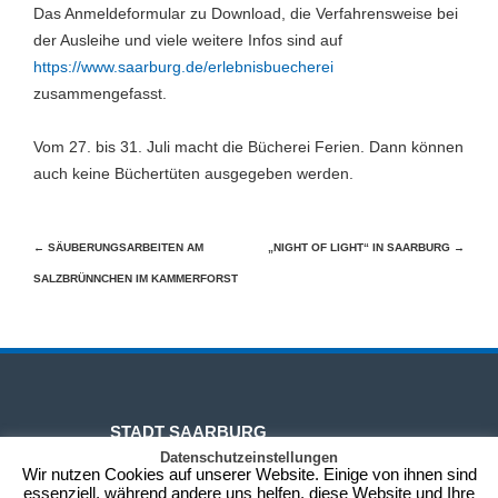
Das Anmeldeformular zu Download, die Verfahrensweise bei
der Ausleihe und viele weitere Infos sind auf
https://www.saarburg.de/erlebnisbuecherei
zusammengefasst.
Vom 27. bis 31. Juli macht die Bücherei Ferien. Dann können
auch keine Büchertüten ausgegeben werden.
Beitragsnavigation
←
SÄUBERUNGSARBEITEN AM
„NIGHT OF LIGHT“ IN SAARBURG
→
SALZBRÜNNCHEN IM KAMMERFORST
STADT SAARBURG
Datenschutzeinstellungen
Wir nutzen Cookies auf unserer Website. Einige von ihnen sind
essenziell, während andere uns helfen, diese Website und Ihre