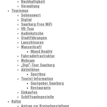
Nachhaltigkeit
Verwaltung
Tourismus
Sehenswert
Digital
Saarburg Free WiFi
VR-Tour
Audiokutsche
Stadtführungen
Lauschtouren
Wasserkraft
Mixed Reality
Fahrradinfrastruktur
Webcam
„Digi“-Tour Saarburg
Aktivitäten
Sportbox
Tourist Information
Gastgeber Saarburg
Restaurants
Einkaufen
Schiffsanlegestelle
Kultur
Antrag zur Kreiselgestaltung