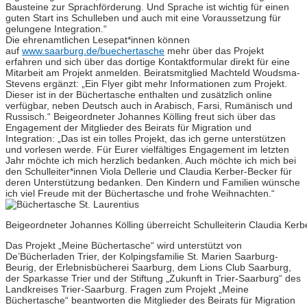
Bausteine zur Sprachförderung. Und Sprache ist wichtig für einen
guten Start ins Schulleben und auch mit eine Voraussetzung für
gelungene Integration.“
Die ehrenamtlichen Lesepat*innen können
auf
www.saarburg.de/buechertasche
mehr über das Projekt
erfahren und sich über das dortige Kontaktformular direkt für eine
Mitarbeit am Projekt anmelden. Beiratsmitglied Machteld Woudsma-
Stevens ergänzt: „Ein Flyer gibt mehr Informationen zum Projekt.
Dieser ist in der Büchertasche enthalten und zusätzlich online
verfügbar, neben Deutsch auch in Arabisch, Farsi, Rumänisch und
Russisch.“ Beigeordneter Johannes Kölling freut sich über das
Engagement der Mitglieder des Beirats für Migration und
Integration: „Das ist ein tolles Projekt, das ich gerne unterstützen
und vorlesen werde. Für Eurer vielfältiges Engagement im letzten
Jahr möchte ich mich herzlich bedanken. Auch möchte ich mich bei
den Schulleiter*innen Viola Dellerie und Claudia Kerber-Becker für
deren Unterstützung bedanken. Den Kindern und Familien wünsche
ich viel Freude mit der Büchertasche und frohe Weihnachten.“
Beigeordneter Johannes Kölling überreicht Schulleiterin Claudia Ker
Das Projekt „Meine Büchertasche“ wird unterstützt von
De’Bücherladen Trier, der Kolpingsfamilie St. Marien Saarburg-
Beurig, der Erlebnisbücherei Saarburg, dem Lions Club Saarburg,
der Sparkasse Trier und der Stiftung „Zukunft in Trier-Saarburg“ des
Landkreises Trier-Saarburg. Fragen zum Projekt „Meine
Büchertasche“ beantworten die Mitglieder des Beirats für Migration