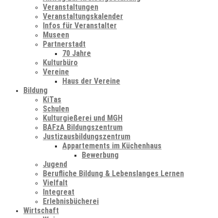
Veranstaltungen
Veranstaltungskalender
Infos für Veranstalter
Museen
Partnerstadt
70 Jahre
Kulturbüro
Vereine
Haus der Vereine
Bildung
KiTas
Schulen
Kulturgießerei und MGH
BAFzA Bildungszentrum
Justizausbildungszentrum
Appartements im Küchenhaus
Bewerbung
Jugend
Berufliche Bildung & Lebenslanges Lernen
Vielfalt
Integreat
Erlebnisbücherei
Wirtschaft