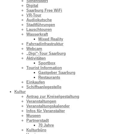
Sehenswert
Digital
Saarburg Free WiFi
VR-Tour
Audiokutsche
Stadtführungen
Lauschtouren
Wasserkraft
Mixed Reality
Fahrradinfrastruktur
Webcam
„Digi“-Tour Saarburg
Aktivitäten
Sportbox
Tourist Information
Gastgeber Saarburg
Restaurants
Einkaufen
Schiffsanlegestelle
Kultur
Antrag zur Kreiselgestaltung
Veranstaltungen
Veranstaltungskalender
Infos für Veranstalter
Museen
Partnerstadt
70 Jahre
Kulturbüro