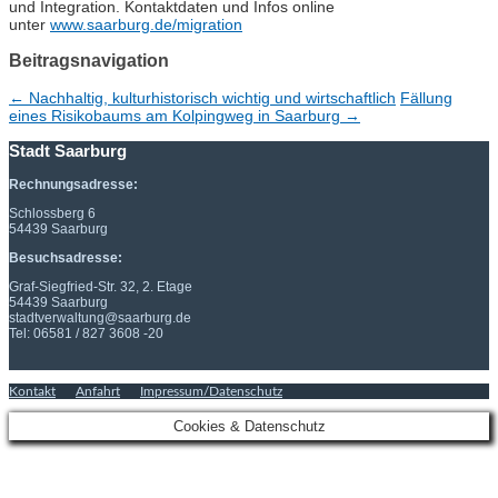
und Integration. Kontaktdaten und Infos online
unter
www.saarburg.de/migration
Beitragsnavigation
←
Nachhaltig, kulturhistorisch wichtig und wirtschaftlich
Fällung
eines Risikobaums am Kolpingweg in Saarburg
→
Stadt Saarburg
Rechnungsadresse:
Schlossberg 6
54439 Saarburg
Besuchsadresse:
Graf-Siegfried-Str. 32, 2. Etage
54439 Saarburg
stadtverwaltung@saarburg.de
Tel: 06581 / 827 3608 -20
Kontakt
Anfahrt
Impressum/Datenschutz
Cookies & Datenschutz