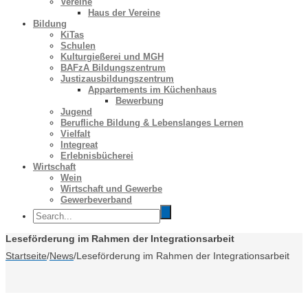
Vereine
Haus der Vereine
Bildung
KiTas
Schulen
Kulturgießerei und MGH
BAFzA Bildungszentrum
Justizausbildungszentrum
Appartements im Küchenhaus
Bewerbung
Jugend
Berufliche Bildung & Lebenslanges Lernen
Vielfalt
Integreat
Erlebnisbücherei
Wirtschaft
Wein
Wirtschaft und Gewerbe
Gewerbeverband
Leseförderung im Rahmen der Integrationsarbeit
Startseite
/
News
/
Leseförderung im Rahmen der Integrationsarbeit