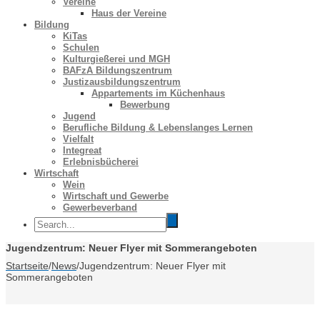
Vereine
Haus der Vereine
Bildung
KiTas
Schulen
Kulturgießerei und MGH
BAFzA Bildungszentrum
Justizausbildungszentrum
Appartements im Küchenhaus
Bewerbung
Jugend
Berufliche Bildung & Lebenslanges Lernen
Vielfalt
Integreat
Erlebnisbücherei
Wirtschaft
Wein
Wirtschaft und Gewerbe
Gewerbeverband
Jugendzentrum: Neuer Flyer mit Sommerangeboten
Startseite
/
News
/
Jugendzentrum: Neuer Flyer mit
Sommerangeboten