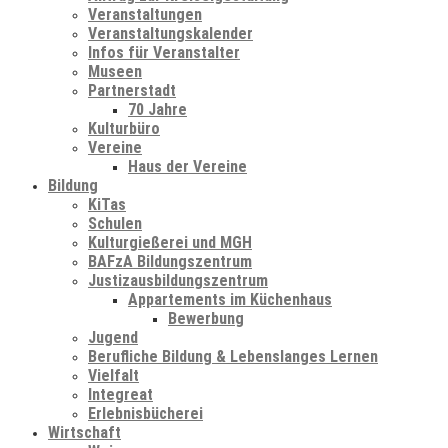
Veranstaltungen
Veranstaltungskalender
Infos für Veranstalter
Museen
Partnerstadt
70 Jahre
Kulturbüro
Vereine
Haus der Vereine
Bildung
KiTas
Schulen
Kulturgießerei und MGH
BAFzA Bildungszentrum
Justizausbildungszentrum
Appartements im Küchenhaus
Bewerbung
Jugend
Berufliche Bildung & Lebenslanges Lernen
Vielfalt
Integreat
Erlebnisbücherei
Wirtschaft