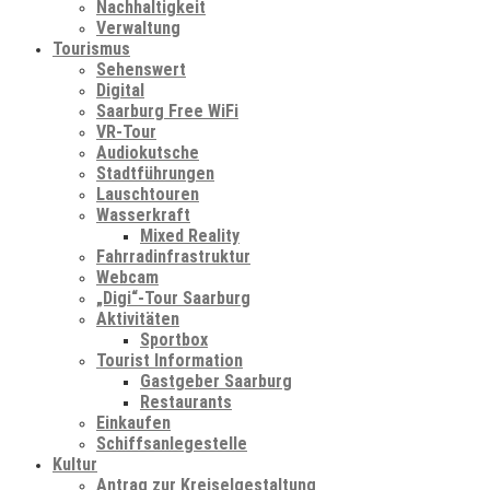
Nachhaltigkeit
Verwaltung
Tourismus
Sehenswert
Digital
Saarburg Free WiFi
VR-Tour
Audiokutsche
Stadtführungen
Lauschtouren
Wasserkraft
Mixed Reality
Fahrradinfrastruktur
Webcam
„Digi“-Tour Saarburg
Aktivitäten
Sportbox
Tourist Information
Gastgeber Saarburg
Restaurants
Einkaufen
Schiffsanlegestelle
Kultur
Antrag zur Kreiselgestaltung