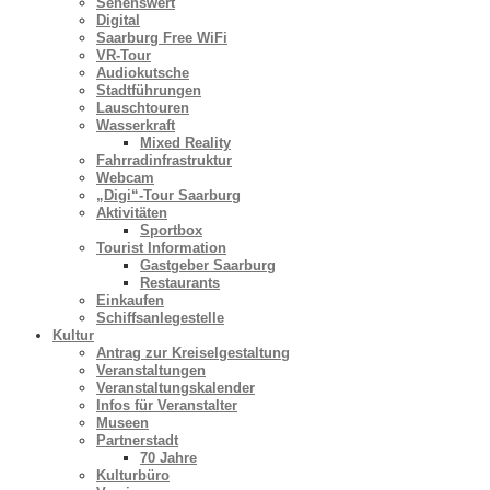
Sehenswert
Digital
Saarburg Free WiFi
VR-Tour
Audiokutsche
Stadtführungen
Lauschtouren
Wasserkraft
Mixed Reality
Fahrradinfrastruktur
Webcam
„Digi“-Tour Saarburg
Aktivitäten
Sportbox
Tourist Information
Gastgeber Saarburg
Restaurants
Einkaufen
Schiffsanlegestelle
Kultur
Antrag zur Kreiselgestaltung
Veranstaltungen
Veranstaltungskalender
Infos für Veranstalter
Museen
Partnerstadt
70 Jahre
Kulturbüro