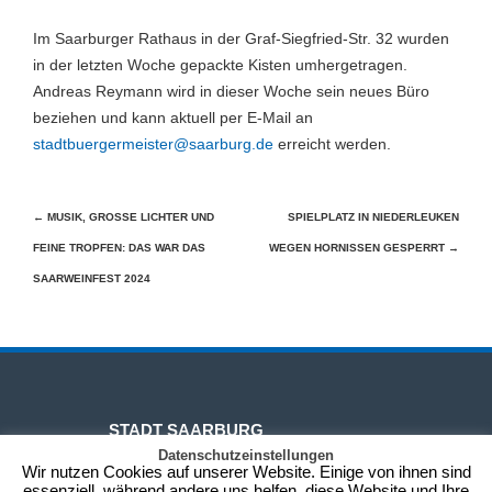
Im Saarburger Rathaus in der Graf-Siegfried-Str. 32 wurden
in der letzten Woche gepackte Kisten umhergetragen.
Andreas Reymann wird in dieser Woche sein neues Büro
beziehen und kann aktuell per E-Mail an
stadtbuergermeister@saarburg.de
erreicht werden.
Beitragsnavigation
←
MUSIK, GROSSE LICHTER UND F
SPIELPLATZ IN NIEDERLEUKEN
EINE TROPFEN: DAS WAR DAS S
WEGEN HORNISSEN GESPERRT
→
AARWEINFEST 2024
STADT SAARBURG
Datenschutzeinstellungen
Wir nutzen Cookies auf unserer Website. Einige von ihnen sind
essenziell, während andere uns helfen, diese Website und Ihre