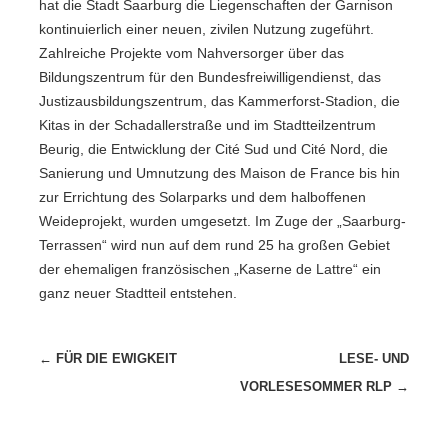
hat die Stadt Saarburg die Liegenschaften der Garnison
kontinuierlich einer neuen, zivilen Nutzung zugeführt.
Zahlreiche Projekte vom Nahversorger über das
Bildungszentrum für den Bundesfreiwilligendienst, das
Justizausbildungszentrum, das Kammerforst-Stadion, die
Kitas in der Schadallerstraße und im Stadtteilzentrum
Beurig, die Entwicklung der Cité Sud und Cité Nord, die
Sanierung und Umnutzung des Maison de France bis hin
zur Errichtung des Solarparks und dem halboffenen
Weideprojekt, wurden umgesetzt. Im Zuge der „Saarburg-
Terrassen“ wird nun auf dem rund 25 ha großen Gebiet
der ehemaligen französischen „Kaserne de Lattre“ ein
ganz neuer Stadtteil entstehen.
Beitragsnavigation
←
FÜR DIE EWIGKEIT
LESE- UND
VORLESESOMMER RLP
→