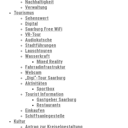
Nachhaltigkeit
Verwaltung
Tourismus
Sehenswert
Digital
Saarburg Free WiFi
VR-Tour
Audiokutsche
Stadtführungen
Lauschtouren
Wasserkraft
Mixed Reality
Fahrradinfrastruktur
Webcam
„Digi“-Tour Saarburg
Aktivitäten
Sportbox
Tourist Information
Gastgeber Saarburg
Restaurants
Einkaufen
Schiffsanlegestelle
Kultur
Antrag zur Kreiselgestaltung