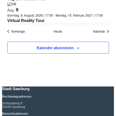
9
Aug.
Sonntag, 9. August, 2026 | 17:00
-
Montag, 15. Februar, 2027 | 17:00
Virtual Reality Tour
Veranstaltungen
Veranst
Vorherige
Heute
Nächste
Kalender abonnieren
Stadt Saarburg
Rechnungsadresse:
Schlossberg 6
54439 Saarburg
Besuchsadresse: