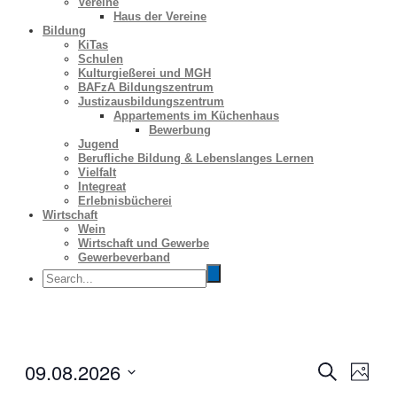
Vereine
Haus der Vereine
Bildung
KiTas
Schulen
Kulturgießerei und MGH
BAFzA Bildungszentrum
Justizausbildungszentrum
Appartements im Küchenhaus
Bewerbung
Jugend
Berufliche Bildung & Lebenslanges Lernen
Vielfalt
Integreat
Erlebnisbücherei
Wirtschaft
Wein
Wirtschaft und Gewerbe
Gewerbeverband
09.08.2026
Veranstal
Veran
Suche
Foto
Ansic
Suche
Datum