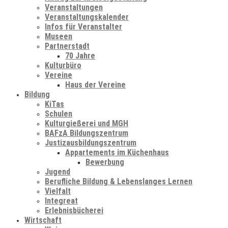
Veranstaltungen
Veranstaltungskalender
Infos für Veranstalter
Museen
Partnerstadt
70 Jahre
Kulturbüro
Vereine
Haus der Vereine
Bildung
KiTas
Schulen
Kulturgießerei und MGH
BAFzA Bildungszentrum
Justizausbildungszentrum
Appartements im Küchenhaus
Bewerbung
Jugend
Berufliche Bildung & Lebenslanges Lernen
Vielfalt
Integreat
Erlebnisbücherei
Wirtschaft