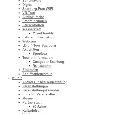
Sehenswert
Digital
Saarburg Free WiFi
VR-Tour
Audiokutsche
Stadtführungen
Lauschtouren
Wasserkraft
Mixed Reality
Fahrradinfrastruktur
Webcam
„Digi“-Tour Saarburg
Aktivitäten
Sportbox
Tourist Information
Gastgeber Saarburg
Restaurants
Einkaufen
Schiffsanlegestelle
Kultur
Antrag zur Kreiselgestaltung
Veranstaltungen
Veranstaltungskalender
Infos für Veranstalter
Museen
Partnerstadt
70 Jahre
Kulturbüro