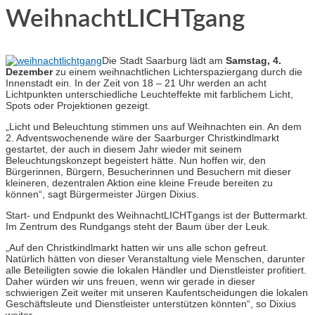
WeihnachtLICHTgang
Die Stadt Saarburg lädt am
Samstag, 4.
Dezember
zu einem weihnachtlichen Lichterspaziergang durch die
Innenstadt ein. In der Zeit von 18 – 21 Uhr werden an acht
Lichtpunkten unterschiedliche Leuchteffekte mit farblichem Licht,
Spots oder Projektionen gezeigt.
„Licht und Beleuchtung stimmen uns auf Weihnachten ein. An dem
2. Adventswochenende wäre der Saarburger Christkindlmarkt
gestartet, der auch in diesem Jahr wieder mit seinem
Beleuchtungskonzept begeistert hätte. Nun hoffen wir, den
Bürgerinnen, Bürgern, Besucherinnen und Besuchern mit dieser
kleineren, dezentralen Aktion eine kleine Freude bereiten zu
können“, sagt Bürgermeister Jürgen Dixius.
Start- und Endpunkt des WeihnachtLICHTgangs ist der Buttermarkt.
Im Zentrum des Rundgangs steht der Baum über der Leuk.
„Auf den Christkindlmarkt hatten wir uns alle schon gefreut.
Natürlich hätten von dieser Veranstaltung viele Menschen, darunter
alle Beteiligten sowie die lokalen Händler und Dienstleister profitiert.
Daher würden wir uns freuen, wenn wir gerade in dieser
schwierigen Zeit weiter mit unseren Kaufentscheidungen die lokalen
Geschäftsleute und Dienstleister unterstützen könnten“, so Dixius