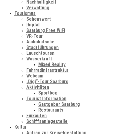
Nachhaltigkeit
Verwaltung
Tourismus
Sehenswert
Digital
Saarburg Free WiFi
VR-Tour
Audiokutsche
Stadtführungen
Lauschtouren
Wasserkraft
Mixed Reality
Fahrradinfrastruktur
Webcam
„Digi“-Tour Saarburg
Aktivitäten
Sportbox
Tourist Information
Gastgeber Saarburg
Restaurants
Einkaufen
Schiffsanlegestelle
Kultur
Antrag zur Kreiselgestaltung