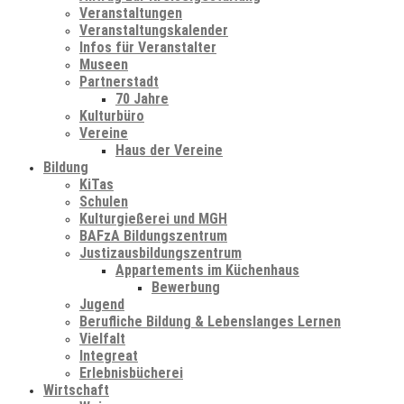
Veranstaltungen
Veranstaltungskalender
Infos für Veranstalter
Museen
Partnerstadt
70 Jahre
Kulturbüro
Vereine
Haus der Vereine
Bildung
KiTas
Schulen
Kulturgießerei und MGH
BAFzA Bildungszentrum
Justizausbildungszentrum
Appartements im Küchenhaus
Bewerbung
Jugend
Berufliche Bildung & Lebenslanges Lernen
Vielfalt
Integreat
Erlebnisbücherei
Wirtschaft