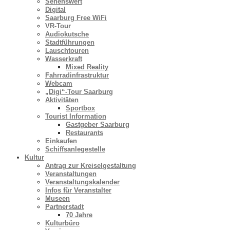
Sehenswert
Digital
Saarburg Free WiFi
VR-Tour
Audiokutsche
Stadtführungen
Lauschtouren
Wasserkraft
Mixed Reality
Fahrradinfrastruktur
Webcam
„Digi“-Tour Saarburg
Aktivitäten
Sportbox
Tourist Information
Gastgeber Saarburg
Restaurants
Einkaufen
Schiffsanlegestelle
Kultur
Antrag zur Kreiselgestaltung
Veranstaltungen
Veranstaltungskalender
Infos für Veranstalter
Museen
Partnerstadt
70 Jahre
Kulturbüro