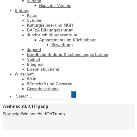
Vereine
Haus der Vereine
Bildung
KiTas
Schulen
Kulturgießerei und MGH
BAFzA Bildungszentrum
Justizausbildungszentrum
Appartements im Küchenhaus
Bewerbung
Jugend
Berufliche Bildung & Lebenslanges Lernen
Vielfalt
Integreat
Erlebnisbücherei
Wirtschaft
Wein
Wirtschaft und Gewerbe
Gewerbeverband
WeihnachtLICHTgang
Startseite
/
WeihnachtLICHTgang