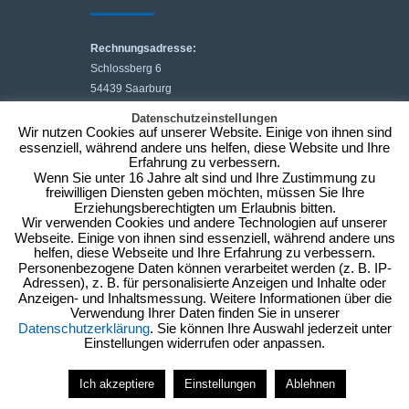
Rechnungsadresse:
Schlossberg 6
54439 Saarburg
Besuchsadresse:
Datenschutzeinstellungen
Graf-Siegfried-Str. 32, 2. Etage
Wir nutzen Cookies auf unserer Website. Einige von ihnen sind
essenziell, während andere uns helfen, diese Website und Ihre
54439 Saarburg
Erfahrung zu verbessern.
stadtverwaltung@saarburg.de
Wenn Sie unter 16 Jahre alt sind und Ihre Zustimmung zu
Tel: 06581 / 827 3608 -20
freiwilligen Diensten geben möchten, müssen Sie Ihre
Erziehungsberechtigten um Erlaubnis bitten.
Wir verwenden Cookies und andere Technologien auf unserer
Webseite. Einige von ihnen sind essenziell, während andere uns
helfen, diese Webseite und Ihre Erfahrung zu verbessern.
Personenbezogene Daten können verarbeitet werden (z. B. IP-
Kontakt
Anfahrt
Impressum/Datenschutz
Adressen), z. B. für personalisierte Anzeigen und Inhalte oder
Anzeigen- und Inhaltsmessung. Weitere Informationen über die
Verwendung Ihrer Daten finden Sie in unserer
Datenschutzerklärung
. Sie können Ihre Auswahl jederzeit unter
Einstellungen widerrufen oder anpassen.
Ich akzeptiere
Einstellungen
Ablehnen