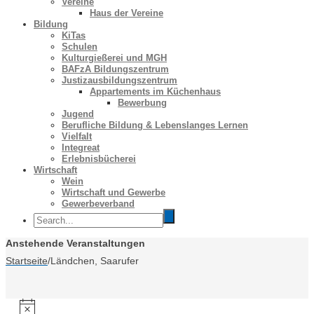
Vereine
Haus der Vereine
Bildung
KiTas
Schulen
Kulturgießerei und MGH
BAFzA Bildungszentrum
Justizausbildungszentrum
Appartements im Küchenhaus
Bewerbung
Jugend
Berufliche Bildung & Lebenslanges Lernen
Vielfalt
Integreat
Erlebnisbücherei
Wirtschaft
Wein
Wirtschaft und Gewerbe
Gewerbeverband
Anstehende Veranstaltungen
Startseite
/
Ländchen, Saarufer