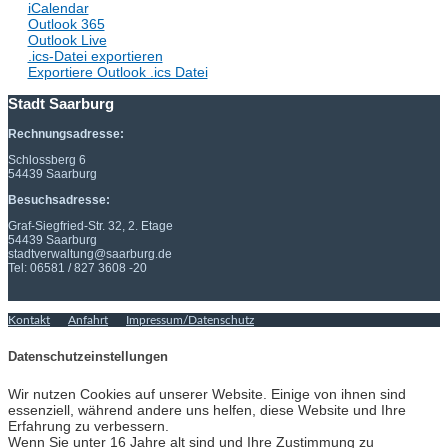
iCalendar
Outlook 365
Outlook Live
.ics-Datei exportieren
Exportiere Outlook .ics Datei
Stadt Saarburg
Rechnungsadresse:
Schlossberg 6
54439 Saarburg
Besuchsadresse:
Graf-Siegfried-Str. 32, 2. Etage
54439 Saarburg
stadtverwaltung@saarburg.de
Tel: 06581 / 827 3608 -20
Kontakt
Anfahrt
Impressum/Datenschutz
Datenschutzeinstellungen
Wir nutzen Cookies auf unserer Website. Einige von ihnen sind
essenziell, während andere uns helfen, diese Website und Ihre
Erfahrung zu verbessern.
Wenn Sie unter 16 Jahre alt sind und Ihre Zustimmung zu