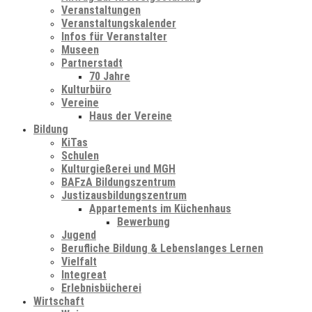
Veranstaltungen
Veranstaltungskalender
Infos für Veranstalter
Museen
Partnerstadt
70 Jahre
Kulturbüro
Vereine
Haus der Vereine
Bildung
KiTas
Schulen
Kulturgießerei und MGH
BAFzA Bildungszentrum
Justizausbildungszentrum
Appartements im Küchenhaus
Bewerbung
Jugend
Berufliche Bildung & Lebenslanges Lernen
Vielfalt
Integreat
Erlebnisbücherei
Wirtschaft