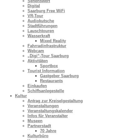
Sehenswert
Digital
Saarburg Free WiFi
VR-Tour
Audiokutsche
Stadtführungen
Lauschtouren
Wasserkraft
Mixed Reality
Fahrradinfrastruktur
Webcam
„Digi“-Tour Saarburg
Aktivitäten
Sportbox
Tourist Information
Gastgeber Saarburg
Restaurants
Einkaufen
Schiffsanlegestelle
Kultur
Antrag zur Kreiselgestaltung
Veranstaltungen
Veranstaltungskalender
Infos für Veranstalter
Museen
Partnerstadt
70 Jahre
Kulturbüro