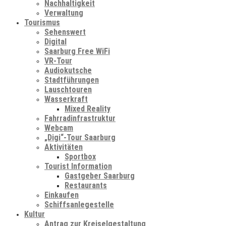
Nachhaltigkeit
Verwaltung
Tourismus
Sehenswert
Digital
Saarburg Free WiFi
VR-Tour
Audiokutsche
Stadtführungen
Lauschtouren
Wasserkraft
Mixed Reality
Fahrradinfrastruktur
Webcam
„Digi“-Tour Saarburg
Aktivitäten
Sportbox
Tourist Information
Gastgeber Saarburg
Restaurants
Einkaufen
Schiffsanlegestelle
Kultur
Antrag zur Kreiselgestaltung