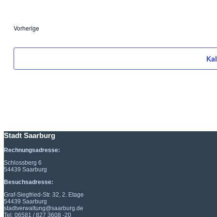
Veranstaltungen
Vorherige
Ka
Stadt Saarburg
Rechnungsadresse:
Schlossberg 6
54439 Saarburg
Besuchsadresse:
Graf-Siegfried-Str. 32, 2. Etage
54439 Saarburg
stadtverwaltung@saarburg.de
Tel: 06581 / 827 3608 -20