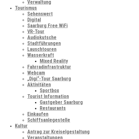
Verwaltung
Tourismus
Sehenswert
Digital
Saarburg Free WiFi
VR-Tour
Audiokutsche
Stadtführungen
Lauschtouren
Wasserkraft
Mixed Reality
Fahrradinfrastruktur
Webcam
„Digi“-Tour Saarburg
Aktivitäten
Sportbox
Tourist Information
Gastgeber Saarburg
Restaurants
Einkaufen
Schiffsanlegestelle
Kultur
Antrag zur Kreiselgestaltung
Veranstaltungen