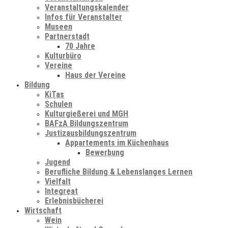
Veranstaltungskalender
Infos für Veranstalter
Museen
Partnerstadt
70 Jahre
Kulturbüro
Vereine
Haus der Vereine
Bildung
KiTas
Schulen
Kulturgießerei und MGH
BAFzA Bildungszentrum
Justizausbildungszentrum
Appartements im Küchenhaus
Bewerbung
Jugend
Berufliche Bildung & Lebenslanges Lernen
Vielfalt
Integreat
Erlebnisbücherei
Wirtschaft
Wein