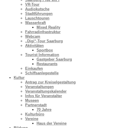
VR-Tour
Audiokutsche
Stadtführungen
Lauschtouren
Wasserkraft
Mixed Reality
Fahrradinfrastruktur
Webcam
„Digi“-Tour Saarburg
Aktivitäten
Sportbox
Tourist Information
Gastgeber Saarburg
Restaurants
Einkaufen
Schiffsanlegestelle
Kultur
Antrag zur Kreiselgestaltung
Veranstaltungen
Veranstaltungskalender
Infos für Veranstalter
Museen
Partnerstadt
70 Jahre
Kulturbüro
Vereine
Haus der Vereine
Bildung