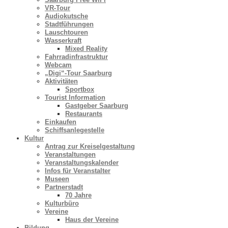
VR-Tour
Audiokutsche
Stadtführungen
Lauschtouren
Wasserkraft
Mixed Reality
Fahrradinfrastruktur
Webcam
„Digi“-Tour Saarburg
Aktivitäten
Sportbox
Tourist Information
Gastgeber Saarburg
Restaurants
Einkaufen
Schiffsanlegestelle
Kultur
Antrag zur Kreiselgestaltung
Veranstaltungen
Veranstaltungskalender
Infos für Veranstalter
Museen
Partnerstadt
70 Jahre
Kulturbüro
Vereine
Haus der Vereine
Bildung