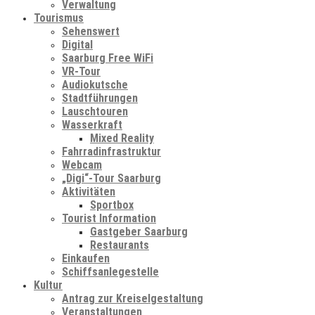
Verwaltung
Tourismus
Sehenswert
Digital
Saarburg Free WiFi
VR-Tour
Audiokutsche
Stadtführungen
Lauschtouren
Wasserkraft
Mixed Reality
Fahrradinfrastruktur
Webcam
„Digi“-Tour Saarburg
Aktivitäten
Sportbox
Tourist Information
Gastgeber Saarburg
Restaurants
Einkaufen
Schiffsanlegestelle
Kultur
Antrag zur Kreiselgestaltung
Veranstaltungen