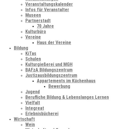
Veranstaltungskalender
Infos für Veranstalter
Museen
Partnerstadt
70 Jahre
Kulturbüro
Vereine
Haus der Vereine
Bildung
KiTas
Schulen
Kulturgießerei und MGH
BAFzA Bildungszentrum
Justizausbildungszentrum
Appartements im Küchenhaus
Bewerbung
Jugend
Berufliche Bildung & Lebenslanges Lernen
Vielfalt
Integreat
Erlebnisbücherei
Wirtschaft
Wein