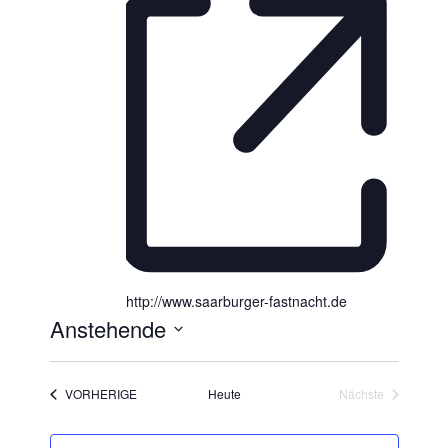
http://www.saarburger-fastnacht.de
Anstehende
D
a
VERANSTALTUNGEN
VORHERIGE
Heute
Nächste
t
Veranstaltunge
u