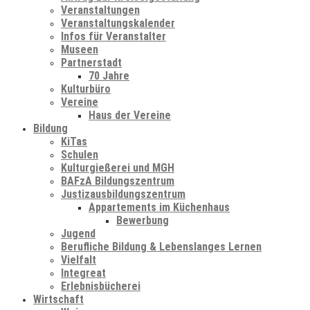
Veranstaltungen
Veranstaltungskalender
Infos für Veranstalter
Museen
Partnerstadt
70 Jahre
Kulturbüro
Vereine
Haus der Vereine
Bildung
KiTas
Schulen
Kulturgießerei und MGH
BAFzA Bildungszentrum
Justizausbildungszentrum
Appartements im Küchenhaus
Bewerbung
Jugend
Berufliche Bildung & Lebenslanges Lernen
Vielfalt
Integreat
Erlebnisbücherei
Wirtschaft