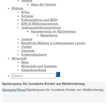
Vereine
Haus der Vereine
Bildung
KiTas
Schulen
Kulturgießerei und MGH
BAFzA Bildungszentrum
Justizausbildungszentrum
Appartements im Küchenhaus
Bewerbung
Jugend
Berufliche Bildung & Lebenslanges Lernen
Vielfalt
Integreat
Erlebnisbücherei
Wirtschaft
Wein
Wirtschaft und Gewerbe
Gewerbeverband
Spielespass für hunderte Kinder am Weltkindertag
Startseite
/
News
/
Spielespass für hunderte Kinder am Weltkindertag