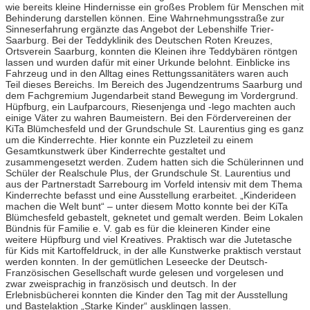
wie bereits kleine Hindernisse ein großes Problem für Menschen mit
Behinderung darstellen können. Eine Wahrnehmungsstraße zur
Sinneserfahrung ergänzte das Angebot der Lebenshilfe Trier-
Saarburg. Bei der Teddyklinik des Deutschen Roten Kreuzes,
Ortsverein Saarburg, konnten die Kleinen ihre Teddybären röntgen
lassen und wurden dafür mit einer Urkunde belohnt. Einblicke ins
Fahrzeug und in den Alltag eines Rettungssanitäters waren auch
Teil dieses Bereichs. Im Bereich des Jugendzentrums Saarburg und
dem Fachgremium Jugendarbeit stand Bewegung im Vordergrund.
Hüpfburg, ein Laufparcours, Riesenjenga und -lego machten auch
einige Väter zu wahren Baumeistern. Bei den Fördervereinen der
KiTa Blümchesfeld und der Grundschule St. Laurentius ging es ganz
um die Kinderrechte. Hier konnte ein Puzzleteil zu einem
Gesamtkunstwerk über Kinderrechte gestaltet und
zusammengesetzt werden. Zudem hatten sich die Schülerinnen und
Schüler der Realschule Plus, der Grundschule St. Laurentius und
aus der Partnerstadt Sarrebourg im Vorfeld intensiv mit dem Thema
Kinderrechte befasst und eine Ausstellung erarbeitet. „Kinderideen
machen die Welt bunt“ – unter diesem Motto konnte bei der KiTa
Blümchesfeld gebastelt, geknetet und gemalt werden. Beim Lokalen
Bündnis für Familie e. V. gab es für die kleineren Kinder eine
weitere Hüpfburg und viel Kreatives. Praktisch war die Jutetasche
für Kids mit Kartoffeldruck, in der alle Kunstwerke praktisch verstaut
werden konnten. In der gemütlichen Leseecke der Deutsch-
Französischen Gesellschaft wurde gelesen und vorgelesen und
zwar zweisprachig in französisch und deutsch. In der
Erlebnisbücherei konnten die Kinder den Tag mit der Ausstellung
und Bastelaktion „Starke Kinder“ ausklingen lassen.