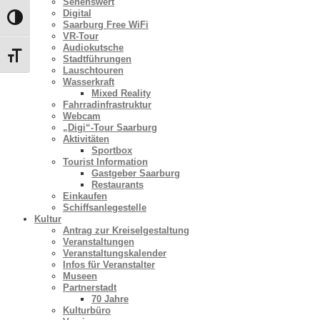
Sehenswert
Digital
Umschalten auf hohe Kontraste
Saarburg Free WiFi
VR-Tour
Audiokutsche
Schrift vergrößern
Stadtführungen
Lauschtouren
Wasserkraft
Mixed Reality
Fahrradinfrastruktur
Webcam
„Digi“-Tour Saarburg
Aktivitäten
Sportbox
Tourist Information
Gastgeber Saarburg
Restaurants
Einkaufen
Schiffsanlegestelle
Kultur
Antrag zur Kreiselgestaltung
Veranstaltungen
Veranstaltungskalender
Infos für Veranstalter
Museen
Partnerstadt
70 Jahre
Kulturbüro