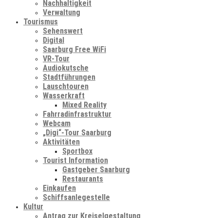
Nachhaltigkeit
Verwaltung
Tourismus
Sehenswert
Digital
Saarburg Free WiFi
VR-Tour
Audiokutsche
Stadtführungen
Lauschtouren
Wasserkraft
Mixed Reality
Fahrradinfrastruktur
Webcam
„Digi“-Tour Saarburg
Aktivitäten
Sportbox
Tourist Information
Gastgeber Saarburg
Restaurants
Einkaufen
Schiffsanlegestelle
Kultur
Antrag zur Kreiselgestaltung