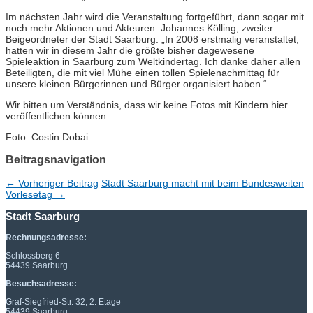
Im nächsten Jahr wird die Veranstaltung fortgeführt, dann sogar mit
noch mehr Aktionen und Akteuren. Johannes Kölling, zweiter
Beigeordneter der Stadt Saarburg: „In 2008 erstmalig veranstaltet,
hatten wir in diesem Jahr die größte bisher dagewesene
Spieleaktion in Saarburg zum Weltkindertag. Ich danke daher allen
Beteiligten, die mit viel Mühe einen tollen Spielenachmittag für
unsere kleinen Bürgerinnen und Bürger organisiert haben.“
Wir bitten um Verständnis, dass wir keine Fotos mit Kindern hier
veröffentlichen können.
Foto: Costin Dobai
Beitragsnavigation
←
Vorheriger Beitrag
Stadt Saarburg macht mit beim Bundesweiten
Vorlesetag
→
Stadt Saarburg
Rechnungsadresse:
Schlossberg 6
54439 Saarburg
Besuchsadresse:
Graf-Siegfried-Str. 32, 2. Etage
54439 Saarburg