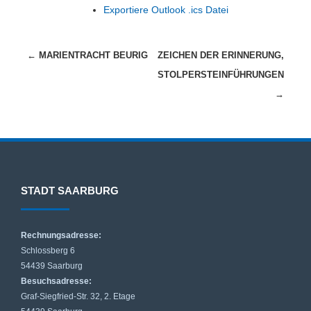
Exportiere Outlook .ics Datei
Beitragsnavigation
←
MARIENTRACHT BEURIG
ZEICHEN DER ERINNERUNG,
STOLPERSTEINFÜHRUNGEN
→
STADT SAARBURG
Rechnungsadresse:
Schlossberg 6
54439 Saarburg
Besuchsadresse:
Graf-Siegfried-Str. 32, 2. Etage