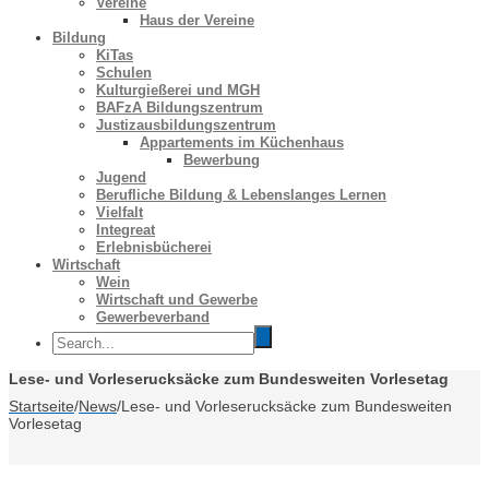
Vereine
Haus der Vereine
Bildung
KiTas
Schulen
Kulturgießerei und MGH
BAFzA Bildungszentrum
Justizausbildungszentrum
Appartements im Küchenhaus
Bewerbung
Jugend
Berufliche Bildung & Lebenslanges Lernen
Vielfalt
Integreat
Erlebnisbücherei
Wirtschaft
Wein
Wirtschaft und Gewerbe
Gewerbeverband
Lese- und Vorleserucksäcke zum Bundesweiten Vorlesetag
Startseite
/
News
/
Lese- und Vorleserucksäcke zum Bundesweiten
Vorlesetag