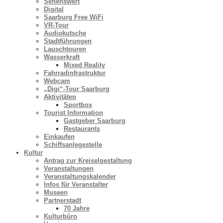
Sehenswert
Digital
Saarburg Free WiFi
VR-Tour
Audiokutsche
Stadtführungen
Lauschtouren
Wasserkraft
Mixed Reality
Fahrradinfrastruktur
Webcam
„Digi“-Tour Saarburg
Aktivitäten
Sportbox
Tourist Information
Gastgeber Saarburg
Restaurants
Einkaufen
Schiffsanlegestelle
Kultur
Antrag zur Kreiselgestaltung
Veranstaltungen
Veranstaltungskalender
Infos für Veranstalter
Museen
Partnerstadt
70 Jahre
Kulturbüro