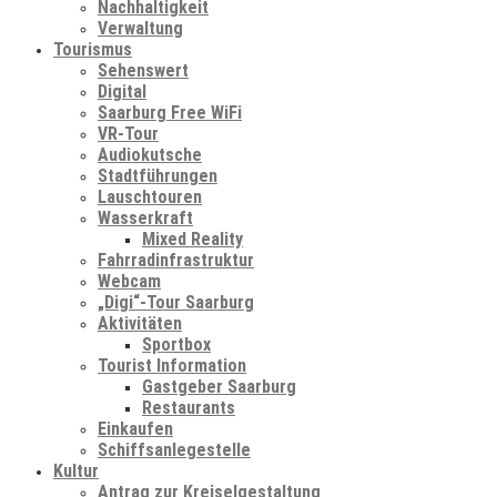
Nachhaltigkeit
Verwaltung
Tourismus
Sehenswert
Digital
Saarburg Free WiFi
VR-Tour
Audiokutsche
Stadtführungen
Lauschtouren
Wasserkraft
Mixed Reality
Fahrradinfrastruktur
Webcam
„Digi“-Tour Saarburg
Aktivitäten
Sportbox
Tourist Information
Gastgeber Saarburg
Restaurants
Einkaufen
Schiffsanlegestelle
Kultur
Antrag zur Kreiselgestaltung