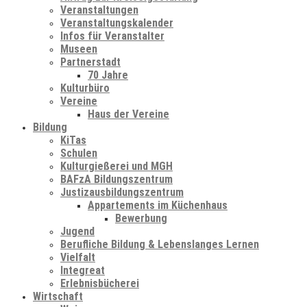
Veranstaltungen
Veranstaltungskalender
Infos für Veranstalter
Museen
Partnerstadt
70 Jahre
Kulturbüro
Vereine
Haus der Vereine
Bildung
KiTas
Schulen
Kulturgießerei und MGH
BAFzA Bildungszentrum
Justizausbildungszentrum
Appartements im Küchenhaus
Bewerbung
Jugend
Berufliche Bildung & Lebenslanges Lernen
Vielfalt
Integreat
Erlebnisbücherei
Wirtschaft