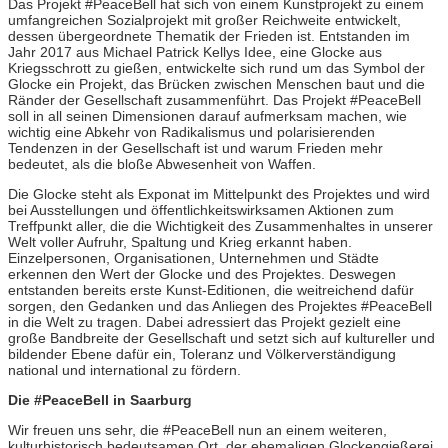
Das Projekt #PeaceBell hat sich von einem Kunstprojekt zu einem
umfangreichen Sozialprojekt mit großer Reichweite entwickelt,
dessen übergeordnete Thematik der Frieden ist. Entstanden im
Jahr 2017 aus Michael Patrick Kellys Idee, eine Glocke aus
Kriegsschrott zu gießen, entwickelte sich rund um das Symbol der
Glocke ein Projekt, das Brücken zwischen Menschen baut und die
Ränder der Gesellschaft zusammenführt. Das Projekt #PeaceBell
soll in all seinen Dimensionen darauf aufmerksam machen, wie
wichtig eine Abkehr von Radikalismus und polarisierenden
Tendenzen in der Gesellschaft ist und warum Frieden mehr
bedeutet, als die bloße Abwesenheit von Waffen.
Die Glocke steht als Exponat im Mittelpunkt des Projektes und wird
bei Ausstellungen und öffentlichkeitswirksamen Aktionen zum
Treffpunkt aller, die die Wichtigkeit des Zusammenhaltes in unserer
Welt voller Aufruhr, Spaltung und Krieg erkannt haben.
Einzelpersonen, Organisationen, Unternehmen und Städte
erkennen den Wert der Glocke und des Projektes. Deswegen
entstanden bereits erste Kunst-Editionen, die weitreichend dafür
sorgen, den Gedanken und das Anliegen des Projektes #PeaceBell
in die Welt zu tragen. Dabei adressiert das Projekt gezielt eine
große Bandbreite der Gesellschaft und setzt sich auf kultureller und
bildender Ebene dafür ein, Toleranz und Völkerverständigung
national und international zu fördern.
Die #PeaceBell in Saarburg
Wir freuen uns sehr, die #PeaceBell nun an einem weiteren,
kulturhistorisch bedeutsamen Ort, der ehemaligen Glockengießerei