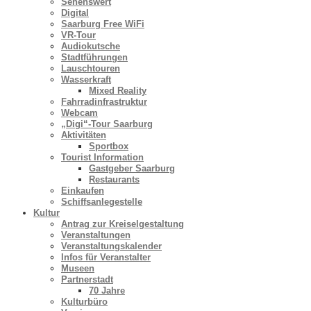
Sehenswert
Digital
Saarburg Free WiFi
VR-Tour
Audiokutsche
Stadtführungen
Lauschtouren
Wasserkraft
Mixed Reality
Fahrradinfrastruktur
Webcam
„Digi“-Tour Saarburg
Aktivitäten
Sportbox
Tourist Information
Gastgeber Saarburg
Restaurants
Einkaufen
Schiffsanlegestelle
Kultur
Antrag zur Kreiselgestaltung
Veranstaltungen
Veranstaltungskalender
Infos für Veranstalter
Museen
Partnerstadt
70 Jahre
Kulturbüro