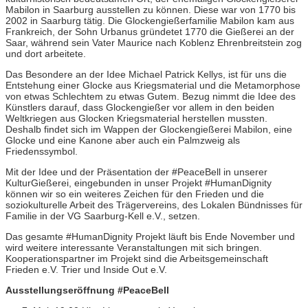
Mabilon in Saarburg ausstellen zu können. Diese war von 1770 bis
2002 in Saarburg tätig. Die Glockengießerfamilie Mabilon kam aus
Frankreich, der Sohn Urbanus gründetet 1770 die Gießerei an der
Saar, während sein Vater Maurice nach Koblenz Ehrenbreitstein zog
und dort arbeitete.
Das Besondere an der Idee Michael Patrick Kellys, ist für uns die
Entstehung einer Glocke aus Kriegsmaterial und die Metamorphose
von etwas Schlechtem zu etwas Gutem. Bezug nimmt die Idee des
Künstlers darauf, dass Glockengießer vor allem in den beiden
Weltkriegen aus Glocken Kriegsmaterial herstellen mussten.
Deshalb findet sich im Wappen der Glockengießerei Mabilon, eine
Glocke und eine Kanone aber auch ein Palmzweig als
Friedenssymbol.
Mit der Idee und der Präsentation der #PeaceBell in unserer
KulturGießerei, eingebunden in unser Projekt #HumanDignity
können wir so ein weiteres Zeichen für den Frieden und die
soziokulturelle Arbeit des Trägervereins, des Lokalen Bündnisses für
Familie in der VG Saarburg-Kell e.V., setzen.
Das gesamte #HumanDignity Projekt läuft bis Ende November und
wird weitere interessante Veranstaltungen mit sich bringen.
Kooperationspartner im Projekt sind die Arbeitsgemeinschaft
Frieden e.V. Trier und Inside Out e.V.
Ausstellungseröffnung #PeaceBell