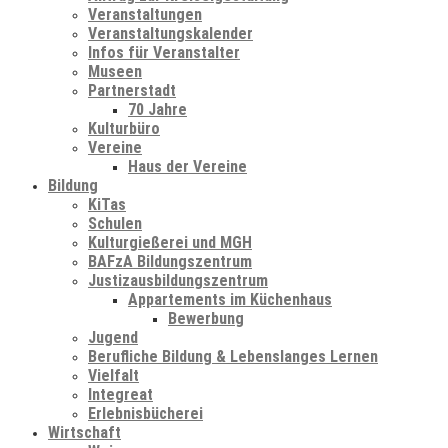
Veranstaltungen
Veranstaltungskalender
Infos für Veranstalter
Museen
Partnerstadt
70 Jahre
Kulturbüro
Vereine
Haus der Vereine
Bildung
KiTas
Schulen
Kulturgießerei und MGH
BAFzA Bildungszentrum
Justizausbildungszentrum
Appartements im Küchenhaus
Bewerbung
Jugend
Berufliche Bildung & Lebenslanges Lernen
Vielfalt
Integreat
Erlebnisbücherei
Wirtschaft