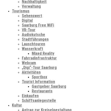
Nachhaltigkeit
Verwaltung
Tourismus
Sehenswert
Digital
Saarburg Free WiFi
VR-Tour
Audiokutsche
Stadtführungen
Lauschtouren
Wasserkraft
Mixed Reality
Fahrradinfrastruktur
Webcam
„Digi“-Tour Saarburg
Aktivitäten
Sportbox
Tourist Information
Gastgeber Saarburg
Restaurants
Einkaufen
Schiffsanlegestelle
Kultur
Antrag zur Kreiselgestaltung