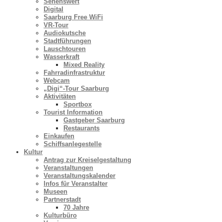
Sehenswert
Digital
Saarburg Free WiFi
VR-Tour
Audiokutsche
Stadtführungen
Lauschtouren
Wasserkraft
Mixed Reality
Fahrradinfrastruktur
Webcam
„Digi“-Tour Saarburg
Aktivitäten
Sportbox
Tourist Information
Gastgeber Saarburg
Restaurants
Einkaufen
Schiffsanlegestelle
Kultur
Antrag zur Kreiselgestaltung
Veranstaltungen
Veranstaltungskalender
Infos für Veranstalter
Museen
Partnerstadt
70 Jahre
Kulturbüro