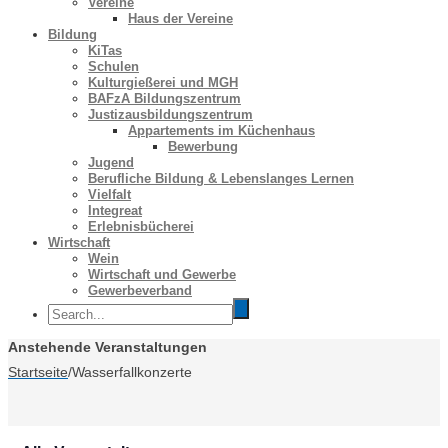
Vereine
Haus der Vereine
Bildung
KiTas
Schulen
Kulturgießerei und MGH
BAFzA Bildungszentrum
Justizausbildungszentrum
Appartements im Küchenhaus
Bewerbung
Jugend
Berufliche Bildung & Lebenslanges Lernen
Vielfalt
Integreat
Erlebnisbücherei
Wirtschaft
Wein
Wirtschaft und Gewerbe
Gewerbeverband
Anstehende Veranstaltungen
Startseite
/
Wasserfallkonzerte