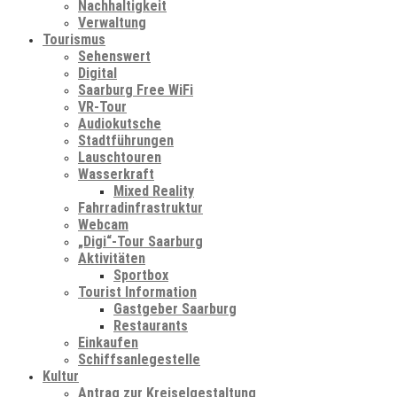
Nachhaltigkeit
Verwaltung
Tourismus
Sehenswert
Digital
Saarburg Free WiFi
VR-Tour
Audiokutsche
Stadtführungen
Lauschtouren
Wasserkraft
Mixed Reality
Fahrradinfrastruktur
Webcam
„Digi“-Tour Saarburg
Aktivitäten
Sportbox
Tourist Information
Gastgeber Saarburg
Restaurants
Einkaufen
Schiffsanlegestelle
Kultur
Antrag zur Kreiselgestaltung