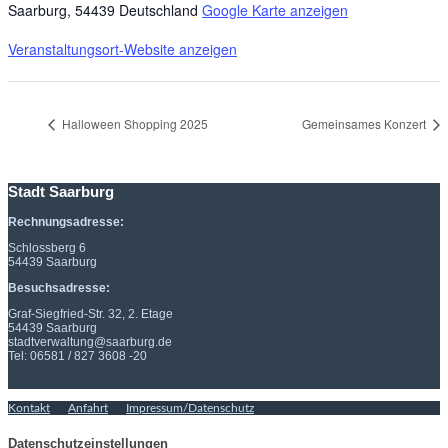
Saarburg
,
54439
Deutschland
Google Karte anzeigen
Veranstaltungsort-Website anzeigen
Halloween Shopping 2025
Gemeinsames Konzert
Stadt Saarburg
Rechnungsadresse:
Schlossberg 6
54439 Saarburg
Besuchsadresse:
Graf-Siegfried-Str. 32, 2. Etage
54439 Saarburg
stadtverwaltung@saarburg.de
Tel: 06581 / 827 3608 -20
Kontakt
Anfahrt
Impressum/Datenschutz
Datenschutzeinstellungen