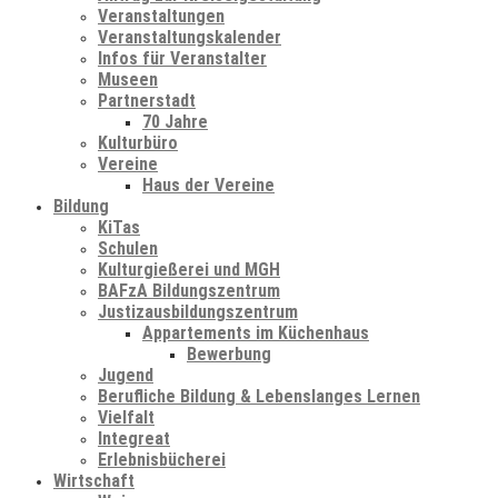
Veranstaltungen
Veranstaltungskalender
Infos für Veranstalter
Museen
Partnerstadt
70 Jahre
Kulturbüro
Vereine
Haus der Vereine
Bildung
KiTas
Schulen
Kulturgießerei und MGH
BAFzA Bildungszentrum
Justizausbildungszentrum
Appartements im Küchenhaus
Bewerbung
Jugend
Berufliche Bildung & Lebenslanges Lernen
Vielfalt
Integreat
Erlebnisbücherei
Wirtschaft