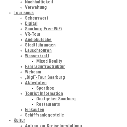
Nachhaltigkeit
Verwaltung
Tourismus
Sehenswert
Digital
Saarburg Free WiFi
VR-Tour
Audiokutsche
Stadtführungen
Lauschtouren
Wasserkraft
Mixed Reality
Fahrradinfrastruktur
Webcam
„Digi“-Tour Saarburg
Aktivitäten
Sportbox
Tourist Information
Gastgeber Saarburg
Restaurants
Einkaufen
Schiffsanlegestelle
Kultur
Antrag zur Kreiselgestaltung