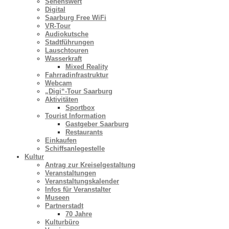
Sehenswert
Digital
Saarburg Free WiFi
VR-Tour
Audiokutsche
Stadtführungen
Lauschtouren
Wasserkraft
Mixed Reality
Fahrradinfrastruktur
Webcam
„Digi“-Tour Saarburg
Aktivitäten
Sportbox
Tourist Information
Gastgeber Saarburg
Restaurants
Einkaufen
Schiffsanlegestelle
Kultur
Antrag zur Kreiselgestaltung
Veranstaltungen
Veranstaltungskalender
Infos für Veranstalter
Museen
Partnerstadt
70 Jahre
Kulturbüro