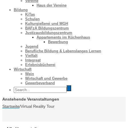
Vereine
Haus der Vereine
Bildung
KiTas
Schulen
Kulturgießerei und MGH
BAFzA Bildungszentrum
Justizausbildungszentrum
Appartements im Küchenhaus
Bewerbung
Jugend
Berufliche Bildung & Lebenslanges Lernen
Vielfalt
Integreat
Erlebnisbücherei
Wirtschaft
Wein
Wirtschaft und Gewerbe
Gewerbeverband
Anstehende Veranstaltungen
Startseite
/
Virtual Reality Tour