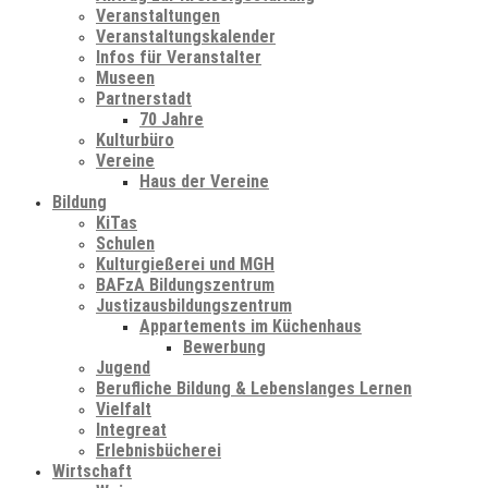
Veranstaltungen
Veranstaltungskalender
Infos für Veranstalter
Museen
Partnerstadt
70 Jahre
Kulturbüro
Vereine
Haus der Vereine
Bildung
KiTas
Schulen
Kulturgießerei und MGH
BAFzA Bildungszentrum
Justizausbildungszentrum
Appartements im Küchenhaus
Bewerbung
Jugend
Berufliche Bildung & Lebenslanges Lernen
Vielfalt
Integreat
Erlebnisbücherei
Wirtschaft