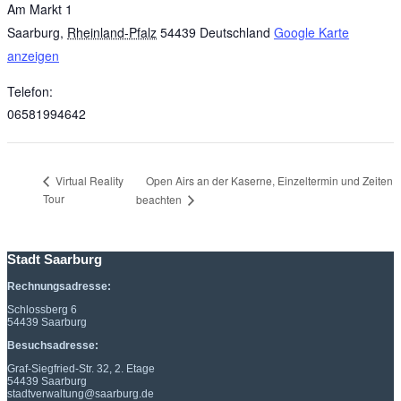
Am Markt 1
Saarburg
,
Rheinland-Pfalz
54439
Deutschland
Google Karte
anzeigen
Telefon:
06581994642
Open Airs an der Kaserne, Einzeltermin und Zeiten
Virtual Reality
Tour
beachten
Stadt Saarburg
Rechnungsadresse:
Schlossberg 6
54439 Saarburg
Besuchsadresse:
Graf-Siegfried-Str. 32, 2. Etage
54439 Saarburg
stadtverwaltung@saarburg.de