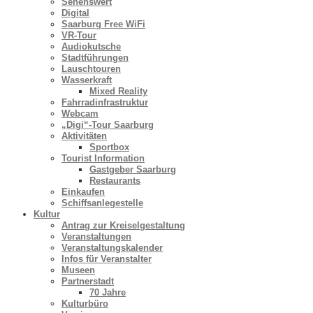
Sehenswert
Digital
Saarburg Free WiFi
VR-Tour
Audiokutsche
Stadtführungen
Lauschtouren
Wasserkraft
Mixed Reality
Fahrradinfrastruktur
Webcam
„Digi“-Tour Saarburg
Aktivitäten
Sportbox
Tourist Information
Gastgeber Saarburg
Restaurants
Einkaufen
Schiffsanlegestelle
Kultur
Antrag zur Kreiselgestaltung
Veranstaltungen
Veranstaltungskalender
Infos für Veranstalter
Museen
Partnerstadt
70 Jahre
Kulturbüro