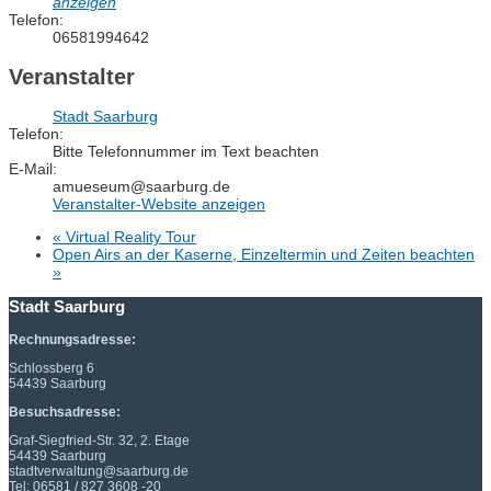
anzeigen
Telefon:
06581994642
Veranstalter
Stadt Saarburg
Telefon:
Bitte Telefonnummer im Text beachten
E-Mail:
amueseum@saarburg.de
Veranstalter-Website anzeigen
«
Virtual Reality Tour
Open Airs an der Kaserne, Einzeltermin und Zeiten beachten
»
Stadt Saarburg
Rechnungsadresse:
Schlossberg 6
54439 Saarburg
Besuchsadresse:
Graf-Siegfried-Str. 32, 2. Etage
54439 Saarburg
stadtverwaltung@saarburg.de
Tel: 06581 / 827 3608 -20