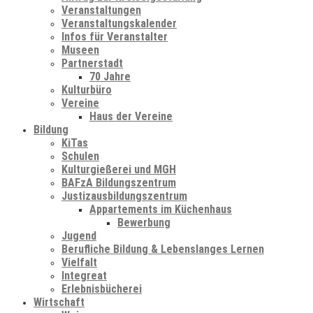
Veranstaltungen
Veranstaltungskalender
Infos für Veranstalter
Museen
Partnerstadt
70 Jahre
Kulturbüro
Vereine
Haus der Vereine
Bildung
KiTas
Schulen
Kulturgießerei und MGH
BAFzA Bildungszentrum
Justizausbildungszentrum
Appartements im Küchenhaus
Bewerbung
Jugend
Berufliche Bildung & Lebenslanges Lernen
Vielfalt
Integreat
Erlebnisbücherei
Wirtschaft