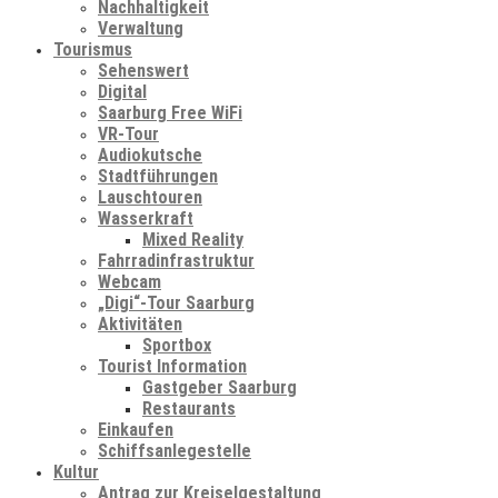
Nachhaltigkeit
Verwaltung
Tourismus
Sehenswert
Digital
Saarburg Free WiFi
VR-Tour
Audiokutsche
Stadtführungen
Lauschtouren
Wasserkraft
Mixed Reality
Fahrradinfrastruktur
Webcam
„Digi“-Tour Saarburg
Aktivitäten
Sportbox
Tourist Information
Gastgeber Saarburg
Restaurants
Einkaufen
Schiffsanlegestelle
Kultur
Antrag zur Kreiselgestaltung