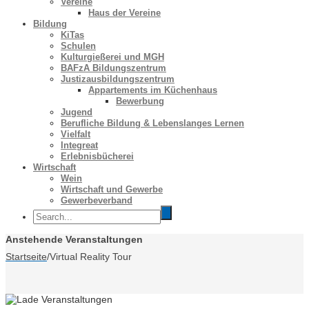
Vereine
Haus der Vereine
Bildung
KiTas
Schulen
Kulturgießerei und MGH
BAFzA Bildungszentrum
Justizausbildungszentrum
Appartements im Küchenhaus
Bewerbung
Jugend
Berufliche Bildung & Lebenslanges Lernen
Vielfalt
Integreat
Erlebnisbücherei
Wirtschaft
Wein
Wirtschaft und Gewerbe
Gewerbeverband
Anstehende Veranstaltungen
Startseite
/
Virtual Reality Tour