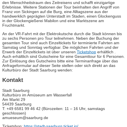
den Menschheitstraum des Zeitreisens und schafft einzigartige
Erlebnisse. Weitere Stationen der Tour beinhalten den Angriff von
Franz von Sickingen auf die Burg, eine Alltagszene aus der
handwerklich geprägten Unterstadt im Staden, einen Glockenguss
in der Glockengießerei Mabilon und eine Marktszene am
Fruchtmarkt.
An der VR-Fahrt mit der Elektrokutsche durch die Stadt können bis
zu sechs Personen pro Tour teilnehmen. Neben der Buchung der
gesamten Tour sind auch Einzeltickets für terminierte Fahrten am
Samstag und Sonntag verfügbar. Die möglichen Fahrten und der
Erwerb der Einzeltickets ist über unseren
Ticketshop
erhältlich .
Auch erhältlich sind Gutscheine für eine Gesamttour für 6 Personen.
Zur Einlösung des Gutscheins bitte eine Terminanfrage über das
Anfrageformular auf dieser Seite stellen oder sich direkt an das
Kulturbüro der Stadt Saarburg wenden:
Kontakt
Stadt Saarburg
Kulturbüro im Amüseum am Wasserfall
Am Markt 29
54439 Saarburg
T: +49 6581 99 46 42 (Bürozeiten: 11 – 16 Uhr, samstags
geschlossen)
amueseum@saarburg.de
Ticketshop:
https://stadt-saarburg.ticket.io/