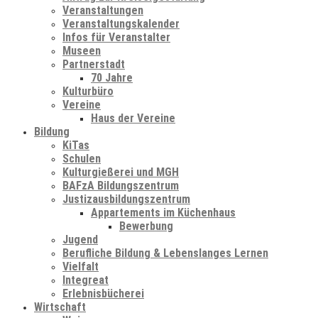
Veranstaltungen
Veranstaltungskalender
Infos für Veranstalter
Museen
Partnerstadt
70 Jahre
Kulturbüro
Vereine
Haus der Vereine
Bildung
KiTas
Schulen
Kulturgießerei und MGH
BAFzA Bildungszentrum
Justizausbildungszentrum
Appartements im Küchenhaus
Bewerbung
Jugend
Berufliche Bildung & Lebenslanges Lernen
Vielfalt
Integreat
Erlebnisbücherei
Wirtschaft