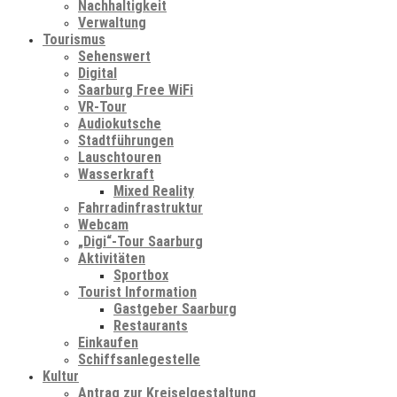
Nachhaltigkeit
Verwaltung
Tourismus
Sehenswert
Digital
Saarburg Free WiFi
VR-Tour
Audiokutsche
Stadtführungen
Lauschtouren
Wasserkraft
Mixed Reality
Fahrradinfrastruktur
Webcam
„Digi“-Tour Saarburg
Aktivitäten
Sportbox
Tourist Information
Gastgeber Saarburg
Restaurants
Einkaufen
Schiffsanlegestelle
Kultur
Antrag zur Kreiselgestaltung