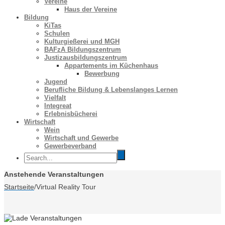
Vereine
Haus der Vereine
Bildung
KiTas
Schulen
Kulturgießerei und MGH
BAFzA Bildungszentrum
Justizausbildungszentrum
Appartements im Küchenhaus
Bewerbung
Jugend
Berufliche Bildung & Lebenslanges Lernen
Vielfalt
Integreat
Erlebnisbücherei
Wirtschaft
Wein
Wirtschaft und Gewerbe
Gewerbeverband
Anstehende Veranstaltungen
Startseite
/
Virtual Reality Tour