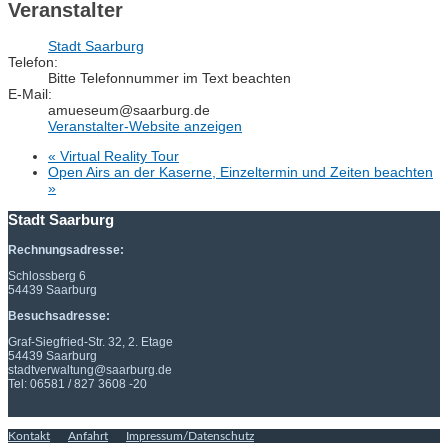
Veranstalter
Stadt Saarburg
Telefon:
Bitte Telefonnummer im Text beachten
E-Mail:
amueseum@saarburg.de
Veranstalter-Website anzeigen
«
Virtual Reality Tour
Open Airs an der Kaserne, Einzeltermin und Zeiten beachten
»
Stadt Saarburg
Rechnungsadresse:
Schlossberg 6
54439 Saarburg
Besuchsadresse:
Graf-Siegfried-Str. 32, 2. Etage
54439 Saarburg
stadtverwaltung@saarburg.de
Tel: 06581 / 827 3608 -20
Kontakt
Anfahrt
Impressum/Datenschutz