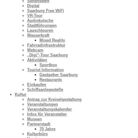
Sehenswert
Digital
Saarburg Free WiFi
VR-Tour
Audiokutsche
Stadtführungen
Lauschtouren
Wasserkraft
Mixed Reality
Fahrradinfrastruktur
Webcam
„Digi“-Tour Saarburg
Aktivitäten
Sportbox
Tourist Information
Gastgeber Saarburg
Restaurants
Einkaufen
Schiffsanlegestelle
Kultur
Antrag zur Kreiselgestaltung
Veranstaltungen
Veranstaltungskalender
Infos für Veranstalter
Museen
Partnerstadt
70 Jahre
Kulturbüro