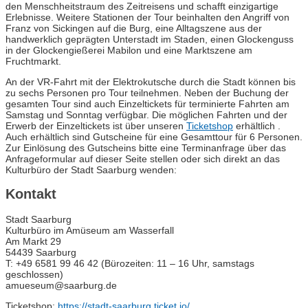
den Menschheitstraum des Zeitreisens und schafft einzigartige
Erlebnisse. Weitere Stationen der Tour beinhalten den Angriff von
Franz von Sickingen auf die Burg, eine Alltagszene aus der
handwerklich geprägten Unterstadt im Staden, einen Glockenguss
in der Glockengießerei Mabilon und eine Marktszene am
Fruchtmarkt.
An der VR-Fahrt mit der Elektrokutsche durch die Stadt können bis
zu sechs Personen pro Tour teilnehmen. Neben der Buchung der
gesamten Tour sind auch Einzeltickets für terminierte Fahrten am
Samstag und Sonntag verfügbar. Die möglichen Fahrten und der
Erwerb der Einzeltickets ist über unseren
Ticketshop
erhältlich .
Auch erhältlich sind Gutscheine für eine Gesamttour für 6 Personen.
Zur Einlösung des Gutscheins bitte eine Terminanfrage über das
Anfrageformular auf dieser Seite stellen oder sich direkt an das
Kulturbüro der Stadt Saarburg wenden:
Kontakt
Stadt Saarburg
Kulturbüro im Amüseum am Wasserfall
Am Markt 29
54439 Saarburg
T: +49 6581 99 46 42 (Bürozeiten: 11 – 16 Uhr, samstags
geschlossen)
amueseum@saarburg.de
Ticketshop:
https://stadt-saarburg.ticket.io/