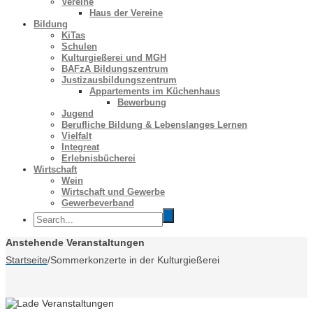
Vereine
Haus der Vereine
Bildung
KiTas
Schulen
Kulturgießerei und MGH
BAFzA Bildungszentrum
Justizausbildungszentrum
Appartements im Küchenhaus
Bewerbung
Jugend
Berufliche Bildung & Lebenslanges Lernen
Vielfalt
Integreat
Erlebnisbücherei
Wirtschaft
Wein
Wirtschaft und Gewerbe
Gewerbeverband
Anstehende Veranstaltungen
Startseite
/
Sommerkonzerte in der Kulturgießerei