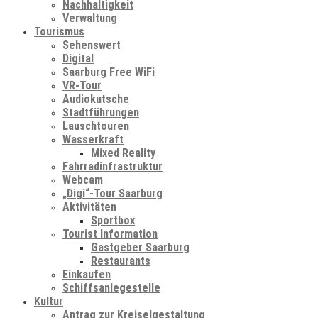
Nachhaltigkeit
Verwaltung
Tourismus
Sehenswert
Digital
Saarburg Free WiFi
VR-Tour
Audiokutsche
Stadtführungen
Lauschtouren
Wasserkraft
Mixed Reality
Fahrradinfrastruktur
Webcam
„Digi“-Tour Saarburg
Aktivitäten
Sportbox
Tourist Information
Gastgeber Saarburg
Restaurants
Einkaufen
Schiffsanlegestelle
Kultur
Antrag zur Kreiselgestaltung