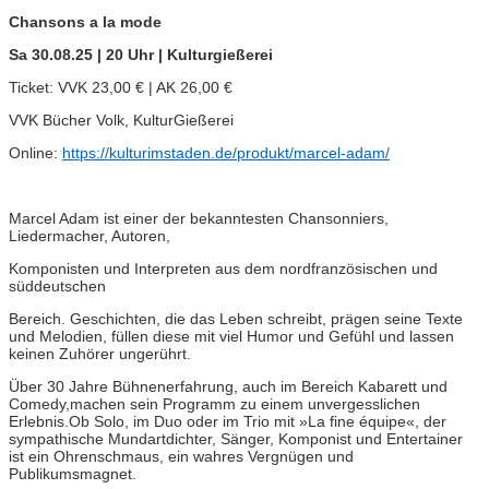
Chansons a la mode
Sa 30.08.25 | 20 Uhr | Kulturgießerei
Ticket: VVK 23,00 € | AK 26,00 €
VVK Bücher Volk, KulturGießerei
Online:
https://kulturimstaden.de/produkt/marcel-adam/
Marcel Adam ist einer der bekanntesten Chansonniers,
Liedermacher, Autoren,
Komponisten und Interpreten aus dem nordfranzösischen und
süddeutschen
Bereich. Geschichten, die das Leben schreibt, prägen seine Texte
und Melodien, füllen diese mit viel Humor und Gefühl und lassen
keinen Zuhörer ungerührt.
Über 30 Jahre Bühnenerfahrung, auch im Bereich Kabarett und
Comedy,machen sein Programm zu einem unvergesslichen
Erlebnis.Ob Solo, im Duo oder im Trio mit »La fine équipe«, der
sympathische Mundartdichter, Sänger, Komponist und Entertainer
ist ein Ohrenschmaus, ein wahres Vergnügen und
Publikumsmagnet.