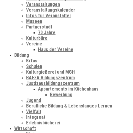
Veranstaltungen
Veranstaltungskalender
Infos für Veranstalter
Museen
Partnerstadt
70 Jahre
Kulturbüro
Vereine
Haus der Vereine
Bildung
KiTas
Schulen
Kulturgießerei und MGH
BAFzA Bildungszentrum
Justizausbildungszentrum
Appartements im Küchenhaus
Bewerbung
Jugend
Berufliche Bildung & Lebenslanges Lernen
Vielfalt
Integreat
Erlebnisbücherei
Wirtschaft