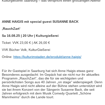
Kulturgießerei Saarburg – das verspricht einen großartigen Abend!
ANNE HAIGIS mit special guest SUSANNE BACK
‚RauchZart‘
Sa 16.08.25 | 20 Uhr | Kulturgießerei
Ticket: VVK 23,00 € | AK 26,00 €
VVK Bücher Volk, KulturGießerei
Online:
https://kulturimstaden.de/produkt/anne-haigis/
Für ihr Gastspiel in Saarburg hat sich Anne Haigis etwas ganz
Besonderes ausgedacht: Im Gepäck hat sie nicht nur ihr aktuelles
Programm „RauchZart“, das die für sie wichtigsten und
persönlichsten Songs aus 40 Jahren „on stage“ widerspiegelt. Denn
Anne Haigis wird nicht alleine auf der Bühne stehen unterstützt wird
sie bei ihrem Konzert von der Sängerin Susanne Back, die seit
Jahren erfolgreich mit dem Musik Comedy Quartett „Schöne
Mannheims“ durch die Lande tourt.