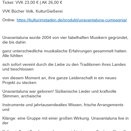
Ticket: VVK 23,00 € | AK 26,00 €
VVK Bücher Volk, KulturGießerei
Online:
https://kulturimstaden.de/produkt/unavantaluna-cumpagnia/
Unavantaluna wurde 2004 von vier fabelhaften Musikern gegründet,
die bis dahin
ganz unterschiedliche musikalische Erfahrungen gesammelt hatten.
Alle fühlten
sich sofort vereint durch die Liebe zu den Traditionen ihres Landes
und beschlossen
von diesem Moment an, ihre ganze Leidenschaft in ein neues
Projekt zu stecken:
Unavantaluna war geboren! Sizilianische Lieder und kraftvolle
Stimmen, archaische
Instrumente und jahrtausendealtes Wissen, frische Arrangements
und
Klänge: eine Gruppe mit einer großen Wirkung. Unavantaluna live in
der