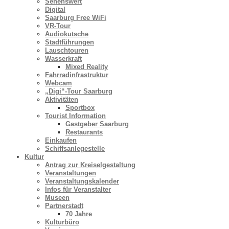
Sehenswert
Digital
Saarburg Free WiFi
VR-Tour
Audiokutsche
Stadtführungen
Lauschtouren
Wasserkraft
Mixed Reality
Fahrradinfrastruktur
Webcam
„Digi“-Tour Saarburg
Aktivitäten
Sportbox
Tourist Information
Gastgeber Saarburg
Restaurants
Einkaufen
Schiffsanlegestelle
Kultur
Antrag zur Kreiselgestaltung
Veranstaltungen
Veranstaltungskalender
Infos für Veranstalter
Museen
Partnerstadt
70 Jahre
Kulturbüro