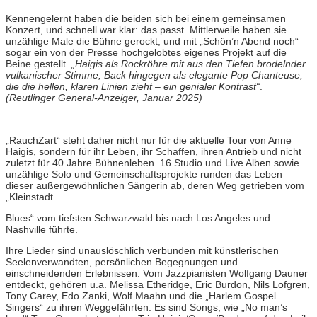
Kennengelernt haben die beiden sich bei einem gemeinsamen
Konzert, und schnell war klar: das passt. Mittlerweile haben sie
unzählige Male die Bühne gerockt, und mit „Schön’n Abend noch“
sogar ein von der Presse hochgelobtes eigenes Projekt auf die
Beine gestellt.
„Haigis als Rockröhre mit aus den Tiefen brodelnder
vulkanischer Stimme, Back hingegen als elegante Pop Chanteuse,
die die hellen, klaren Linien zieht – ein genialer Kontrast“
.
(Reutlinger General-Anzeiger, Januar 2025)
„RauchZart“ steht daher nicht nur für die aktuelle Tour von Anne
Haigis, sondern für ihr Leben, ihr Schaffen, ihren Antrieb und nicht
zuletzt für 40 Jahre Bühnenleben. 16 Studio und Live Alben sowie
unzählige Solo und Gemeinschaftsprojekte runden das Leben
dieser außergewöhnlichen Sängerin ab, deren Weg getrieben vom
„Kleinstadt
Blues“ vom tiefsten Schwarzwald bis nach Los Angeles und
Nashville führte.
Ihre Lieder sind unauslöschlich verbunden mit künstlerischen
Seelenverwandten, persönlichen Begegnungen und
einschneidenden Erlebnissen. Vom Jazzpianisten Wolfgang Dauner
entdeckt, gehören u.a. Melissa Etheridge, Eric Burdon, Nils Lofgren,
Tony Carey, Edo Zanki, Wolf Maahn und die „Harlem Gospel
Singers“ zu ihren Weggefährten. Es sind Songs, wie „No man’s