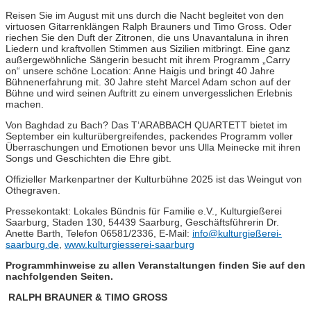
Reisen Sie im August mit uns durch die Nacht begleitet von den
virtuosen Gitarrenklängen Ralph Brauners und Timo Gross. Oder
riechen Sie den Duft der Zitronen, die uns Unavantaluna in ihren
Liedern und kraftvollen Stimmen aus Sizilien mitbringt. Eine ganz
außergewöhnliche Sängerin besucht mit ihrem Programm „Carry
on“ unsere schöne Location: Anne Haigis und bringt 40 Jahre
Bühnenerfahrung mit. 30 Jahre steht Marcel Adam schon auf der
Bühne und wird seinen Auftritt zu einem unvergesslichen Erlebnis
machen.
Von Baghdad zu Bach? Das T‘ARABBACH QUARTETT bietet im
September ein kulturübergreifendes, packendes Programm voller
Überraschungen und Emotionen bevor uns Ulla Meinecke mit ihren
Songs und Geschichten die Ehre gibt.
Offizieller Markenpartner der Kulturbühne 2025 ist das Weingut von
Othegraven.
Pressekontakt: Lokales Bündnis für Familie e.V., Kulturgießerei
Saarburg, Staden 130, 54439 Saarburg, Geschäftsführerin Dr.
Anette Barth, Telefon 06581/2336, E-Mail:
info@kulturgießerei-
saarburg.de
,
www.kulturgiesserei-saarburg
Programmhinweise zu allen Veranstaltungen finden Sie auf den
nachfolgenden Seiten.
RALPH BRAUNER & TIMO GROSS