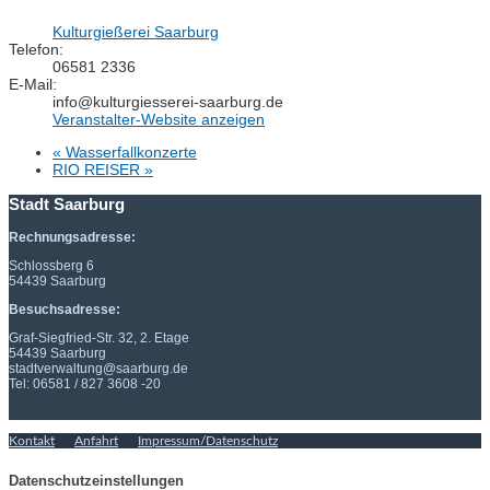
Kulturgießerei Saarburg
Telefon:
06581 2336
E-Mail:
info@kulturgiesserei-saarburg.de
Veranstalter-Website anzeigen
«
Wasserfallkonzerte
RIO REISER
»
Stadt Saarburg
Rechnungsadresse:
Schlossberg 6
54439 Saarburg
Besuchsadresse:
Graf-Siegfried-Str. 32, 2. Etage
54439 Saarburg
stadtverwaltung@saarburg.de
Tel: 06581 / 827 3608 -20
Kontakt
Anfahrt
Impressum/Datenschutz
Datenschutzeinstellungen