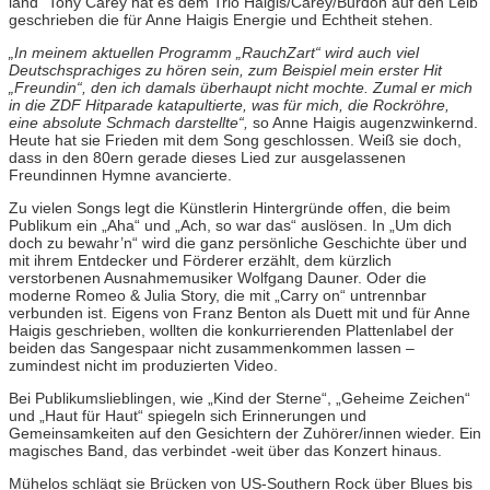
land“ Tony Carey hat es dem Trio Haigis/Carey/Burdon auf den Leib
geschrieben die für Anne Haigis Energie und Echtheit stehen.
„In meinem aktuellen Programm „RauchZart“ wird auch viel
Deutschsprachiges zu hören sein, zum Beispiel mein erster Hit
„Freundin“, den ich damals überhaupt nicht mochte. Zumal er mich
in die ZDF Hitparade katapultierte, was für mich, die Rockröhre,
eine absolute Schmach darstellte“,
so Anne Haigis augenzwinkernd.
Heute hat sie Frieden mit dem Song geschlossen. Weiß sie doch,
dass in den 80ern gerade dieses Lied zur ausgelassenen
Freundinnen Hymne avancierte.
Zu vielen Songs legt die Künstlerin Hintergründe offen, die beim
Publikum ein „Aha“ und „Ach, so war das“ auslösen. In „Um dich
doch zu bewahr’n“ wird die ganz persönliche Geschichte über und
mit ihrem Entdecker und Förderer erzählt, dem kürzlich
verstorbenen Ausnahmemusiker Wolfgang Dauner. Oder die
moderne Romeo & Julia Story, die mit „Carry on“ untrennbar
verbunden ist. Eigens von Franz Benton als Duett mit und für Anne
Haigis geschrieben, wollten die konkurrierenden Plattenlabel der
beiden das Sangespaar nicht zusammenkommen lassen –
zumindest nicht im produzierten Video.
Bei Publikumslieblingen, wie „Kind der Sterne“, „Geheime Zeichen“
und „Haut für Haut“ spiegeln sich Erinnerungen und
Gemeinsamkeiten auf den Gesichtern der Zuhörer/innen wieder. Ein
magisches Band, das verbindet -weit über das Konzert hinaus.
Mühelos schlägt sie Brücken von US-Southern Rock über Blues bis