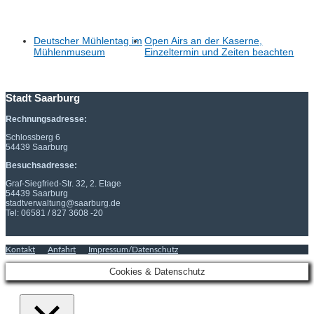
Deutscher Mühlentag im
Open Airs an der Kaserne,
Mühlenmuseum
Einzeltermin und Zeiten beachten
Stadt Saarburg
Rechnungsadresse:
Schlossberg 6
54439 Saarburg
Besuchsadresse:
Graf-Siegfried-Str. 32, 2. Etage
54439 Saarburg
stadtverwaltung@saarburg.de
Tel: 06581 / 827 3608 -20
Kontakt
Anfahrt
Impressum/Datenschutz
Cookies & Datenschutz