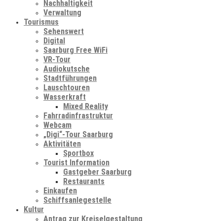
Nachhaltigkeit
Verwaltung
Tourismus
Sehenswert
Digital
Saarburg Free WiFi
VR-Tour
Audiokutsche
Stadtführungen
Lauschtouren
Wasserkraft
Mixed Reality
Fahrradinfrastruktur
Webcam
„Digi“-Tour Saarburg
Aktivitäten
Sportbox
Tourist Information
Gastgeber Saarburg
Restaurants
Einkaufen
Schiffsanlegestelle
Kultur
Antrag zur Kreiselgestaltung