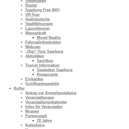
Sehenswert
Digital
Saarburg Free WiFi
VR-Tour
Audiokutsche
Stadtführungen
Lauschtouren
Wasserkraft
Mixed Reality
Fahrradinfrastruktur
Webcam
„Digi“-Tour Saarburg
Aktivitäten
Sportbox
Tourist Information
Gastgeber Saarburg
Restaurants
Einkaufen
Schiffsanlegestelle
Kultur
Antrag zur Kreiselgestaltung
Veranstaltungen
Veranstaltungskalender
Infos für Veranstalter
Museen
Partnerstadt
70 Jahre
Kulturbüro