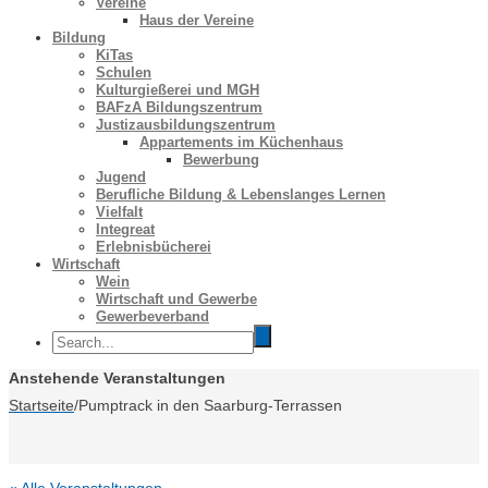
Vereine
Haus der Vereine
Bildung
KiTas
Schulen
Kulturgießerei und MGH
BAFzA Bildungszentrum
Justizausbildungszentrum
Appartements im Küchenhaus
Bewerbung
Jugend
Berufliche Bildung & Lebenslanges Lernen
Vielfalt
Integreat
Erlebnisbücherei
Wirtschaft
Wein
Wirtschaft und Gewerbe
Gewerbeverband
Anstehende Veranstaltungen
Startseite
/
Pumptrack in den Saarburg-Terrassen