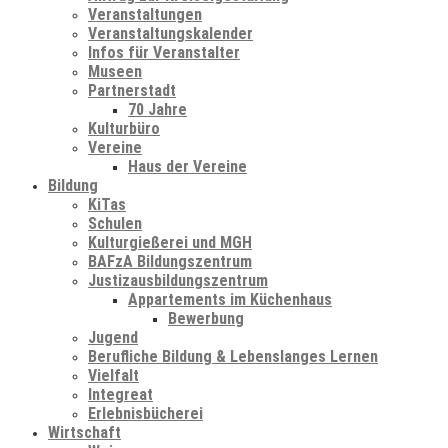
Veranstaltungen
Veranstaltungskalender
Infos für Veranstalter
Museen
Partnerstadt
70 Jahre
Kulturbüro
Vereine
Haus der Vereine
Bildung
KiTas
Schulen
Kulturgießerei und MGH
BAFzA Bildungszentrum
Justizausbildungszentrum
Appartements im Küchenhaus
Bewerbung
Jugend
Berufliche Bildung & Lebenslanges Lernen
Vielfalt
Integreat
Erlebnisbücherei
Wirtschaft