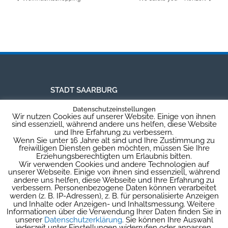
STADT SAARBURG
Datenschutzeinstellungen
Wir nutzen Cookies auf unserer Website. Einige von ihnen
Rechnungsadresse:
sind essenziell, während andere uns helfen, diese Website
und Ihre Erfahrung zu verbessern.
Schlossberg 6
Wenn Sie unter 16 Jahre alt sind und Ihre Zustimmung zu
54439 Saarburg
freiwilligen Diensten geben möchten, müssen Sie Ihre
Erziehungsberechtigten um Erlaubnis bitten.
Besuchsadresse:
Wir verwenden Cookies und andere Technologien auf
Graf-Siegfried-Str. 32, 2. Etage
unserer Webseite. Einige von ihnen sind essenziell, während
54439 Saarburg
andere uns helfen, diese Webseite und Ihre Erfahrung zu
verbessern. Personenbezogene Daten können verarbeitet
stadtverwaltung@saarburg.de
werden (z. B. IP-Adressen), z. B. für personalisierte Anzeigen
Tel: 06581 / 827 3608 -20
und Inhalte oder Anzeigen- und Inhaltsmessung. Weitere
Informationen über die Verwendung Ihrer Daten finden Sie in
unserer
Datenschutzerklärung
. Sie können Ihre Auswahl
jederzeit unter Einstellungen widerrufen oder anpassen.