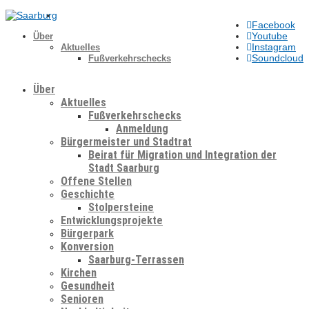
Facebook
Youtube
Über
Instagram
Aktuelles
Soundcloud
Fußverkehrschecks
Über
Aktuelles
Fußverkehrschecks
Anmeldung
Bürgermeister und Stadtrat
Beirat für Migration und Integration der
Stadt Saarburg
Offene Stellen
Geschichte
Stolpersteine
Entwicklungsprojekte
Bürgerpark
Konversion
Saarburg-Terrassen
Kirchen
Gesundheit
Senioren