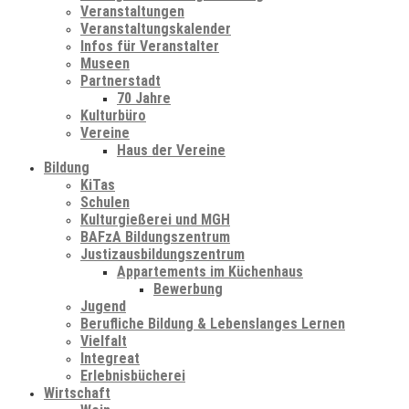
Veranstaltungen
Veranstaltungskalender
Infos für Veranstalter
Museen
Partnerstadt
70 Jahre
Kulturbüro
Vereine
Haus der Vereine
Bildung
KiTas
Schulen
Kulturgießerei und MGH
BAFzA Bildungszentrum
Justizausbildungszentrum
Appartements im Küchenhaus
Bewerbung
Jugend
Berufliche Bildung & Lebenslanges Lernen
Vielfalt
Integreat
Erlebnisbücherei
Wirtschaft