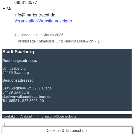
06581 3577
E-Mail:
info@marientracht.de
Veranstalter-Website anzeigen
«
Niederleuker Kirmes 2026
Vernissage Fotoausstellung Klaudia Dietewich
»
Stadt Saarburg
Rechnungsadresse:
Schlossberg 6
54439 Saarburg
Besuchsadresse:
Graf-Siegfried-Str. 32, 2. Etage
54439 Saarburg
stadtverwaltung@saarburg.de
Tel: 06581 / 827 3608 -20
Kontakt
Anfahrt
Impressum/Datenschutz
Cookies & Datenschutz