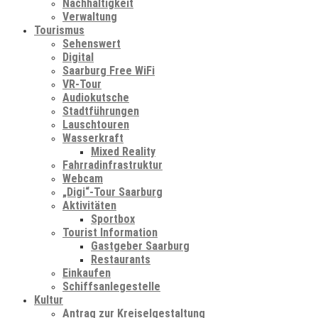
Nachhaltigkeit
Verwaltung
Tourismus
Sehenswert
Digital
Saarburg Free WiFi
VR-Tour
Audiokutsche
Stadtführungen
Lauschtouren
Wasserkraft
Mixed Reality
Fahrradinfrastruktur
Webcam
„Digi“-Tour Saarburg
Aktivitäten
Sportbox
Tourist Information
Gastgeber Saarburg
Restaurants
Einkaufen
Schiffsanlegestelle
Kultur
Antrag zur Kreiselgestaltung