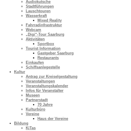
Audiokutsche
Stadtführungen
Lauschtouren
Wasserkraft
Mixed Reality
Fahrradinfrastruktur
Webcam
„Digi“-Tour Saarburg
Aktivitäten
Sportbox
Tourist Information
Gastgeber Saarburg
Restaurants
Einkaufen
Schiffsanlegestelle
Kultur
Antrag zur Kreiselgestaltung
Veranstaltungen
Veranstaltungskalender
Infos für Veranstalter
Museen
Partnerstadt
70 Jahre
Kulturbüro
Vereine
Haus der Vereine
Bildung
KiTas